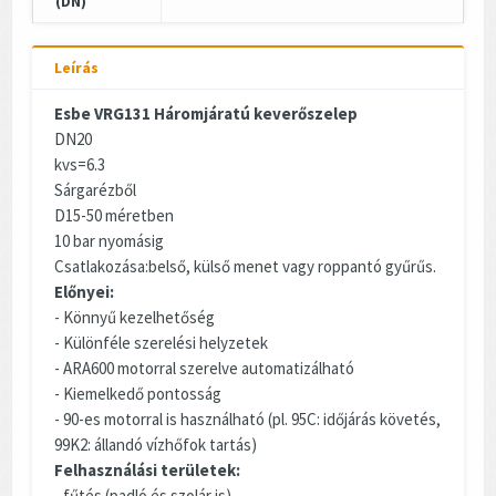
(DN)
Leírás
Esbe VRG131 Háromjáratú keverőszelep
DN20
kvs=6.3
Sárgarézből
D15-50 méretben
10 bar nyomásig
Csatlakozása:belső, külső menet vagy roppantó gyűrűs.
Előnyei:
- Könnyű kezelhetőség
- Különféle szerelési helyzetek
- ARA600 motorral szerelve automatizálható
- Kiemelkedő pontosság
- 90-es motorral is használható (pl. 95C: időjárás követés,
99K2: állandó vízhőfok tartás)
Felhasználási területek:
- fűtés (padló és szolár is)