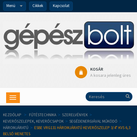
Menü
Cikkek
Kapcsolat
KOSÁR
A kosara jelenleg üres
Toggle
navigation
KEZDŐLAP
>
FŰTÉSTECHNIKA
>
SZERELVÉNYEK
>
KEVERŐSZELEPEK, KEVERŐCSAPOK
>
SEGÉDENERGIÁVAL MŰKÖDŐ
>
HÁROMJÁRATÚ
>
ESBE VRG131 HÁROMJÁRATÚ KEVERŐSZELEP 3/4" KVS 6,3
BELSŐ MENETES