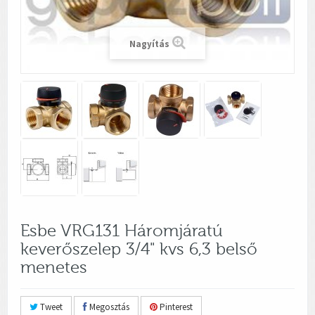
Nagyítás
Esbe VRG131 Háromjáratú
keverőszelep 3/4" kvs 6,3 belső
menetes
Tweet
Megosztás
Pinterest