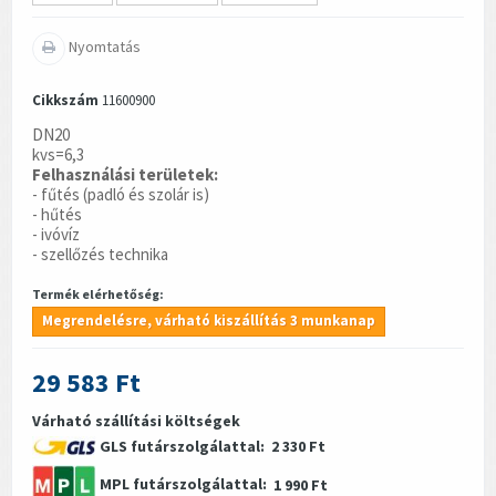
Nyomtatás
Cikkszám
11600900
DN20
kvs=6,3
Felhasználási területek:
- fűtés (padló és szolár is)
- hűtés
- ivóvíz
- szellőzés technika
Termék elérhetőség:
Megrendelésre, várható kiszállítás 3 munkanap
29 583 Ft
Várható szállítási költségek
GLS futárszolgálattal:
2 330 Ft
MPL futárszolgálattal:
1 990 Ft