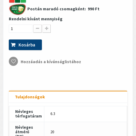
Postán maradó csomagként:
990 Ft
Rendelni kívánt mennyiség
Kosárba
Hozzáadás a kívánságlistához
Tulajdonságok
Névleges
6.3
térfogatáram
Névleges
átmérő
20