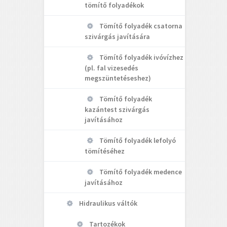
tömítő folyadékok
Tömítő folyadék csatorna
szivárgás javítására
Tömítő folyadék ivóvízhez
(pl. fal vizesedés
megszüntetéseshez)
Tömítő folyadék
kazántest szivárgás
javításához
Tömítő folyadék lefolyó
tömítéséhez
Tömítő folyadék medence
javításához
Hidraulikus váltók
Tartozékok