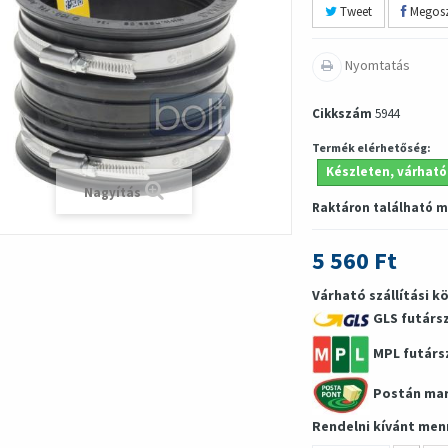
Tweet
Megosz
Nyomtatás
Cikkszám
5944
Termék elérhetőség:
Készleten, várható
Nagyítás
Raktáron található 
5 560 Ft
Várható szállítási k
GLS futárs
MPL futárs
Postán ma
Rendelni kívánt men