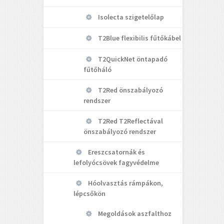
Isolecta szigetelőlap
T2Blue flexibilis fűtőkábel
T2QuickNet öntapadó
fűtőháló
T2Red önszabályozó
rendszer
T2Red T2Reflectával
önszabályozó rendszer
Ereszcsatornák és
lefolyócsövek fagyvédelme
Hóolvasztás rámpákon,
lépcsőkön
Megoldások aszfalthoz