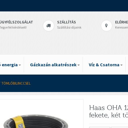
ÜGYFÉLSZOLGÁLAT
SZÁLLÍTÁS
ELÉRH
Tegye fel kérdéseit!
Szállítási díjaink
Keressen
 energia
Gázkazán alkatrészek
Víz & Csatorna
T TÖMLŐBILINCCSEL
Haas OHA 1
fekete, két 