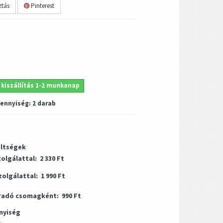
tás
Pinterest
 kiszállítás 1-2 munkanap
mennyiség:
2
darab
öltségek
zolgálattal:
2 330 Ft
zolgálattal:
1 990 Ft
radó csomagként:
990 Ft
nyiség