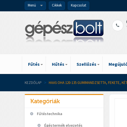
Menü
Cikkek
Kapcsolat
Fűtés
Hűtés
Szellőzés
Megújuló
KEZDŐLAP
>
HAAS OHA 120-135 GUMIMANDZSETTA, FEKETE, KÉ
Kategóriák
Fűtéstechnika
Égéstermék elvezetés