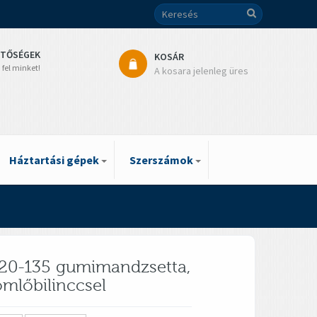
ETŐSÉGEK
KOSÁR
 fel minket!
A kosara jelenleg üres
Háztartási gépek
Szerszámok
20-135 gumimandzsetta,
tömlőbilinccsel