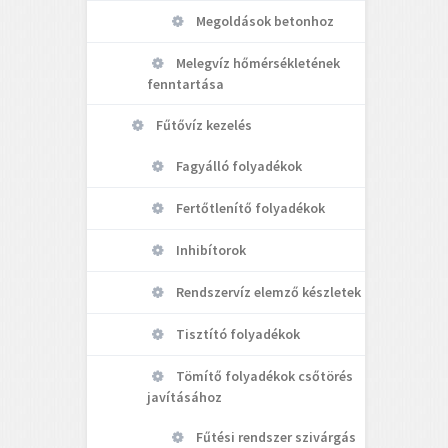
Megoldások betonhoz
Melegvíz hőmérsékletének
fenntartása
Fűtővíz kezelés
Fagyálló folyadékok
Fertőtlenítő folyadékok
Inhibítorok
Rendszervíz elemző készletek
Tisztító folyadékok
Tömítő folyadékok csőtörés
javításához
Fűtési rendszer szivárgás