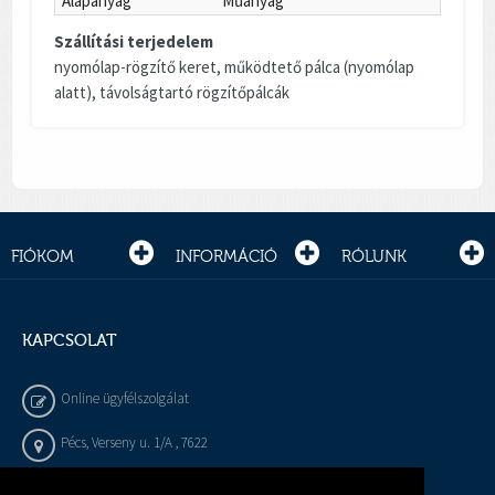
Alapanyag
Műanyag
Szállítási terjedelem
nyomólap-rögzítő keret, működtető pálca (nyomólap
alatt), távolságtartó rögzítőpálcák
FIÓKOM
INFORMÁCIÓ
RÓLUNK
KAPCSOLAT
Online ügyfélszolgálat
Pécs, Verseny u. 1/A , 7622
+36 72 / 450 - 540