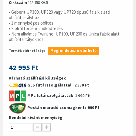
Cikkszám
115.758.KH.5
• Geberit UP300, UP320 vagy UP720 típusú falsík alatti
öblítőtartályhoz
• 1 mennyiséges öblítés
• Elölről történő működtetés
• Nem alkalmas Twinline, UP100, UP200 és Unica falsík alatti
öblítőtartályokhoz
Megrendelésre elérhető
Termék elérhetőség:
42 995 Ft
Várható szállítási költségek
GLS futárszolgálattal:
2 330 Ft
MPL futárszolgálattal:
1 990 Ft
Postán maradó csomagként:
990 Ft
Rendelni kívánt mennyiség