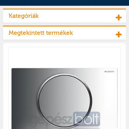
Kategóriák
Megtekintett termékek