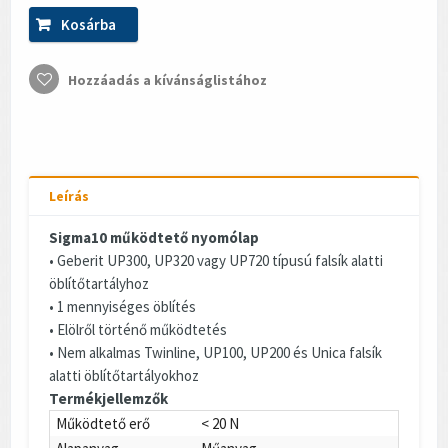
Kosárba
Hozzáadás a kívánságlistához
Leírás
Sigma10 működtető nyomólap
• Geberit UP300, UP320 vagy UP720 típusú falsík alatti
öblítőtartályhoz
• 1 mennyiséges öblítés
• Elölről történő működtetés
• Nem alkalmas Twinline, UP100, UP200 és Unica falsík
alatti öblítőtartályokhoz
Termékjellemzők
Működtető erő
< 20 N