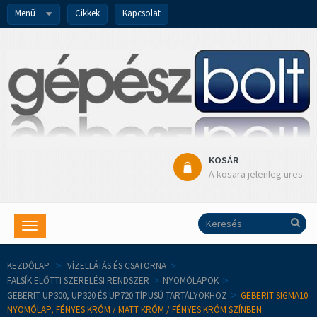
Menü
Cikkek
Kapcsolat
KOSÁR
A kosara jelenleg üres
Toggle
navigation
KEZDŐLAP
>
VÍZELLÁTÁS ÉS CSATORNA
>
FALSÍK ELŐTTI SZERELÉSI RENDSZER
>
NYOMÓLAPOK
>
GEBERIT UP300, UP320 ÉS UP720 TÍPUSÚ TARTÁLYOKHOZ
>
GEBERIT SIGMA10
NYOMÓLAP, FÉNYES KRÓM / MATT KRÓM / FÉNYES KRÓM SZÍNBEN