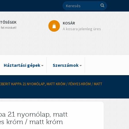
ETŐSÉGEK
KOSÁR
 fel minket!
A kosara jelenleg üres
Háztartási gépek
Szerszámok
EBERIT KAPPA 21 NYOMÓLAP, MATT KRÓM / FÉNYES KRÓM / MATT
pa 21 nyomólap, matt
es króm / matt króm