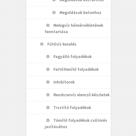
Megoldások betonhoz
Melegvíz hőmérsékletének
fenntartása
Fűtővíz kezelés
Fagyálló folyadékok
Fertőtlenítő folyadékok
Inhibítorok
Rendszervíz elemző készletek
Tisztító folyadékok
Tömítő folyadékok csőtörés
javításához