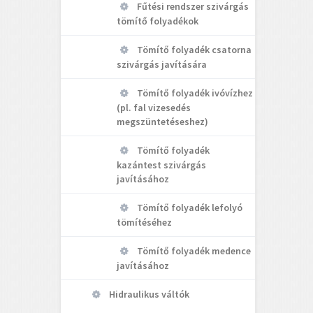
Fűtési rendszer szivárgás
tömítő folyadékok
Tömítő folyadék csatorna
szivárgás javítására
Tömítő folyadék ivóvízhez
(pl. fal vizesedés
megszüntetéseshez)
Tömítő folyadék
kazántest szivárgás
javításához
Tömítő folyadék lefolyó
tömítéséhez
Tömítő folyadék medence
javításához
Hidraulikus váltók