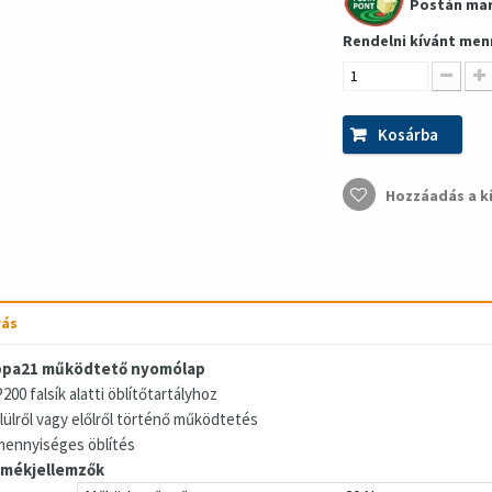
Postán ma
Rendelni kívánt men
Kosárba
Hozzáadás a k
rás
pa21 működtető nyomólap
200 falsík alatti öblítőtartályhoz
elülről vagy előlről történő működtetés
 mennyiséges öblítés
mékjellemzők