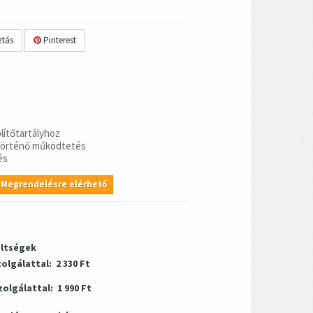
tás
Pinterest
blítőtartályhoz
l történő működtetés
és
Megrendelésre elérhető
öltségek
zolgálattal:
2 330 Ft
zolgálattal:
1 990 Ft