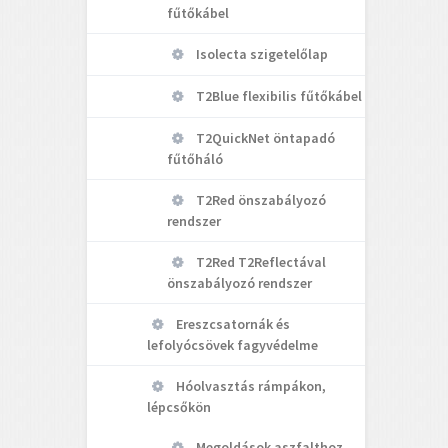
fűtőkábel
Isolecta szigetelőlap
T2Blue flexibilis fűtőkábel
T2QuickNet öntapadó
fűtőháló
T2Red önszabályozó
rendszer
T2Red T2Reflectával
önszabályozó rendszer
Ereszcsatornák és
lefolyócsövek fagyvédelme
Hóolvasztás rámpákon,
lépcsőkön
Megoldások aszfalthoz