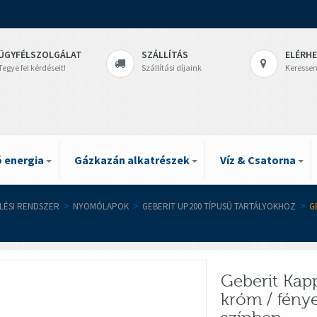
ÜGYFÉLSZOLGÁLAT
SZÁLLÍTÁS
ELÉRH
Tegye fel kérdéseit!
Szállítási díjaink
Keressen
 energia
Gázkazán alkatrészek
Víz & Csatorna
ELÉSI RENDSZER
>
NYOMÓLAPOK
>
GEBERIT UP200 TÍPUSÚ TARTÁLYOKHOZ
>
G
Geberit Kap
króm / fény