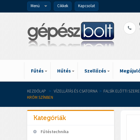
Menü
Cikkek
Kapcsolat
Fűtés
Hűtés
Szellőzés
Megújuló
KEZDŐLAP
>
VÍZELLÁTÁS ÉS CSATORNA
>
FALSÍK ELŐTTI SZER
KRÓM SZÍNBEN
Kategóriák
Fűtéstechnika