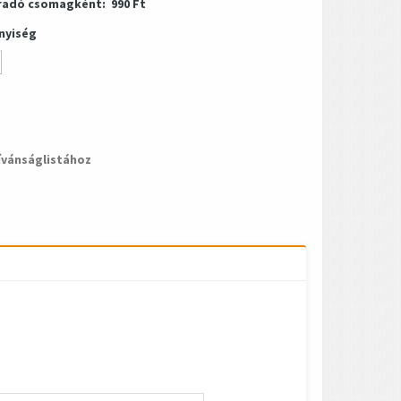
radó csomagként:
990 Ft
nyiség
ívánságlistához