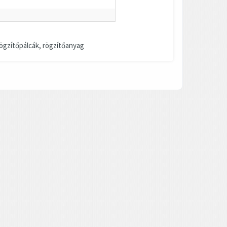
ögzítőpálcák, rögzítőanyag