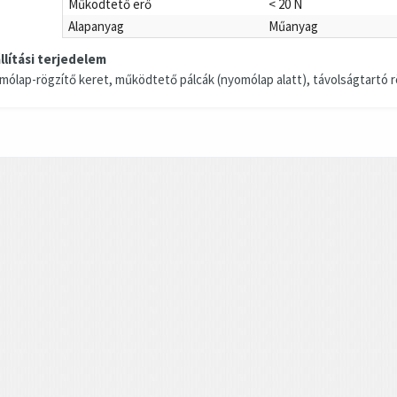
Működtető erő
< 20 N
Alapanyag
Műanyag
llítási terjedelem
mólap-rögzítő keret, működtető pálcák (nyomólap alatt), távolságtartó r