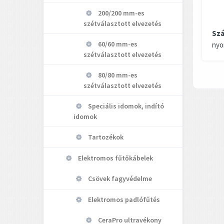
200/200 mm-es
szétválasztott elvezetés
Szá
60/60 mm-es
nyo
szétválasztott elvezetés
80/80 mm-es
szétválasztott elvezetés
Speciális idomok, indító
idomok
Tartozékok
Elektromos fűtőkábelek
Csövek fagyvédelme
Elektromos padlófűtés
CeraPro ultravékony