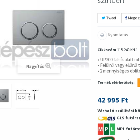
színben
Tweet
Megosz
Nyomtatás
Cikkszám
115.240.KN.1
• UP200 falsík alatti ö
• Felülről vagy előlrő
Nagyítás
• 2 mennyiséges öblít
Termék elérhetőség:
42 995 Ft
Várható szállítási k
GLS futárs
MPL futárs