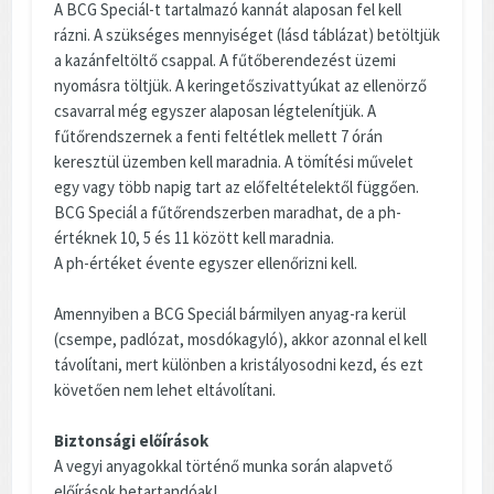
A BCG Speciál-t tartalmazó kannát alaposan fel kell
rázni. A szükséges mennyiséget (lásd táblázat) betöltjük
a kazánfeltöltő csappal. A fűtőberendezést üzemi
nyomásra töltjük. A keringetőszivattyúkat az ellenörző
csavarral még egyszer alaposan légtelenítjük. A
fűtőrendszernek a fenti feltétlek mellett 7 órán
keresztül üzemben kell maradnia. A tömítési művelet
egy vagy több napig tart az előfeltételektől függően.
BCG Speciál a fűtőrendszerben maradhat, de a ph-
értéknek 10, 5 és 11 között kell maradnia.
A ph-értéket évente egyszer ellenőrizni kell.
Amennyiben a BCG Speciál bármilyen anyag-ra kerül
(csempe, padlózat, mosdókagyló), akkor azonnal el kell
távolítani, mert különben a kristályosodni kezd, és ezt
követően nem lehet eltávolítani.
Biztonsági előírások
A vegyi anyagokkal történő munka során alapvető
előírások betartandóak!