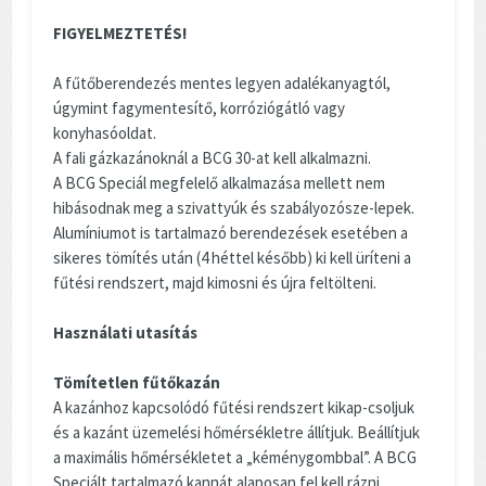
FIGYELMEZTETÉS!
A fűtőberendezés mentes legyen adalékanyagtól,
úgymint fagymentesítő, korróziógátló vagy
konyhasóoldat.
A fali gázkazánoknál a BCG 30-at kell alkalmazni.
A BCG Speciál megfelelő alkalmazása mellett nem
hibásodnak meg a szivattyúk és szabályozósze-lepek.
Alumíniumot is tartalmazó berendezések esetében a
sikeres tömítés után (4 héttel később) ki kell üríteni a
fűtési rendszert, majd kimosni és újra feltölteni.
Használati utasítás
Tömítetlen fűtőkazán
A kazánhoz kapcsolódó fűtési rendszert kikap-csoljuk
és a kazánt üzemelési hőmérsékletre állítjuk. Beállítjuk
a maximális hőmérsékletet a „kéménygombbal”. A BCG
Speciált tartalmazó kannát alaposan fel kell rázni.