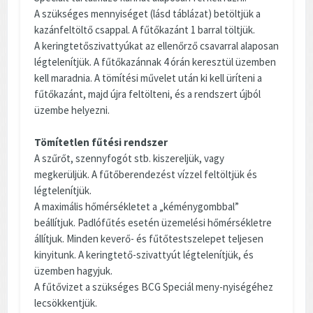
A szükséges mennyiséget (lásd táblázat) betöltjük a
kazánfeltöltő csappal. A fűtőkazánt 1 barral töltjük.
A keringtetőszivattyúkat az ellenőrző csavarral alaposan
légtelenítjük. A fűtőkazánnak 4 órán keresztül üzemben
kell maradnia. A tömítési művelet után ki kell üríteni a
fűtőkazánt, majd újra feltölteni, és a rendszert újból
üzembe helyezni.
Tömítetlen fűtési rendszer
A szűrőt, szennyfogót stb. kiszereljük, vagy
megkerüljük. A fűtőberendezést vízzel feltöltjük és
légtelenítjük.
A maximális hőmérsékletet a „kéménygombbal”
beállítjuk. Padlófűtés esetén üzemelési hőmérsékletre
állítjuk. Minden keverő- és fűtőtestszelepet teljesen
kinyitunk. A keringtető-szivattyút légtelenítjük, és
üzemben hagyjuk.
A fűtővizet a szükséges BCG Speciál meny-nyiségéhez
lecsökkentjük.