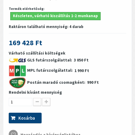
Termék elérhetőség:
Készleten, várható kiszállítás 1-2 munkanap
Raktáron található mennyiség:
4
darab
169 428 Ft
Várható szállítási költségek
GLS futárszolgálattal:
3 050 Ft
MPL futárszolgálattal:
1 990 Ft
Postán maradó csomagként:
990 Ft
Rendelni kívánt mennyiség
Kosárba
Hozzáadás a kívánságlistához