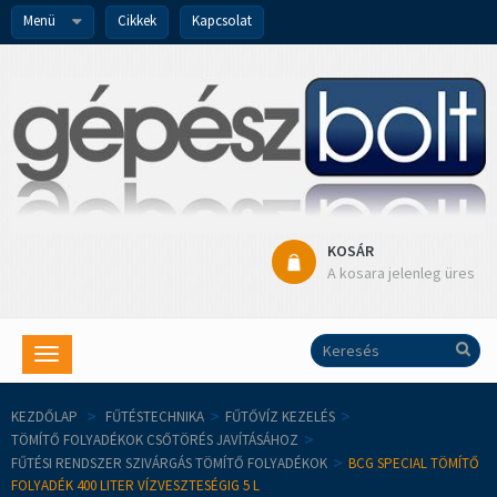
Menü
Cikkek
Kapcsolat
KOSÁR
A kosara jelenleg üres
Toggle
navigation
KEZDŐLAP
>
FŰTÉSTECHNIKA
>
FŰTŐVÍZ KEZELÉS
>
TÖMÍTŐ FOLYADÉKOK CSŐTÖRÉS JAVÍTÁSÁHOZ
>
FŰTÉSI RENDSZER SZIVÁRGÁS TÖMÍTŐ FOLYADÉKOK
>
BCG SPECIAL TÖMÍTŐ
FOLYADÉK 400 LITER VÍZVESZTESÉGIG 5 L