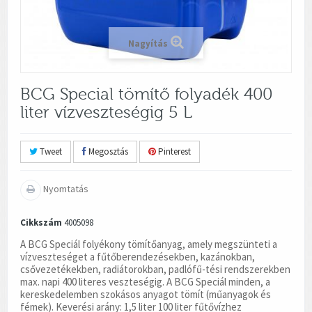
Nagyítás
BCG Special tömítő folyadék 400
liter vízveszteségig 5 L
Tweet
Megosztás
Pinterest
Nyomtatás
Cikkszám
4005098
A BCG Speciál folyékony tömítőanyag, amely megszünteti a
vízveszteséget a fűtőberendezésekben, kazánokban,
csővezetékekben, radiátorokban, padlófű-tési rendszerekben
max. napi 400 literes veszteségig. A BCG Speciál minden, a
kereskedelemben szokásos anyagot tömít (műanyagok és
fémek). Keverési arány: 1,5 liter 100 liter fűtővízhez