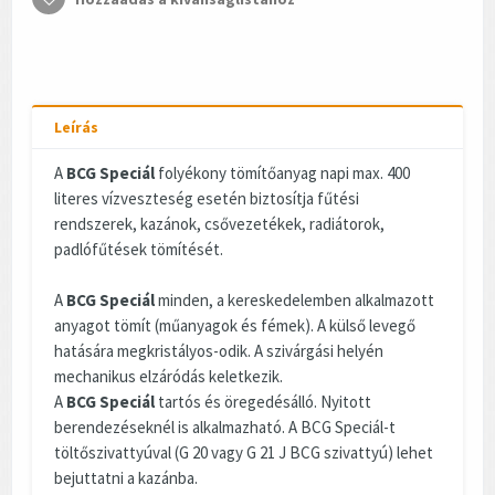
Leírás
A
BCG Speciál
folyékony tömítőanyag napi max. 400
literes vízveszteség esetén biztosítja fűtési
rendszerek, kazánok, csővezetékek, radiátorok,
padlófűtések tömítését.
A
BCG Speciál
minden, a kereskedelemben alkalmazott
anyagot tömít (műanyagok és fémek). A külső levegő
hatására megkristályos-odik. A szivárgási helyén
mechanikus elzáródás keletkezik.
A
BCG Speciál
tartós és öregedésálló. Nyitott
berendezéseknél is alkalmazható. A BCG Speciál-t
töltőszivattyúval (G 20 vagy G 21 J BCG szivattyú) lehet
bejuttatni a kazánba.