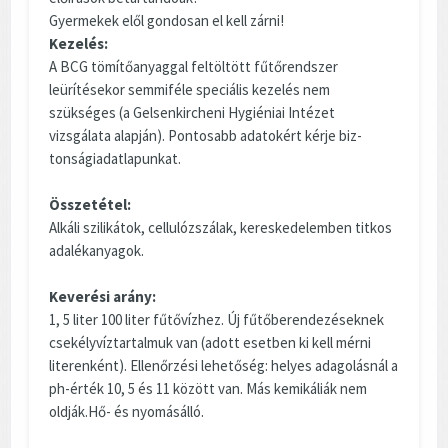
Gyermekek elől gondosan el kell zárni!
Kezelés:
A BCG tömítőanyaggal feltöltött fűtőrendszer
leürítésekor semmiféle speciális kezelés nem
szükséges (a Gelsenkircheni Hygiéniai Intézet
vizsgálata alapján). Pontosabb adatokért kérje biz-
tonságiadatlapunkat.
Összetétel:
Alkáli szilikátok, cellulózszálak, kereskedelemben titkos
adalékanyagok.
Keverési arány:
1, 5 liter 100 liter fűtővízhez. Új fűtőberendezéseknek
csekélyvíztartalmuk van (adott esetben ki kell mérni
literenként). Ellenőrzési lehetőség: helyes adagolásnál a
ph-érték 10, 5 és 11 között van. Más kemikáliák nem
oldják.Hő- és nyomásálló.