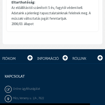
Eltarthatóság:
Az előállítástól számított 5 év, fagytól védeni kell.
Adataink a jelenlegi tapasztalatainknak felelnek meg. A
műszaki változtatás jogát fenntartjuk.
2006/03. állapot
FIÓKOM
INFORMÁCIÓ
RÓLUNK
KAPCSOLAT
Online ügyfélszolgálat
Pécs, Verseny u. 1/A , 7622