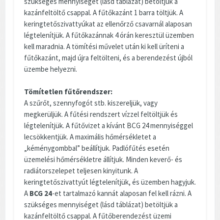
szükséges mennyiséget (lásd táblázat) betöltjük a
kazánfeltöltő csappal. A fűtőkazánt 1 barra töltjük. A
keringtetőszivattyúkat az ellenőrző csavarnál alaposan
légtelenítjük. A fűtőkazánnak 4 órán keresztül üzemben
kell maradnia. A tömítési művelet után ki kell üríteni a
fűtőkazánt, majd újra feltölteni, és a berendezést újból
üzembe helyezni.
Tömítetlen fűtőrendszer:
A szűrőt, szennyfogót stb. kiszereljük, vagy
megkerüljük. A fűtési rendszert vízzel feltöltjük és
légtelenítjük. A fűtővizet a kívánt BCG 24 mennyiséggel
lecsökkentjük. A maximális hőmérsékletet a
„kéménygombbal” beállítjuk. Padlófűtés esetén
üzemelési hőmérsékletre állítjuk. Minden keverő- és
radiátorszelepet teljesen kinyitunk. A
keringtetőszivattyút légtelenítjük, és üzemben hagyjuk.
A
BCG 24
-et tartalmazó kannát alaposan fel kell rázni. A
szükséges mennyiséget (lásd táblázat) betöltjük a
kazánfeltöltő csappal. A fűtőberendezést üzemi