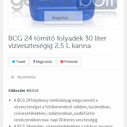
Nagyítás
BCG 24 tömítő folyadék 30 liter
vízveszteségig 2,5 L kanna
Tweet
Megosztás
Pinterest
Nyomtatás
Cikkszám
4002524
A BCG 24 folyékony tömítőanyag megszünteti a
vízveszteséget a fűtőberendezé-sekben, kazánokban,
csővezetékekben, radiátorokban, padlófűtési
rendszerekben max. napi 30 literes veszteségig.
A BCG 24 minden, a kereskedelemben szokásos anyagot