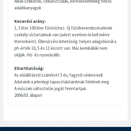
Alkáli szilikátok, cellulózszálak, kereskedelmileg titkos
adalékanyagok
Keverési arány:
1, 5 liter 100 liter fűtővízhez. Új fűtőberendezéseknek
csekély víztartalmuk van (adott esetben ki kell mérni
literenként). Ellenőrzési lehetőség: helyes adagolásnál a
ph-érték 10, 5 és 11 között van. Más kemikáliák nem
oldják. Hő- és nyomásálló.
Eltarthatóság:
Az előállítástól számított 5 év, fagytól védeni kell.
Adataink a jelenlegi tapasztalatainknak felelnek meg.
A műszaki változtatás jogát fenntartjuk.
2006/03. állapot