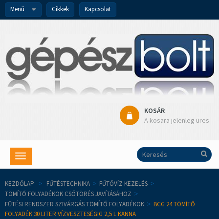
Menü
Cikkek
Kapcsolat
KOSÁR
A kosara jelenleg üres
Toggle
navigation
KEZDŐLAP
>
FŰTÉSTECHNIKA
>
FŰTŐVÍZ KEZELÉS
>
TÖMÍTŐ FOLYADÉKOK CSŐTÖRÉS JAVÍTÁSÁHOZ
>
FŰTÉSI RENDSZER SZIVÁRGÁS TÖMÍTŐ FOLYADÉKOK
>
BCG 24 TÖMÍTŐ
FOLYADÉK 30 LITER VÍZVESZTESÉGIG 2,5 L KANNA