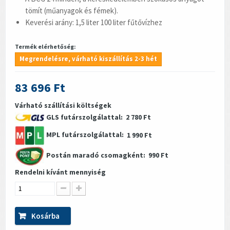
tömít (műanyagok és fémek).
Keverési arány: 1,5 liter 100 liter fűtővízhez
Termék elérhetőség:
Megrendelésre, várható kiszállítás 2-3 hét
83 696 Ft
Várható szállítási költségek
GLS futárszolgálattal:
2 780 Ft
MPL futárszolgálattal:
1 990 Ft
Postán maradó csomagként:
990 Ft
Rendelni kívánt mennyiség
Kosárba