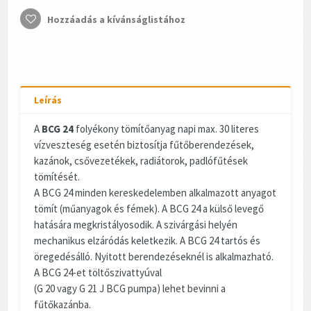
Hozzáadás a kívánságlistához
Leírás
A
BCG 24
folyékony tömítőanyag napi max. 30 literes
vízveszteség esetén biztosítja fűtőberendezések,
kazánok, csővezetékek, radiátorok, padlófűtések
tömítését.
A BCG 24 minden kereskedelemben alkalmazott anyagot
tömít (műanyagok és fémek). A BCG 24 a külső levegő
hatására megkristályosodik. A szivárgási helyén
mechanikus elzáródás keletkezik. A BCG 24 tartós és
öregedésálló. Nyitott berendezéseknél is alkalmazható.
A BCG 24-et töltőszivattyúval
(G 20 vagy G 21 J BCG pumpa) lehet bevinni a
fűtőkazánba.