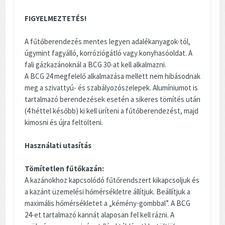
FIGYELMEZTETÉS!
A fűtőberendezés mentes legyen adalékanyagok-tól,
úgymint fagyálló, korróziógátló vagy konyhasóoldat. A
fali gázkazánoknál a BCG 30-at kell alkalmazni.
A BCG 24 megfelelő alkalmazása mellett nem hibásodnak
meg a szivattyú- és szabályozószelepek. Alumíniumot is
tartalmazó berendezések esetén a sikeres tömítés után
(4 héttel később) ki kell üríteni a fűtőberendezést, majd
kimosni és újra feltölteni.
Használati utasítás
Tömítetlen fűtőkazán:
A kazánokhoz kapcsolódó fűtőrendszert kikapcsoljuk és
a kazánt üzemelési hőmérsékletre állítjuk. Beállítjuk a
maximális hőmérsékletet a „kémény-gombbal”. A BCG
24-et tartalmazó kannát alaposan fel kell rázni. A