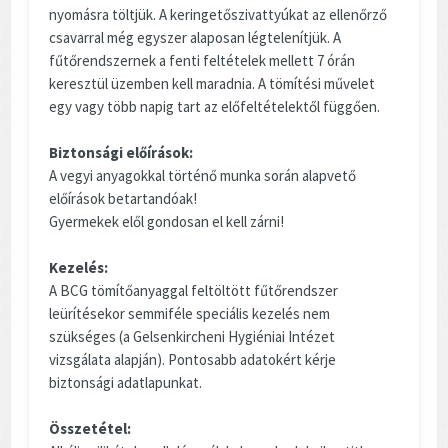
nyomásra töltjük. A keringetőszivattyúkat az ellenőrző
csavarral még egyszer alaposan légtelenítjük. A
fűtőrendszernek a fenti feltételek mellett 7 órán
keresztül üzemben kell maradnia. A tömítési művelet
egy vagy több napig tart az előfeltételektől függően.
Biztonsági előírások:
A vegyi anyagokkal történő munka során alapvető
előírások betartandóak!
Gyermekek elől gondosan el kell zárni!
Kezelés:
A BCG tömítőanyaggal feltöltött fűtőrendszer
leürítésekor semmiféle speciális kezelés nem
szükséges (a Gelsenkircheni Hygiéniai Intézet
vizsgálata alapján). Pontosabb adatokért kérje
biztonsági adatlapunkat.
Összetétel: