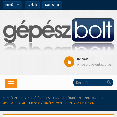
Menü
Cikkek
Kapcsolat
KOSÁR
A kosara jelenleg üres
Toggle
navigation
KEZDŐLAP
>
VÍZELLÁTÁS ÉS CSATORNA
>
FÜRDŐSZOBABÚTOROK
>
MOFÉM EVO FALI TÜKRÖSSZEKRÉNY ROBLE HONEY 60X72X19 CM