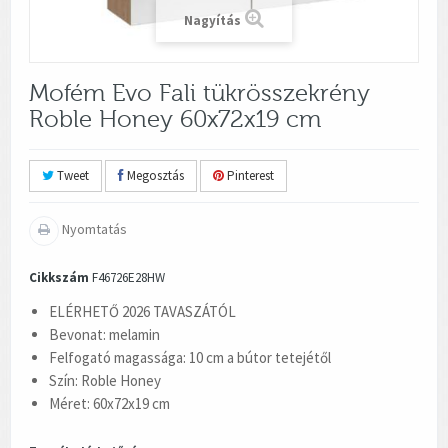
Nagyítás
Mofém Evo Fali tükrösszekrény
Roble Honey 60x72x19 cm
Tweet
Megosztás
Pinterest
Nyomtatás
Cikkszám
F46726E28HW
ELÉRHETŐ 2026 TAVASZÁTÓL
Bevonat: melamin
Felfogató magassága: 10 cm a bútor tetejétől
Szín: Roble Honey
Méret: 60x72x19 cm