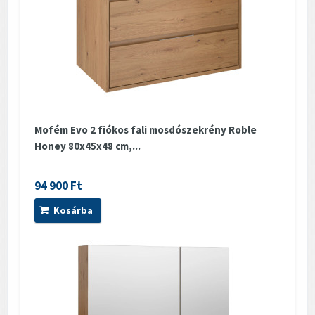
Mofém Evo 2 fiókos fali mosdószekrény Roble
Honey 80x45x48 cm,...
94 900 Ft
Kosárba