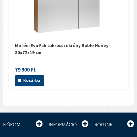
Mofém Evo Fali tükrösszekrény Roble Honey
80x72x19 cm
79 900 Ft
Kosárba
FIÓKOM
INFORMÁCIÓ
RÓLUNK