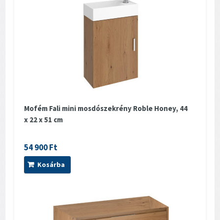
Mofém Fali mini mosdószekrény Roble Honey, 44
x 22 x 51 cm
54 900 Ft
Kosárba