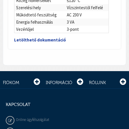
Közeg hőmérséklet
≤120 °C
Szerelési hely
Vízszintestől felfelé
Működtető feszültség
AC 230 V
Energia felhasználás
3 VA
Vezérlőjel
3-pont
Letölthető dokumentáció
FIÓKOM
INFORMÁCIÓ
RÓLUNK
KAPCSOLAT
Online ügyfélszolgálat