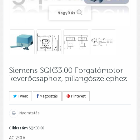
Nagyítás
Siemens SQK33.00 Forgatómotor
keverőcsaphoz, pillangószelephez
Tweet
Megosztás
Pinterest
Nyomtatás
Cikkszám
SQK33.00
AC 230 V