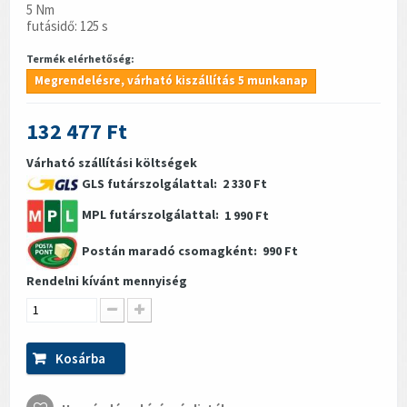
5 Nm
futásidő: 125 s
Termék elérhetőség:
Megrendelésre, várható kiszállítás 5 munkanap
132 477 Ft
Várható szállítási költségek
GLS futárszolgálattal:
2 330 Ft
MPL futárszolgálattal:
1 990 Ft
Postán maradó csomagként:
990 Ft
Rendelni kívánt mennyiség
Kosárba