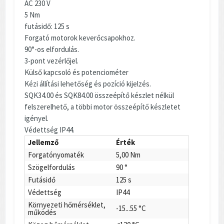
AC 230 V
5 Nm
futásidő: 125 s
Forgató motorok keverőcsapokhoz.
90°-os elfordulás.
3-pont vezérlőjel.
Külső kapcsoló és potenciométer
Kézi állítási lehetőség és pozíció kijelzés.
SQK34.00 és SQK84.00 összeépítő készlet nélkül
felszerelhető, a többi motor összeépítő készletet
igényel.
Védettség IP44.
Jellemző
Érték
Forgatónyomaték
5,00 Nm
Szögelfordulás
90 °
Futásidő
125 s
Védettség
IP44
Környezeti hőmérséklet,
-15...55 °C
működés