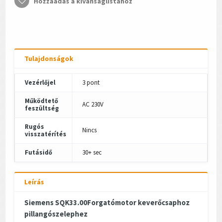
Hozzáadás a kívánságlistához
Tulajdonságok
Vezérlőjel
3 pont
Működtető
AC 230V
feszültség
Rugós
Nincs
visszatérítés
Futásidő
30+ sec
Leírás
Siemens SQK33.00Forgatómotor keverőcsaphoz
pillangószelephez