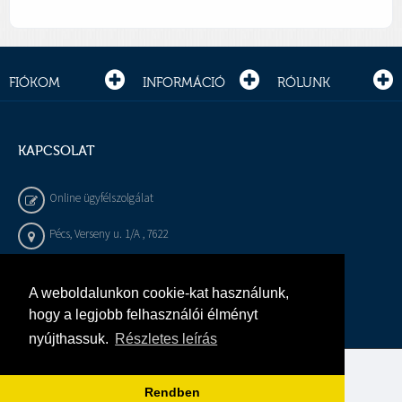
FIÓKOM
INFORMÁCIÓ
RÓLUNK
KAPCSOLAT
Online ügyfélszolgálat
Pécs, Verseny u. 1/A , 7622
+36 72 / 450 - 540
A weboldalunkon cookie-kat használunk,
info@gepeszbolt.hu
hogy a legjobb felhasználói élményt
nyújthassuk.
Részletes leírás
Árukereső, a hiteles vásárlási kalauz
Rendben
Murányi Épületgépészet Kft.
Minden jog fenntartva.