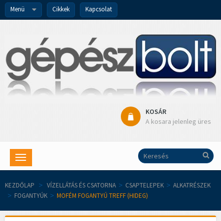
Menü
Cikkek
Kapcsolat
KOSÁR
A kosara jelenleg üres
Toggle
navigation
KEZDŐLAP
>
VÍZELLÁTÁS ÉS CSATORNA
>
CSAPTELEPEK
>
ALKATRÉSZEK
>
FOGANTYÚK
>
MOFÉM FOGANTYÚ TREFF (HIDEG)