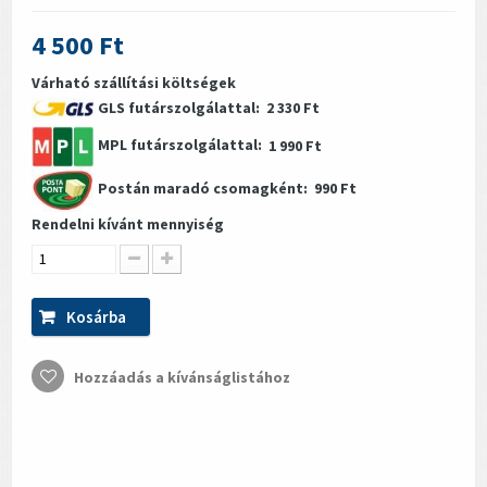
4 500 Ft
Várható szállítási költségek
GLS futárszolgálattal:
2 330 Ft
MPL futárszolgálattal:
1 990 Ft
Postán maradó csomagként:
990 Ft
Rendelni kívánt mennyiség
Kosárba
Hozzáadás a kívánságlistához