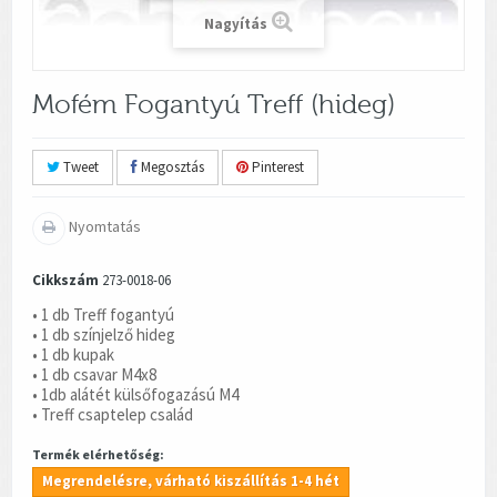
Nagyítás
Mofém Fogantyú Treff (hideg)
Tweet
Megosztás
Pinterest
Nyomtatás
Cikkszám
273-0018-06
• 1 db Treff fogantyú
• 1 db színjelző hideg
• 1 db kupak
• 1 db csavar M4x8
• 1db alátét külsőfogazású M4
• Treff csaptelep család
Termék elérhetőség:
Megrendelésre, várható kiszállítás 1-4 hét