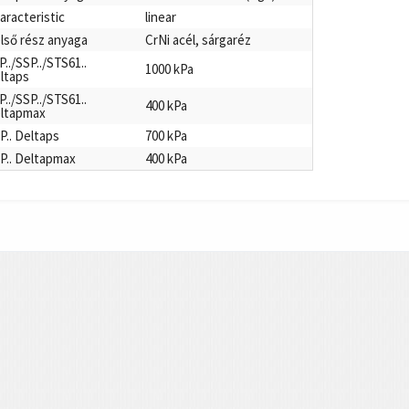
aracteristic
linear
lső rész anyaga
CrNi acél, sárgaréz
P../SSP../STS61..
1000 kPa
ltaps
P../SSP../STS61..
400 kPa
ltapmax
P.. Deltaps
700 kPa
P.. Deltapmax
400 kPa