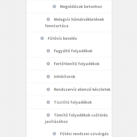
Megoldások betonhoz
Melegvíz hőmérsékletének
fenntartása
Fűtővíz kezelés
Fagyálló folyadékok
Fertőtlenítő folyadékok
Inhibítorok
Rendszervíz elemző készletek
Tisztító folyadékok
Tömítő folyadékok csőtörés
javításához
Fűtési rendszer szivárgás