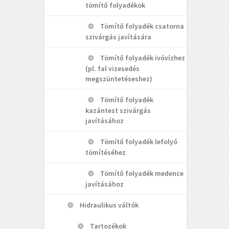
tömítő folyadékok
Tömítő folyadék csatorna
szivárgás javítására
Tömítő folyadék ivóvízhez
(pl. fal vizesedés
megszüntetéseshez)
Tömítő folyadék
kazántest szivárgás
javításához
Tömítő folyadék lefolyó
tömítéséhez
Tömítő folyadék medence
javításához
Hidraulikus váltók
Tartozékok