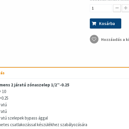
Kosárba
Hozzáadás a k
rás
mens 2 járatú zónaszelep 1/2”-0.25
 10
=0.25
ratú
ratú
áratú szelepek bypass ággal
etes csatlakozással készülékhez szabályozására