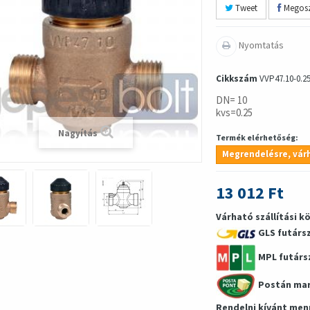
Tweet
Megosz
Nyomtatás
Cikkszám
VVP47.10-0.2
DN= 10
kvs=0.25
Nagyítás
Termék elérhetőség:
Megrendelésre, várh
13 012 Ft
Várható szállítási k
GLS futárs
MPL futárs
Postán ma
Rendelni kívánt men