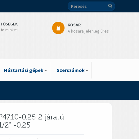
ETŐSÉGEK
KOSÁR
 fel minket!
A kosara jelenleg üres
Háztartási gépek
Szerszámok
47.10-0.25 2 járatú
/2" -0.25