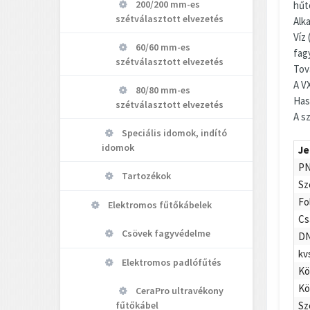
200/200 mm-es
hűt
szétválasztott elvezetés
Alk
Víz 
60/60 mm-es
fagy
szétválasztott elvezetés
Tov
A V
80/80 mm-es
Has
szétválasztott elvezetés
A s
Speciális idomok, indító
idomok
Je
PN
Tartozékok
Sz
Fo
Elektromos fűtőkábelek
Cs
Csövek fagyvédelme
D
kv
Elektromos padlófűtés
Kö
Kö
CeraPro ultravékony
Sz
fűtőkábel