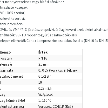
ött mennyezetekhez vagy fűtési zónákhoz
almazható közegek:
(VDI 2035 szerint)
állóval kevert víz.
ábbi információ
XP47.. és VMP47.. 3-járatú szelepek kizárólag keverő szelepként alkalmaz
ználhatók SERTO roppantógyűrűs csatlakozókkal is.
zelepek elérhetők Conex kompressziós csatlakozással is (DN 10 és DN 15);
llemző
Érték
 osztály
PN 16
elepszár
2.5 mm
lyási ráta
0...0.05 %-a a kvs értéknek
atlakozó menet
G 1/2 B "
N
10
s
0.25 m3/h
zeg
Víz/glycol
zeg hőmérséklet
1...110 °C
eleptest anyaga
Vörösréz CC491K (Rg5)