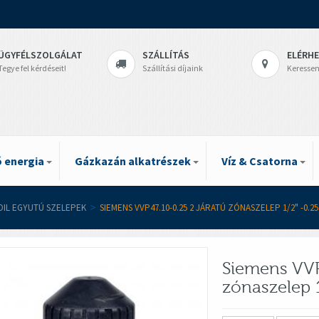
ÜGYFÉLSZOLGÁLAT
SZÁLLÍTÁS
ELÉRH
Tegye fel kérdéseit!
Szállítási díjaink
Keressen
 energia
Gázkazán alkatrészek
Víz & Csatorna
OIL EGYUTÚ SZELEPEK
>
SIEMENS VVP47.10-0.25 2 JÁRATÚ ZÓNASZELEP 1/2" -0.25
Siemens VVP
zónaszelep 1