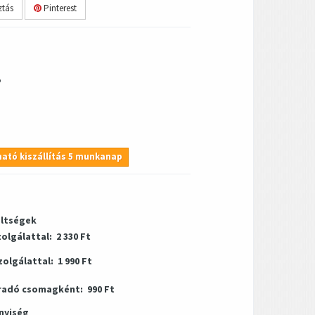
tás
Pinterest
5
ató kiszállítás 5 munkanap
öltségek
zolgálattal:
2 330 Ft
zolgálattal:
1 990 Ft
radó csomagként:
990 Ft
nyiség