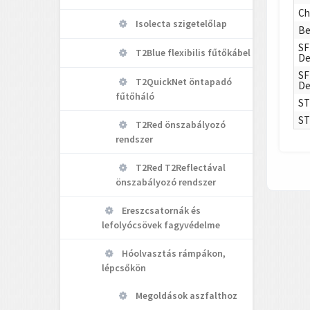
Ch
Isolecta szigetelőlap
Be
SF
T2Blue flexibilis fűtőkábel
De
SF
T2QuickNet öntapadó
De
fűtőháló
ST
ST
T2Red önszabályozó
rendszer
T2Red T2Reflectával
önszabályozó rendszer
Ereszcsatornák és
lefolyócsövek fagyvédelme
Hóolvasztás rámpákon,
lépcsőkön
Megoldások aszfalthoz