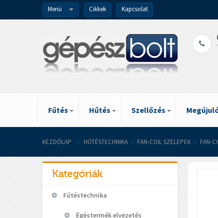
Menü
Cikkek
Kapcsolat
Fűtés
Hűtés
Szellőzés
Megújuló
KEZDŐLAP
>
HŰTÉSTECHNIKA
>
FAN-COIL SZELEPEK
>
FAN-C
Kategóriák
Fűtéstechnika
Égéstermék elvezetés