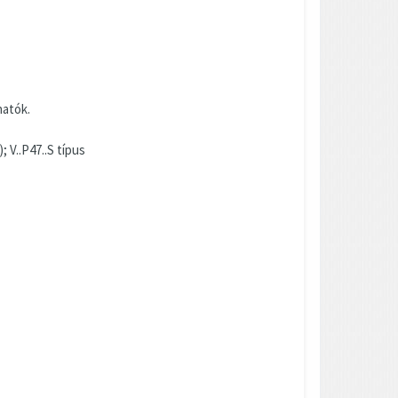
hatók.
 V..P47..S típus