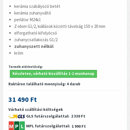
kerámia szabályozó betét
kerámia zuhanyváltó
perlátor M24x1
Z-idom G1/2, kiállások közötti távolság 150 ± 20 mm
elforgatható kifolyócső
zuhanycsatlakozás G1/2
zuhanyszett nélkül
króm
Termék elérhetőség:
Készleten, várható kiszállítás 1-2 munkanap
Raktáron található mennyiség:
4
darab
31 490 Ft
Várható szállítási költségek
GLS futárszolgálattal:
2 330 Ft
MPL futárszolgálattal:
1 990 Ft