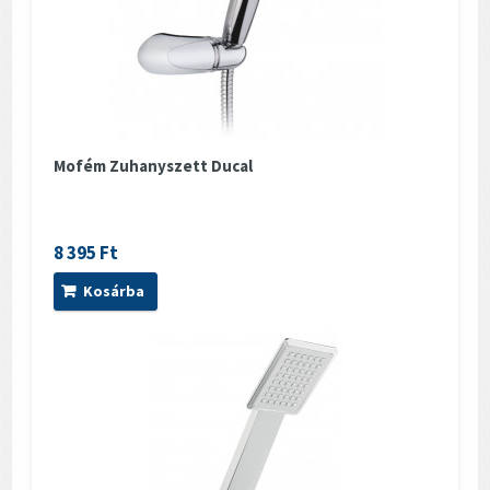
Mofém Zuhanyszett Ducal
8 395 Ft
Kosárba