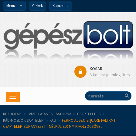
Menü
Cikkek
Kapcsolat
KOSÁR
A kosara jelenleg üres
Toggle
navigation
KEZDŐLAP
>
VÍZELLÁTÁS ÉS CSATORNA
>
CSAPTELEPEK
>
KÁD-MOSDÓ CSAPTELEP
>
FALI
>
FERRO ALGEO SQUARE FALI KMT
CSAPTELEP ZUHANYSZETT NÉLKÜL 350 MM KIFOLYÓCSŐVEL