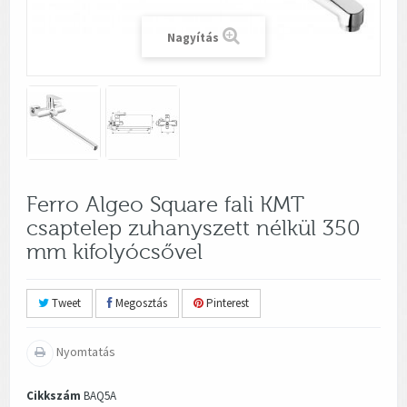
Nagyítás
Ferro Algeo Square fali KMT
csaptelep zuhanyszett nélkül 350
mm kifolyócsővel
Tweet
Megosztás
Pinterest
Nyomtatás
Cikkszám
BAQ5A