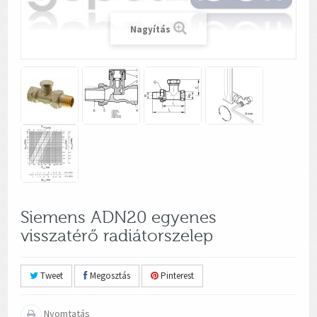
Nagyítás
Siemens ADN20 egyenes
visszatérő radiátorszelep
Tweet
Megosztás
Pinterest
Nyomtatás