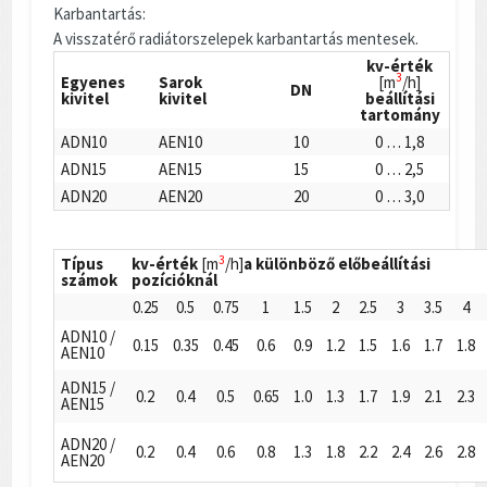
Karbantartás:
A visszatérő radiátorszelepek karbantartás mentesek.
kv-érték
3
Egyenes
Sarok
[m
/h]
DN
kivitel
kivitel
beállítási
tartomány
ADN10
AEN10
10
0 … 1,8
ADN15
AEN15
15
0 … 2,5
ADN20
AEN20
20
0 … 3,0
3
Típus
kv-érték
[m
/h]
a különböző előbeállítási
számok
pozícióknál
0.25
0.5
0.75
1
1.5
2
2.5
3
3.5
4
ADN10 /
0.15
0.35
0.45
0.6
0.9
1.2
1.5
1.6
1.7
1.8
AEN10
ADN15 /
0.2
0.4
0.5
0.65
1.0
1.3
1.7
1.9
2.1
2.3
AEN15
ADN20 /
0.2
0.4
0.6
0.8
1.3
1.8
2.2
2.4
2.6
2.8
AEN20