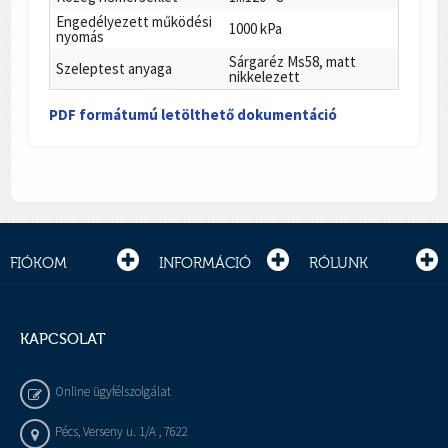
Engedélyezett működési
1000 kPa
nyomás
Sárgaréz Ms58, matt
Szeleptest anyaga
nikkelezett
PDF formátumú letölthető dokumentáció
FIÓKOM
INFORMÁCIÓ
RÓLUNK
KAPCSOLAT
Online ügyfélszolgálat
Pécs, Verseny u. 1/A , 7622