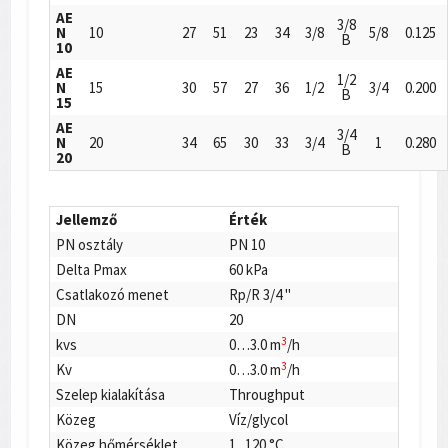
AE
3/8
N
10
27
51
23
34
3/8
5/8
0.125
B
10
AE
1/2
N
15
30
57
27
36
1/2
3/4
0.200
B
15
AE
3/4
N
20
34
65
30
33
3/4
1
0.280
B
20
Jellemző
Érték
PN osztály
PN 10
Delta Pmax
60 kPa
Csatlakozó menet
Rp/R 3/4 "
DN
20
3
kvs
0…3.0 m
/h
3
Kv
0…3.0 m
/h
Szelep kialakítása
Throughput
Közeg
Víz/glycol
Közeg hőmérséklet
1...120 °C