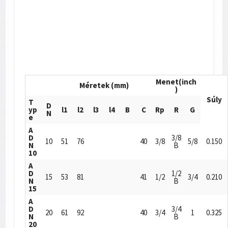
Menet(inch
Méretek (mm)
)
Súly
T
D
yp
l1
l2
l3
l4
B
C
Rp
R
G
N
e
A
D
3/8
10
51
76
40
3/8
5/8
0.150
N
B
10
A
D
1/2
15
53
81
41
1/2
3/4
0.210
N
B
15
A
D
3/4
20
61
92
40
3/4
1
0.325
N
B
20