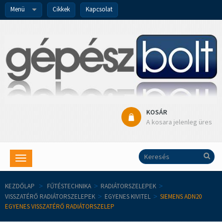
Menü
Cikkek
Kapcsolat
KOSÁR
A kosara jelenleg üres
Toggle
navigation
KEZDŐLAP
>
FŰTÉSTECHNIKA
>
RADIÁTORSZELEPEK
>
VISSZATÉRŐ RADIÁTORSZELEPEK
>
EGYENES KIVITEL
>
SIEMENS ADN20
EGYENES VISSZATÉRŐ RADIÁTORSZELEP