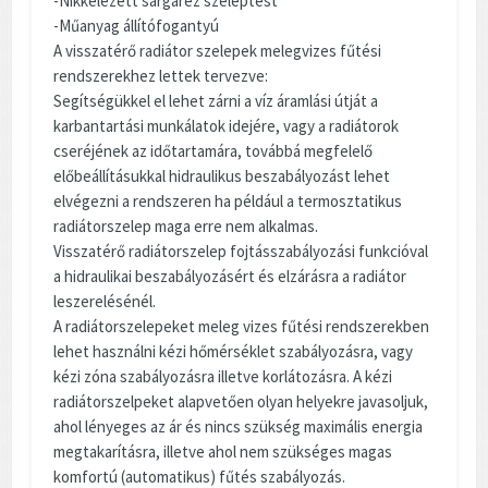
-Nikkelezett sárgaréz szeleptest
-Műanyag állítófogantyú
A visszatérő radiátor szelepek melegvizes fűtési
rendszerekhez lettek tervezve:
Segítségükkel el lehet zárni a víz áramlási útját a
karbantartási munkálatok idejére, vagy a radiátorok
cseréjének az időtartamára, továbbá megfelelő
előbeállításukkal hidraulikus beszabályozást lehet
elvégezni a rendszeren ha például a termosztatikus
radiátorszelep maga erre nem alkalmas.
Visszatérő radiátorszelep fojtásszabályozási funkcióval
a hidraulikai beszabályozásért és elzárásra a radiátor
leszerelésénél.
A radiátorszelepeket meleg vizes fűtési rendszerekben
lehet használni kézi hőmérséklet szabályozásra, vagy
kézi zóna szabályozásra illetve korlátozásra. A kézi
radiátorszelpeket alapvetően olyan helyekre javasoljuk,
ahol lényeges az ár és nincs szükség maximális energia
megtakarításra, illetve ahol nem szükséges magas
komfortú (automatikus) fűtés szabályozás.