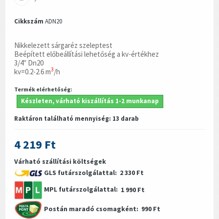
Cikkszám
ADN20
Nikkelezett sárgaréz szeleptest
Beépített előbeállítási lehetőség a kv-értékhez
3/4" Dn20
3
kv=0.2-2.6 m
/h
Termék elérhetőség:
Készleten, várható kiszállítás 1-2 munkanap
Raktáron található mennyiség:
13
darab
4 219 Ft
Várható szállítási költségek
GLS futárszolgálattal:
2 330 Ft
MPL futárszolgálattal:
1 990 Ft
Postán maradó csomagként:
990 Ft