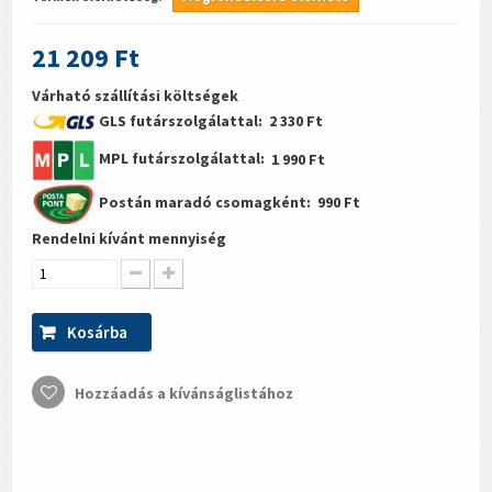
21 209 Ft
Várható szállítási költségek
GLS futárszolgálattal:
2 330 Ft
MPL futárszolgálattal:
1 990 Ft
Postán maradó csomagként:
990 Ft
Rendelni kívánt mennyiség
Kosárba
Hozzáadás a kívánságlistához