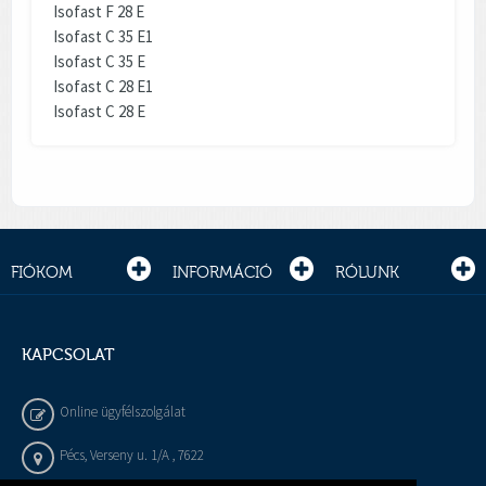
Isofast F 28 E
Isofast C 35 E1
Isofast C 35 E
Isofast C 28 E1
Isofast C 28 E
FIÓKOM
INFORMÁCIÓ
RÓLUNK
KAPCSOLAT
Online ügyfélszolgálat
Pécs, Verseny u. 1/A , 7622