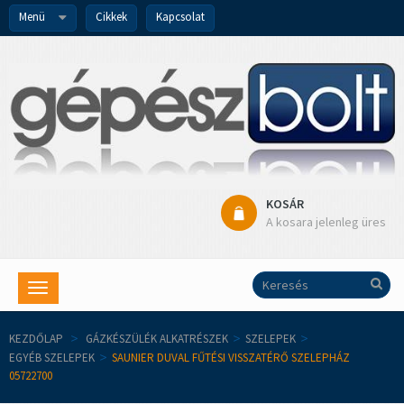
Menü
Cikkek
Kapcsolat
KOSÁR
A kosara jelenleg üres
Toggle
navigation
KEZDŐLAP
>
GÁZKÉSZÜLÉK ALKATRÉSZEK
>
SZELEPEK
>
EGYÉB SZELEPEK
>
SAUNIER DUVAL FŰTÉSI VISSZATÉRŐ SZELEPHÁZ
05722700