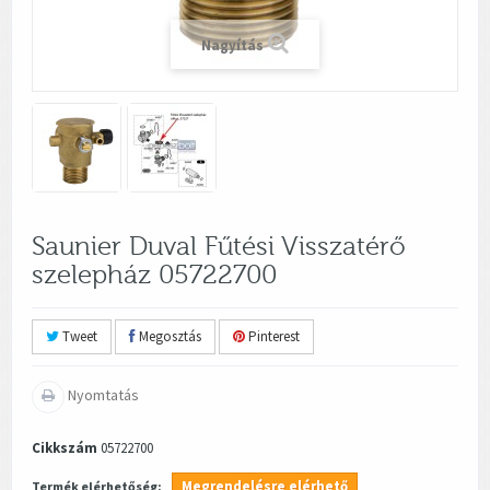
Nagyítás
Saunier Duval Fűtési Visszatérő
szelepház 05722700
Tweet
Megosztás
Pinterest
Nyomtatás
Cikkszám
05722700
Megrendelésre elérhető
Termék elérhetőség: