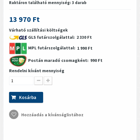
Raktáron található mennyiség:
3
darab
13 970 Ft
Várható szállítási költségek
GLS futárszolgálattal:
2 330 Ft
MPL futárszolgálattal:
1 990 Ft
Postán maradó csomagként:
990 Ft
Rendelni kívánt mennyiség
Kosárba
Hozzáadás a kívánságlistához