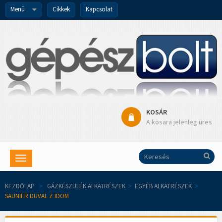
Menü
Cikkek
Kapcsolat
KOSÁR
A kosara jelenleg üres
Toggle
navigation
KEZDŐLAP
>
GÁZKÉSZÜLÉK ALKATRÉSZEK
>
EGYÉB ALKATRÉSZEK
>
SAUNIER DUVAL Z IDOM