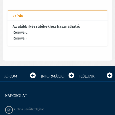
Leírás
Az alábbi készülékekhez használható:
Renova C
Renova F
FIÓKOM
INFORMÁCIÓ
RÓLUNK
KAPCSOLAT
Online ügyfélszolgálat