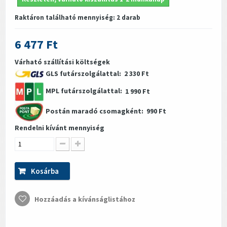
Raktáron található mennyiség:
2
darab
6 477 Ft
Várható szállítási költségek
GLS futárszolgálattal:
2 330 Ft
MPL futárszolgálattal:
1 990 Ft
Postán maradó csomagként:
990 Ft
Rendelni kívánt mennyiség
Kosárba
Hozzáadás a kívánságlistához