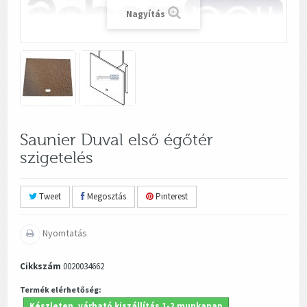
Nagyítás
Saunier Duval első égőtér
szigetelés
Tweet
Megosztás
Pinterest
Nyomtatás
Cikkszám
0020034662
Termék elérhetőség:
Készleten, várható kiszállítás 1-2 munkanap