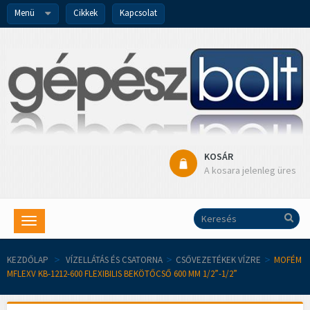
Menü
Cikkek
Kapcsolat
KOSÁR
A kosara jelenleg üres
Toggle
navigation
KEZDŐLAP
>
VÍZELLÁTÁS ÉS CSATORNA
>
CSŐVEZETÉKEK VÍZRE
>
MOFÉM
MFLEXV KB-1212-600 FLEXIBILIS BEKÖTŐCSŐ 600 MM 1/2”-1/2”