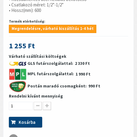
• Csatlakozó méret: 1/2”-1/2”
• Hossz(mm): 600
Termék elérhetőség:
Megrendelésre, várható kiszállítás 1-4 hét
1 255 Ft
Várható szállítási költségek
GLS futárszolgálattal:
2 330 Ft
MPL futárszolgálattal:
1 990 Ft
Postán maradó csomagként:
990 Ft
Rendelni kívánt mennyiség
Kosárba