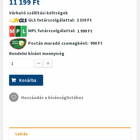
11 199 Ft
Várható szállítási költségek
GLS futárszolgálattal:
2 330 Ft
MPL futárszolgálattal:
1 990 Ft
Postán maradó csomagként:
990 Ft
Rendelni kívánt mennyiség
Kosárba
Hozzáadás a kívánságlistához
Leírás