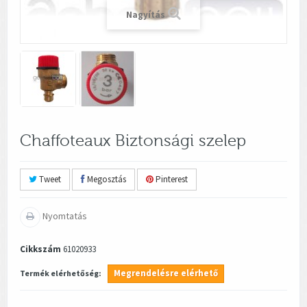
Nagyítás
Chaffoteaux Biztonsági szelep
Tweet
Megosztás
Pinterest
Nyomtatás
Cikkszám
61020933
Megrendelésre elérhető
Termék elérhetőség: