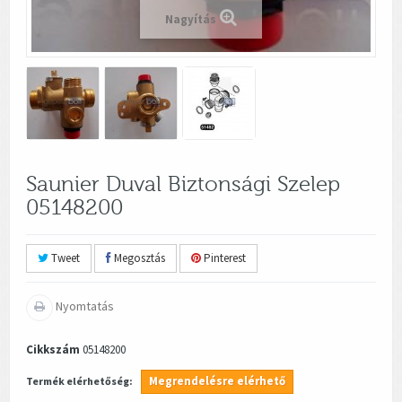
Nagyítás
Saunier Duval Biztonsági Szelep
05148200
Tweet
Megosztás
Pinterest
Nyomtatás
Cikkszám
05148200
Megrendelésre elérhető
Termék elérhetőség: