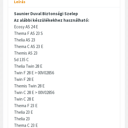
Leírás
Saunier Duval Biztonsági Szelep
Az alábbi készülékekhez használható:
Ecosy AS 24 E
Thema F AS 23 S
Thelia AS 23
Thema C AS 23 E
Themis AS 23
Sd 135 C
Thelia Twin 28 E
Twin F 28 E > 00V02856
Twin F 28 E
Themis Twin 28 E
Twin C 28 E > 00V02856
Twin C 28 E
Thema F 23 E
Thelia 23 E
Thelia 23
Thema C 23 E