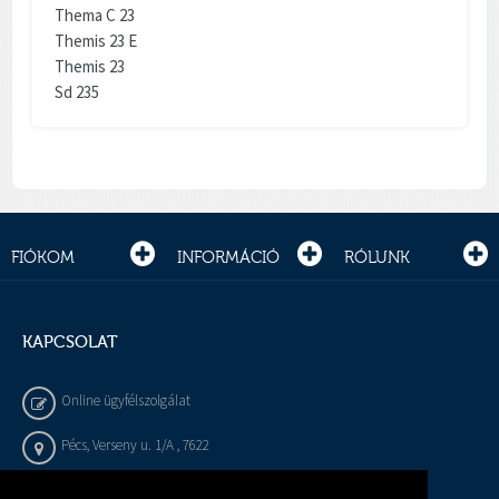
Thema C 23
Themis 23 E
Themis 23
Sd 235
FIÓKOM
INFORMÁCIÓ
RÓLUNK
KAPCSOLAT
Online ügyfélszolgálat
Pécs, Verseny u. 1/A , 7622
+36 72 / 450 - 540