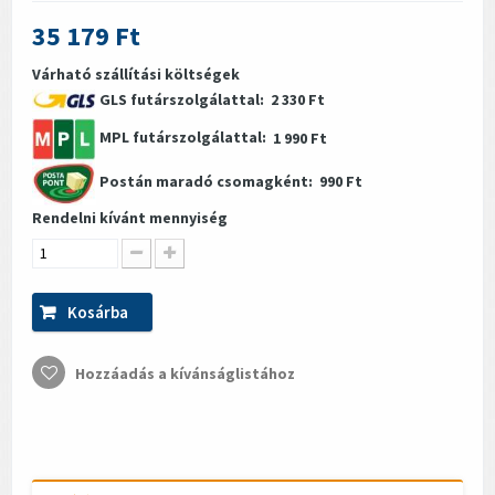
35 179 Ft
Várható szállítási költségek
GLS futárszolgálattal:
2 330 Ft
MPL futárszolgálattal:
1 990 Ft
Postán maradó csomagként:
990 Ft
Rendelni kívánt mennyiség
Kosárba
Hozzáadás a kívánságlistához