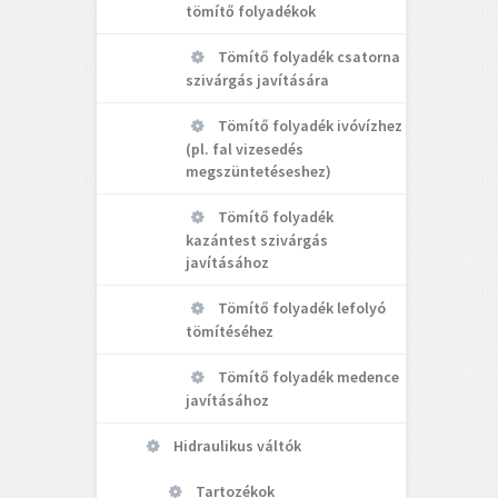
tömítő folyadékok
Tömítő folyadék csatorna
szivárgás javítására
Tömítő folyadék ivóvízhez
(pl. fal vizesedés
megszüntetéseshez)
Tömítő folyadék
kazántest szivárgás
javításához
Tömítő folyadék lefolyó
tömítéséhez
Tömítő folyadék medence
javításához
Hidraulikus váltók
Tartozékok