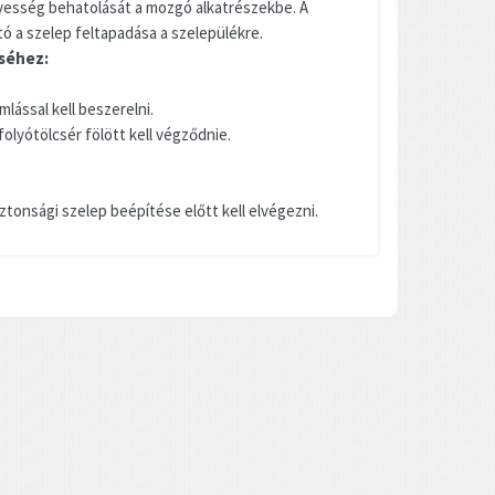
vesség behatolását a mozgó alkatrészekbe. A
 a szelep feltapadása a szelepülékre.
éséhez:
lással kell beszerelni.
folyótölcsér fölött kell végződnie.
tonsági szelep beépítése előtt kell elvégezni.