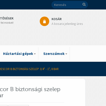
ETŐSÉGEK
KOSÁR
 fel minket!
A kosara jelenleg üres
Háztartási gépek
Szerszámok
SCOR B BIZTONSÁGI SZELEP 3/4" - 1", 8 BAR
cor B biztonsági szelep
ar