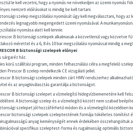
esztül le kell vezetni, hogy a nyomás ne növekedjen az üzemi nyomás föl
nyes nemzeti előírásokat is mindig be kell tartani.
iztonsági szelep megszólalási nyomását úgy kell megválasztani, hogy az 
endezés legnagyobb megengedett üzemi nyomásával. A munkanyomásnak 
zólalási nyomása alatt kell lennie.
Prescor B biztonsági szelepek alkalmasak a közvetlenül vagy közvetve fűtö
tlakozó mérettel és a 6, 8 és 10 bar megszólalási nyomással mindig a megf
RESCOR B biztonsági szelepek előnyei
s sárgaréz ház.
es körű szállítási program, minden felhasználási célra a megfelelő szelep
en Prescor B szelep rendelkezik CE vizsgálati jellel.
rescor B biztonsági szelepek minden zárt HMV rendszerhez alkalmazható
vitel és az anyagkiválasztás garantálja a biztonságot.
rescor B biztonsági szelepet a vízmelegítő hidegvízbemenetére kell fels
l öblíteni. A biztonsági szelep és a vízmelegítő között nem szabad beépít
iztonsági szelepet jól hozzáférhető módon és a vízmelegítő közelében kel
rescor biztonsági szelepek szeleptestének formája tökéletes tömítést és 
irugalmasságú anyag keménységét ennek érdekében összehangoltuk a biz
binációval specifikus szeleptest-forma és rugalmasság optimális biztons