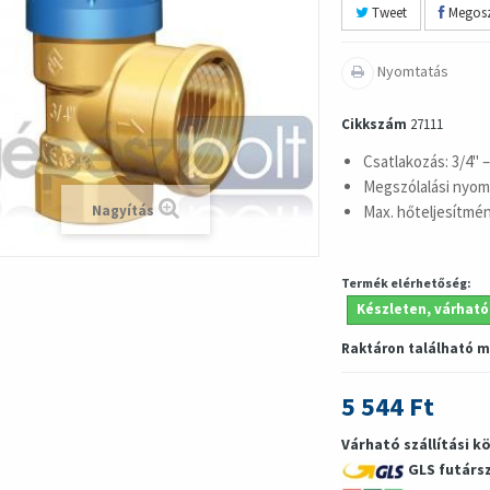
Tweet
Megosz
Nyomtatás
Cikkszám
27111
Csatlakozás: 3/4" –
Megszólalási nyomá
Max. hőteljesítmén
Nagyítás
Termék elérhetőség:
Készleten, várható
Raktáron található 
5 544 Ft
Várható szállítási k
GLS futárs