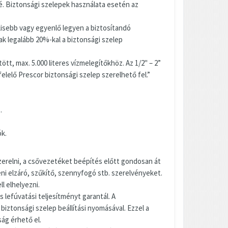
é. Biztonsági szelepek használata esetén az
kisebb vagy egyenlő legyen a biztosítandó
legalább 20%-kal a biztonsági szelep
tt, max. 5.000 literes vízmelegítőkhöz. Az 1/2
"
– 2”
elelő Prescor biztonsági szelep szerelhető fel.”
.
k.
zerelni, a csővezetéket beépítés előtt gondosan át
eni elzáró, szűkítő, szennyfogó stb. szerelvényeket.
l elhelyezni.
lefúvatási teljesítményt garantál. A
tonsági szelep beállítási nyomásával. Ezzel a
ág érhető el.