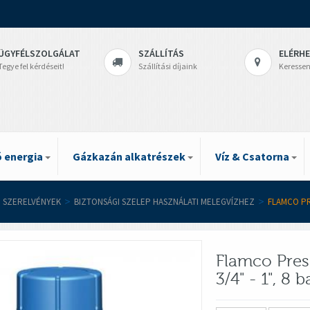
ÜGYFÉLSZOLGÁLAT
SZÁLLÍTÁS
ELÉRH
Tegye fel kérdéseit!
Szállítási díjaink
Keressen
 energia
Gázkazán alkatrészek
Víz & Csatorna
I SZERELVÉNYEK
>
BIZTONSÁGI SZELEP HASZNÁLATI MELEGVÍZHEZ
>
FLAMCO PRE
Flamco Pres
3/4" - 1", 8 b