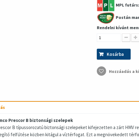
MPL futárs
Postán ma
Rendelni kívánt men
Kosárba
Hozzáadás a k
rás
mco Prescor B biztonsági szelepek
rescor B típussorozatú biztonsági szelepeket kifejezetten a zárt HMV rend
egítő felfűtése közben kitágul a víztérfogat. Ezt a megnövekedett térf