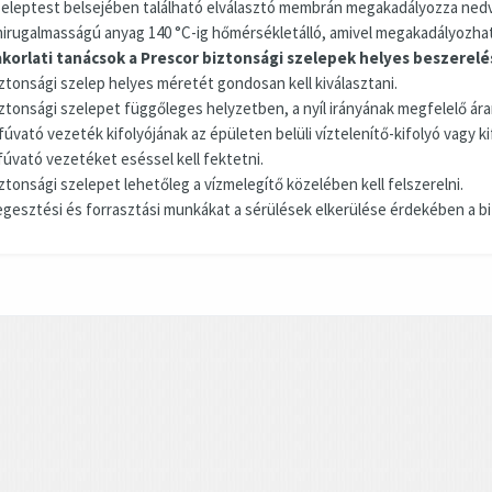
zeleptest belsejében található elválasztó membrán megakadályozza ned
irugalmasságú anyag 140 °C-ig hőmérsékletálló, amivel megakadályozható
korlati tanácsok a Prescor biztonsági szelepek helyes beszerel
iztonsági szelep helyes méretét gondosan kell kiválasztani.
iztonsági szelepet függőleges helyzetben, a nyíl irányának megfelelő áram
fúvató vezeték kifolyójának az épületen belüli víztelenítő-kifolyó vagy ki
ifúvató vezetéket eséssel kell fektetni.
ztonsági szelepet lehetőleg a vízmelegítő közelében kell felszerelni.
egesztési és forrasztási munkákat a sérülések elkerülése érdekében a biz