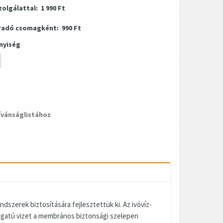
zolgálattal:
1 990 Ft
radó csomagként:
990 Ft
nyiség
ívánságlistához
szerek biztosítására fejlesztettük ki. Az ivóvíz-
ogatú vizet a membrános biztonsági szelepen