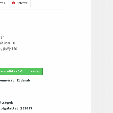
tás
Pinterest
 1"
s (bar): 8
y (kW): 150
 kiszállítás 1-2 munkanap
mennyiség:
11
darab
öltségek
zolgálattal:
2 330 Ft