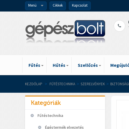
Menü
Cikkek
Kapcsolat
Fűtés
Hűtés
Szellőzés
Megújuló
KEZDŐLAP
>
FŰTÉSTECHNIKA
>
SZERELVÉNYEK
>
BIZTONSÁG
Kategóriák
Fűtéstechnika
Égéstermék elvezetés