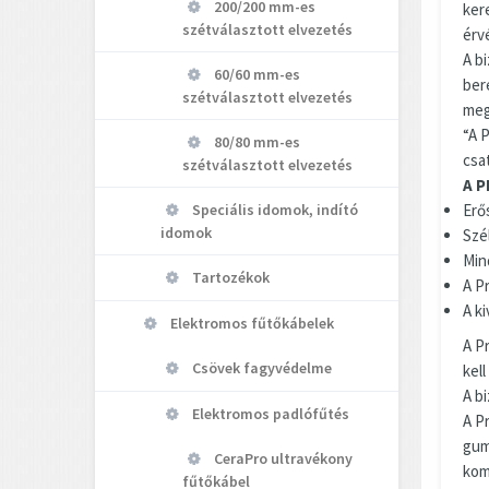
200/200 mm-es
ker
szétválasztott elvezetés
érvé
A b
60/60 mm-es
ber
szétválasztott elvezetés
megs
“A 
80/80 mm-es
csa
szétválasztott elvezetés
A P
Erő
Speciális idomok, indító
idomok
Szél
Mind
Tartozékok
A P
A ki
Elektromos fűtőkábelek
A P
Csövek fagyvédelme
kel
A b
Elektromos padlófűtés
A P
gum
CeraPro ultravékony
kom
fűtőkábel