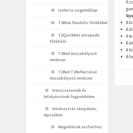
A s
gum
Isolecta szigetelőlap
Gya
A b
T2Blue flexibilis fűtőkábel
A b
T2QuickNet öntapadó
A le
fűtőháló
A k
A bi
T2Red önszabályozó
A h
rendszer
T2Red T2Reflectával
önszabályozó rendszer
Ereszcsatornák és
lefolyócsövek fagyvédelme
Hóolvasztás rámpákon,
lépcsőkön
Megoldások aszfalthoz