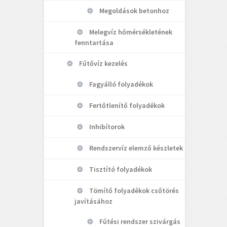
Megoldások betonhoz
Melegvíz hőmérsékletének
fenntartása
Fűtővíz kezelés
Fagyálló folyadékok
Fertőtlenítő folyadékok
Inhibítorok
Rendszervíz elemző készletek
Tisztító folyadékok
Tömítő folyadékok csőtörés
javításához
Fűtési rendszer szivárgás