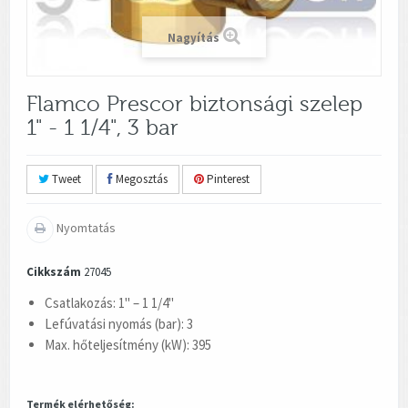
Nagyítás
Flamco Prescor biztonsági szelep
1" - 1 1/4", 3 bar
Tweet
Megosztás
Pinterest
Nyomtatás
Cikkszám
27045
Csatlakozás: 1" – 1 1/4"
Lefúvatási nyomás (bar): 3
Max. hőteljesítmény (kW): 395
Termék elérhetőség: