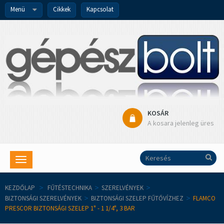
Menü
Cikkek
Kapcsolat
KOSÁR
A kosara jelenleg üres
Toggle
navigation
KEZDŐLAP
>
FŰTÉSTECHNIKA
>
SZERELVÉNYEK
>
BIZTONSÁGI SZERELVÉNYEK
>
BIZTONSÁGI SZELEP FŰTŐVÍZHEZ
>
FLAMCO
PRESCOR BIZTONSÁGI SZELEP 1" - 1 1/4", 3 BAR