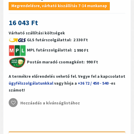
Megrendelésre, várható kiszállítás 7-14 munkanap
16 043 Ft
Várható szállítási költségek
GLS futárszolgálattal:
2 330 Ft
MPL futárszolgálattal:
1 990 Ft
Postán maradó csomagként:
990 Ft
A termékre előrendelés vehető fel. Vegye fel a kapcsolatot
ügyfélszolgálatunkkal
vagy hívja a
+36 72 / 450 - 540
-es
számot!
Hozzáadás a kívánságlistához