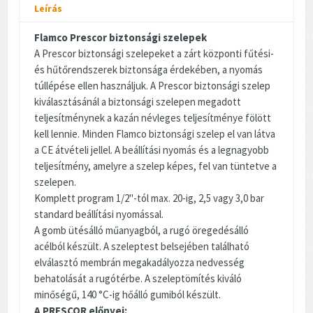
Leírás
Flamco Prescor biztonsági szelepek
A Prescor biztonsági szelepeket a zárt központi fűtési-
és hűtőrendszerek biztonsága érdekében, a nyomás
túllépése ellen használjuk. A Prescor biztonsági szelep
kiválasztásánál a biztonsági szelepen megadott
teljesítménynek a kazán névleges teljesítménye fölött
kell lennie. Minden Flamco biztonsági szelep el van látva
a CE átvételi jellel. A beállítási nyomás és a legnagyobb
teljesítmény, amelyre a szelep képes, fel van tüntetve a
szelepen.
Komplett program 1/2"-tól max. 20-ig, 2,5 vagy 3,0 bar
standard beállítási nyomással.
A gomb ütésálló műanyagból, a rugó öregedésálló
acélból készült. A szeleptest belsejében található
elválasztó membrán megakadályozza nedvesség
behatolását a rugótérbe. A szeleptömítés kiváló
minőségű, 140 °C-ig hőálló gumiból készült.
A PRESCOR előnyei: