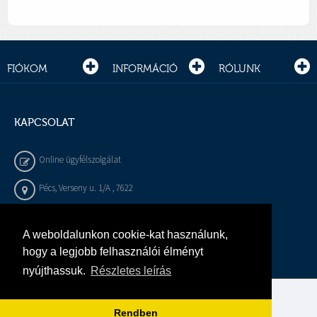
FIÓKOM
INFORMÁCIÓ
RÓLUNK
KAPCSOLAT
Online ügyfélszolgálat
Pécs, Verseny u. 1/A , 7622
+36 72 / 450 - 540
A weboldalunkon cookie-kat használunk,
info@gepeszbolt.hu
hogy a legjobb felhasználói élményt
nyújthassuk.
Részletes leírás
Árukereső, a hiteles vásárlási kalauz
Rendben
Murányi Épületgépészet Kft.
Minden jog fenntartva.