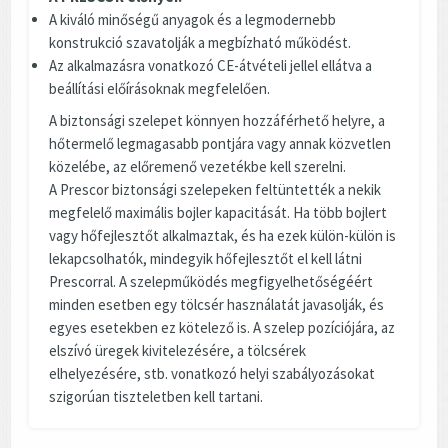
A kiváló minőségű anyagok és a legmodernebb
konstrukció szavatolják a megbízható működést.
Az alkalmazásra vonatkozó CE-átvételi jellel ellátva a
beállítási előírásoknak megfelelően.
A biztonsági szelepet könnyen hozzáférhető helyre, a
hőtermelő legmagasabb pontjára vagy annak közvetlen
közelébe, az előremenő vezetékbe kell szerelni.
A Prescor biztonsági szelepeken feltüntették a nekik
megfelelő maximális bojler kapacitását. Ha több bojlert
vagy hőfejlesztőt alkalmaztak, és ha ezek külön-külön is
lekapcsolhatók, mindegyik hőfejlesztőt el kell látni
Prescorral. A szelepműködés megfigyelhetőségéért
minden esetben egy tölcsér használatát javasolják, és
egyes esetekben ez kötelező is. A szelep pozíciójára, az
elszívó üregek kivitelezésére, a tölcsérek
elhelyezésére, stb. vonatkozó helyi szabályozásokat
szigorúan tiszteletben kell tartani.