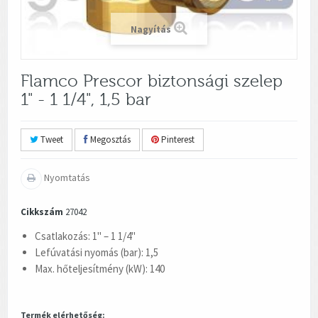
Nagyítás
Flamco Prescor biztonsági szelep
1" - 1 1/4", 1,5 bar
Tweet
Megosztás
Pinterest
Nyomtatás
Cikkszám
27042
Csatlakozás: 1" – 1 1/4"
Lefúvatási nyomás (bar): 1,5
Max. hőteljesítmény (kW): 140
Termék elérhetőség: