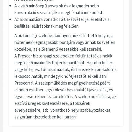
A kiváló minőségű anyagok és a legmodernebb
konstrukció szavatolják a megbízható működést.
Az alkalmazásra vonatkozó CE-átvételi jellel ellátva a
beállítási előírásoknak megfelelően.
A biztonsági szelepet könnyen hozzáférhető helyre, a
hőtermelő legmagasabb pontjára vagy annak közvetlen
közelébe, az előremenő vezetékbe kell szerelni.
A Prescor biztonsági szelepeken feltüntették a nekik
megfelelő maximális bojler kapacitását. Ha több bojlert
vagy hőfejlesztőt alkalmaztak, és ha ezek külön-külön is
lekapcsolhatók, mindegyik hőfejlesztőt el kell látni
Prescorral. A szelepműködés megfigyelhetőségéért
minden esetben egy tölcsér használatát javasolják, és
egyes esetekben ez kötelező is. A szelep pozíciójára, az
elszívó üregek kivitelezésére, a tölcsérek
elhelyezésére, stb. vonatkozó helyi szabályozásokat
szigorúan tiszteletben kell tartani.