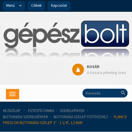
Menü
Cikkek
Kapcsolat
KOSÁR
A kosara jelenleg üres
Toggle
navigation
KEZDŐLAP
>
FŰTÉSTECHNIKA
>
SZERELVÉNYEK
>
BIZTONSÁGI SZERELVÉNYEK
>
BIZTONSÁGI SZELEP FŰTŐVÍZHEZ
>
FLAMCO
PRESCOR BIZTONSÁGI SZELEP 1" - 1 1/4", 1,5 BAR