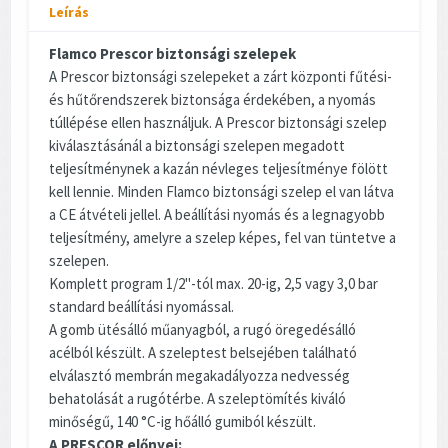
Leírás
Flamco Prescor biztonsági szelepek
A Prescor biztonsági szelepeket a zárt központi fűtési-
és hűtőrendszerek biztonsága érdekében, a nyomás
túllépése ellen használjuk. A Prescor biztonsági szelep
kiválasztásánál a biztonsági szelepen megadott
teljesítménynek a kazán névleges teljesítménye fölött
kell lennie. Minden Flamco biztonsági szelep el van látva
a CE átvételi jellel. A beállítási nyomás és a legnagyobb
teljesítmény, amelyre a szelep képes, fel van tüntetve a
szelepen.
Komplett program 1/2"-tól max. 20-ig, 2,5 vagy 3,0 bar
standard beállítási nyomással.
A gomb ütésálló műanyagból, a rugó öregedésálló
acélból készült. A szeleptest belsejében található
elválasztó membrán megakadályozza nedvesség
behatolását a rugótérbe. A szeleptömítés kiváló
minőségű, 140 °C-ig hőálló gumiból készült.
A PRESCOR előnyei: