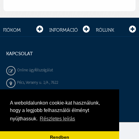
FIÓKOM
INFORMÁCIÓ
RÓLUNK
KAPCSOLAT
Online ügyfélszolgálat
Pécs, Verseny u. 1/A , 7622
+36 72 / 450 - 540
A weboldalunkon cookie-kat használunk,
info@gepeszbolt.hu
hogy a legjobb felhasználói élményt
nyújthassuk.
Részletes leírás
Árukereső, a hiteles vásárlási kalauz
Rendben
Murányi Épületgépészet Kft.
Minden jog fenntartva.