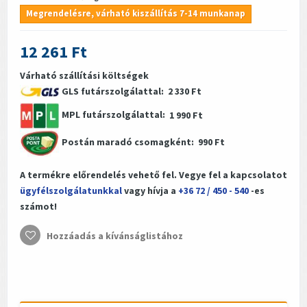
Megrendelésre, várható kiszállítás 7-14 munkanap
12 261 Ft
Várható szállítási költségek
GLS futárszolgálattal:
2 330 Ft
MPL futárszolgálattal:
1 990 Ft
Postán maradó csomagként:
990 Ft
A termékre előrendelés vehető fel. Vegye fel a kapcsolatot
ügyfélszolgálatunkkal
vagy hívja a
+36 72 / 450 - 540
-es
számot!
Hozzáadás a kívánságlistához