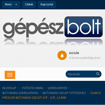
Menü
Cikkek
Kapcsolat
KOSÁR
A kosara jelenleg üres
Toggle
navigation
KEZDŐLAP
>
FŰTÉSTECHNIKA
>
SZERELVÉNYEK
>
BIZTONSÁGI SZERELVÉNYEK
>
BIZTONSÁGI SZELEP FŰTŐVÍZHEZ
>
FLAMCO
PRESCOR BIZTONSÁGI SZELEP 3/4" - 3/4", 2,5 BAR