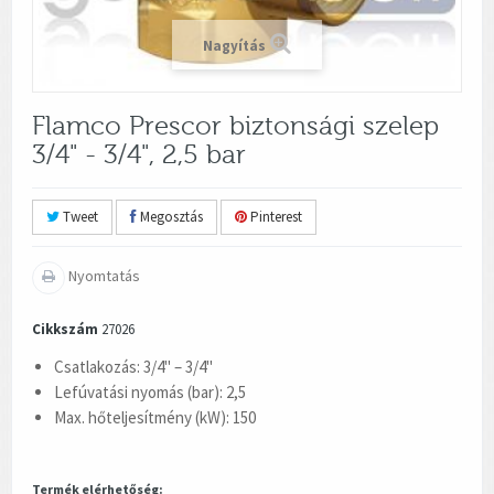
Nagyítás
Flamco Prescor biztonsági szelep
3/4" - 3/4", 2,5 bar
Tweet
Megosztás
Pinterest
Nyomtatás
Cikkszám
27026
Csatlakozás: 3/4" – 3/4"
Lefúvatási nyomás (bar): 2,5
Max. hőteljesítmény (kW): 150
Termék elérhetőség: