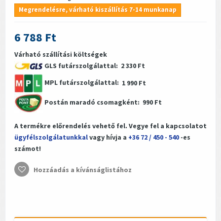
Megrendelésre, várható kiszállítás 7-14 munkanap
6 788 Ft
Várható szállítási költségek
GLS futárszolgálattal:
2 330 Ft
MPL futárszolgálattal:
1 990 Ft
Postán maradó csomagként:
990 Ft
A termékre előrendelés vehető fel. Vegye fel a kapcsolatot
ügyfélszolgálatunkkal
vagy hívja a
+36 72 / 450 - 540
-es
számot!
Hozzáadás a kívánságlistához