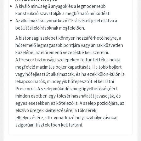
A kiváló minőségű anyagok és a legmodernebb
konstrukció szavatolják a megbízható működést.
Az alkalmazásra vonatkozó CE-átvételi jellel ellátva a
beállítási előírásoknak megfelelően.
A biztonsági szelepet könnyen hozzáférhető helyre, a
hőtermelő legmagasabb pontjára vagy annak közvetlen
közelébe, az előremenő vezetékbe kell szerelni.
A Prescor biztonsági szelepeken feltüntették a nekik
megfelelő maximális bojler kapacitását. Ha több bojlert
vagy hőfejlesztőt alkalmaztak, és ha ezek külön-külön is
lekapcsolhatók, mindegyik hőfejlesztőt el kell látni
Prescorral. A szelepműködés megfigyelhetőségéért
minden esetben egy tölcsér használatát javasolják, és
egyes esetekben ez kötelező is. A szelep pozíciójára, az
elszívó üregek kivitelezésére, a tölcsérek
elhelyezésére, stb. vonatkozó helyi szabályozásokat
szigorúan tiszteletben kell tartani.