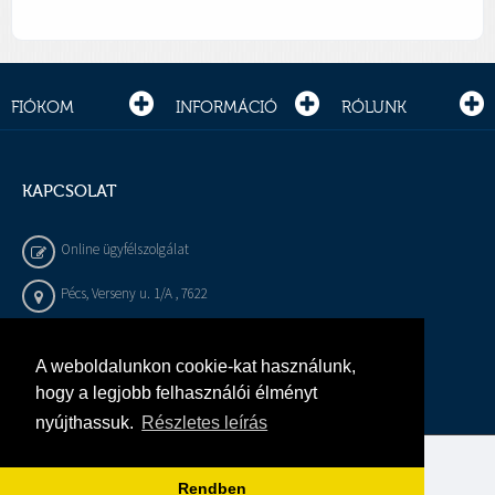
FIÓKOM
INFORMÁCIÓ
RÓLUNK
KAPCSOLAT
Online ügyfélszolgálat
Pécs, Verseny u. 1/A , 7622
+36 72 / 450 - 540
A weboldalunkon cookie-kat használunk,
info@gepeszbolt.hu
hogy a legjobb felhasználói élményt
nyújthassuk.
Részletes leírás
Árukereső, a hiteles vásárlási kalauz
Rendben
Murányi Épületgépészet Kft.
Minden jog fenntartva.