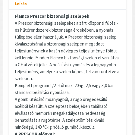
Leírás
Flamco Prescor biztonsági szelepek
A Prescor biztonsági szelepeket a zárt központi fűtési-
és hűtőrendszerek biztonsága érdekében, a nyomás
túllépése ellen használjuk. A Prescor biztonsági szelep
kiválasztásánál a biztonsági szelepen megadott
teljesítménynek a kazán névleges teljesítménye fölött
kell lennie. Minden Flamco biztonsági szelep el van látva
a CE átvételi jellel. A beállítási nyomás és a legnagyobb
teljesítmény, amelyre a szelep képes, fel van tüntetve a
szelepen.
Komplett program 1/2"-tól max. 20-ig, 2,5 vagy 3,0 bar
standard beállítási nyomással.
A gomb ütésálló műanyagból, a rugó öregedésálló
acélból készült. A szeleptest belsejében található
elválasztó membrán megakadályozza nedvesség
behatolását a rugótérbe. A szeleptömítés kiváló
minőségű, 140 °C-ig hőálló gumiból készült.
A PRESCOR előnyei: