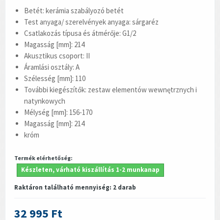
Betét: kerámia szabályozó betét
Test anyaga/ szerelvények anyaga: sárgaréz
Csatlakozás típusa és átmérője: G1/2
Magasság [mm]: 214
Akusztikus csoport: II
Áramlási osztály: A
Szélesség [mm]: 110
További kiegészítők: zestaw elementów wewnętrznych i
natynkowych
Mélység [mm]: 156-170
Magasság [mm]: 214
króm
Termék elérhetőség:
Készleten, várható kiszállítás 1-2 munkanap
Raktáron található mennyiség:
2
darab
32 995 Ft