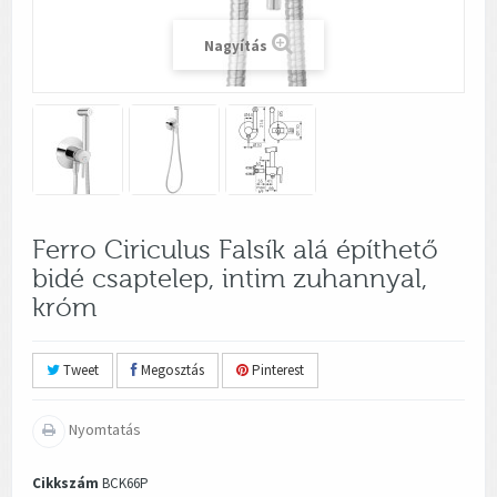
Nagyítás
Ferro Ciriculus Falsík alá építhető
bidé csaptelep, intim zuhannyal,
króm
Tweet
Megosztás
Pinterest
Nyomtatás
Cikkszám
BCK66P