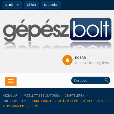
Menü
Cikkek
Kapcsolat
KOSÁR
A kosara jelenleg üres
Toggle
navigation
KEZDŐLAP
>
VÍZELLÁTÁS ÉS CSATORNA
>
CSAPTELEPEK
>
BIDÉ CSAPTELEP
>
FERRO CIRICULUS FALSÍK ALÁ ÉPÍTHETŐ BIDÉ CSAPTELEP,
INTIM ZUHANNYAL, KRÓM