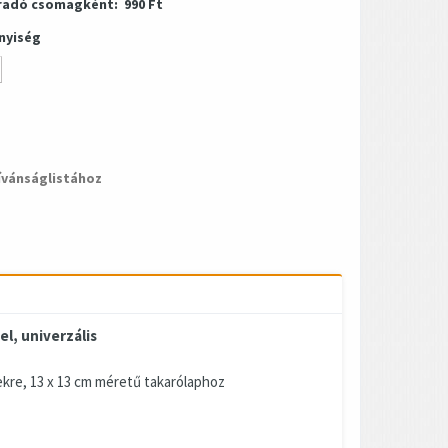
radó csomagként:
990 Ft
nyiség
ívánságlistához
l, univerzális
ekre, 13 x 13 cm méretű takarólaphoz