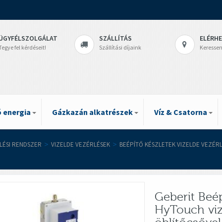
ÜGYFÉLSZOLGÁLAT
SZÁLLÍTÁS
ELÉRH
Tegye fel kérdéseit!
Szállítási díjaink
Keressen
 energia
Gázkazán alkatrészek
Víz & Csatorna
ELÉSI RENDSZER
>
VIZELDE VEZÉRLÉSEK
>
BEÉPÍTŐ KÉSZLETEK VIZELDE VEZÉR
Geberit Beé
HyTouch viz