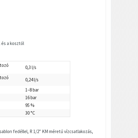
 és a kosztól
átozó
0,3 l/s
átozó
0,24 l/s
1–8 bar
16 bar
95 %
30 °C
blon fedéllel, R 1/2" KM méretű vízcsatlakozás,