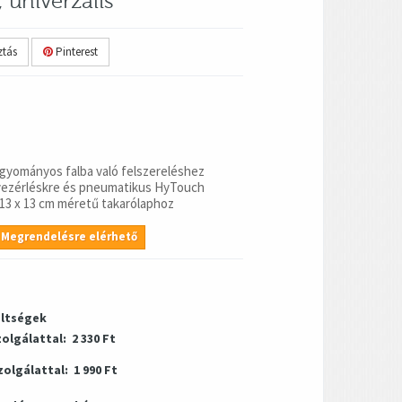
, univerzális
tás
Pinterest
l hagyományos falba való felszereléshez
e vezérléskre és pneumatikus HyTouch
 13 x 13 cm méretű takarólaphoz
Megrendelésre elérhető
öltségek
zolgálattal:
2 330 Ft
zolgálattal:
1 990 Ft