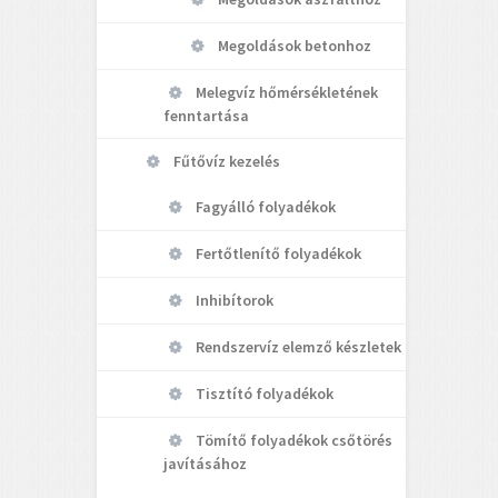
Megoldások betonhoz
Melegvíz hőmérsékletének
fenntartása
Fűtővíz kezelés
Fagyálló folyadékok
Fertőtlenítő folyadékok
Inhibítorok
Rendszervíz elemző készletek
Tisztító folyadékok
Tömítő folyadékok csőtörés
javításához