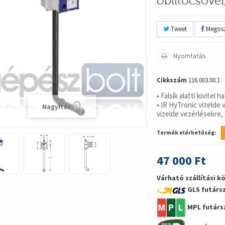
öblítőcsővel
Tweet
Megosz
Nyomtatás
Cikkszám
116.003.00.1
• Falsík alatti kivite
• IR HyTronic vizeld
Nagyítás
vizelde vezérlésekre,
Termék elérhetőség:
47 000 Ft
Várható szállítási k
GLS futárs
MPL futárs