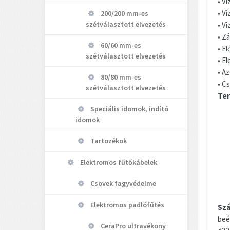
• Ví
• V
200/200 mm-es
szétválasztott elvezetés
• V
• Z
60/60 mm-es
• E
szétválasztott elvezetés
• E
• A
80/80 mm-es
• C
szétválasztott elvezetés
Ter
Speciális idomok, indító
idomok
Tartozékok
Elektromos fűtőkábelek
Csövek fagyvédelme
Elektromos padlófűtés
Szá
beé
CeraPro ultravékony