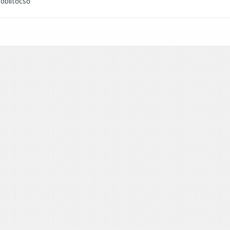
 öblítőcső