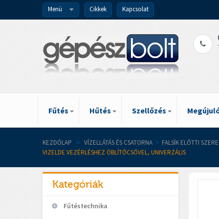
Menü
Cikkek
Kapcsolat
Fűtés
Hűtés
Szellőzés
Megújuló
KEZDŐLAP
>
VÍZELLÁTÁS ÉS CSATORNA
>
FALSÍK ELŐTTI SZER
VIZELDE VEZÉRLÉSHEZ ÖBLÍTŐCSŐVEL, UNIVERZÁLIS
Kategóriák
Fűtéstechnika