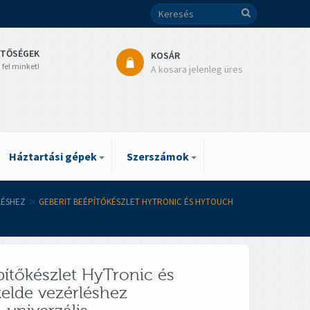
ETŐSÉGEK
KOSÁR
 fel minket!
A kosara jelenleg üres
Háztartási gépek
Szerszámok
LÉSHEZ
>
GEBERIT BEÉPÍTŐKÉSZLET HYTRONIC ÉS HYTOUCH
pítőkészlet HyTronic és
elde vezérléshez