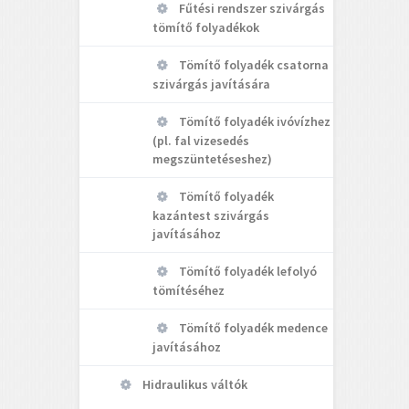
Fűtési rendszer szivárgás
tömítő folyadékok
Tömítő folyadék csatorna
szivárgás javítására
Tömítő folyadék ivóvízhez
(pl. fal vizesedés
megszüntetéseshez)
Tömítő folyadék
kazántest szivárgás
javításához
Tömítő folyadék lefolyó
tömítéséhez
Tömítő folyadék medence
javításához
Hidraulikus váltók