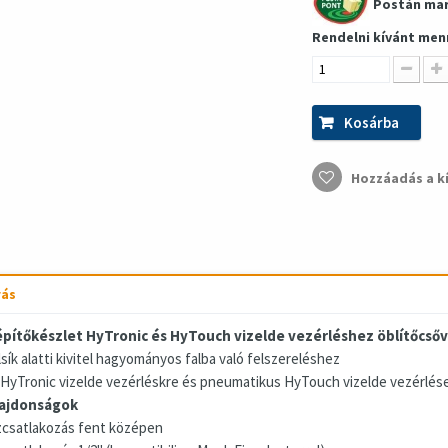
Postán ma
Rendelni kívánt men
Kosárba
Hozzáadás a k
rás
pítőkészlet HyTronic és HyTouch vizelde vezérléshez öblítőcsőve
lsík alatti kivitel hagyományos falba való felszereléshez
R HyTronic vizelde vezérléskre és pneumatikus HyTouch vizelde vezérlés
ajdonságok
ízcsatlakozás fent középen