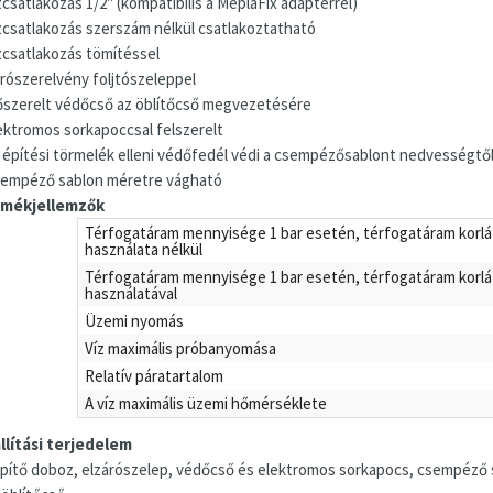
zcsatlakozás 1/2" (kompatibilis a MeplaFix adapterrel)
ízcsatlakozás szerszám nélkül csatlakoztatható
ízcsatlakozás tömítéssel
árószerelvény foljtószeleppel
lőszerelt védőcső az öblítőcső megvezetésére
lektromos sorkapoccsal felszerelt
z építési törmelék elleni védőfedél védi a csempézősablont nedvességtől
sempéző sablon méretre vágható
mékjellemzők
Térfogatáram mennyisége 1 bar esetén, térfogatáram korl
használata nélkül
Térfogatáram mennyisége 1 bar esetén, térfogatáram korl
használatával
Üzemi nyomás
Víz maximális próbanyomása
Relatív páratartalom
A víz maximális üzemi hőmérséklete
llítási terjedelem
pítő doboz, elzárószelep, védőcső és elektromos sorkapocs, csempéző sa