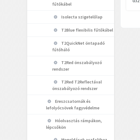
d32
fűtőkábel
Isolecta szigetelőlap
T2Blue flexibilis fűtőkábel
T2QuickNet öntapadó
fűtőháló
T2Red önszabályozó
rendszer
T2Red T2Reflectával
önszabályozó rendszer
Ereszcsatornák és
lefolyócsövek fagyvédelme
Hóolvasztás rámpákon,
lépcsőkön
Megoldások aszfalthoz