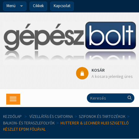
Menü
Cikkek
Kapcsolat
KOSÁR
A kosara jelenleg üres
Toggle
navigation
KEZDŐLAP
>
VÍZELLÁTÁS ÉS CSATORNA
>
SZIFONOK ÉS TARTOZÉKOK
>
BALKON- ÉS TERASZLEFOLYÓK
>
HUTTERER & LECHNER HL83 SZIGETELŐ
KÉSZLET EPDM FÓLIÁVAL