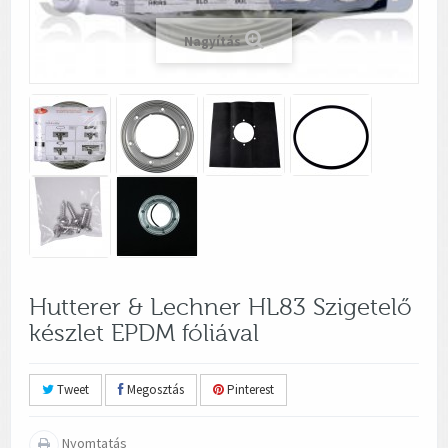
Nagyítás
Hutterer & Lechner HL83 Szigetelő
készlet EPDM fóliával
Tweet
Megosztás
Pinterest
Nyomtatás