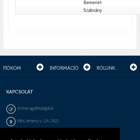
Bemenet
Szabvány
FIÓKOM
INFORMÁCIÓ
RÓLUNK
KAPCSOLAT
Online ügyfélszolgálat
Pécs, Verseny u. 1/A , 7622
+36 72 / 450 - 540