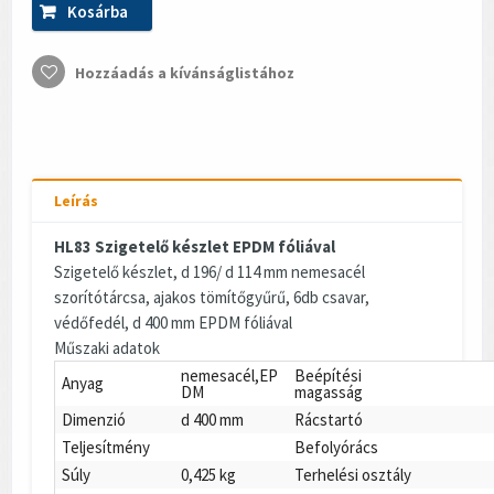
Kosárba
Hozzáadás a kívánságlistához
Leírás
HL83 Szigetelő készlet EPDM fóliával
Szigetelő készlet, d 196/ d 114 mm nemesacél
szorítótárcsa, ajakos tömítőgyűrű, 6db csavar,
védőfedél, d 400 mm EPDM fóliával
Műszaki adatok
nemesacél,EP
Beépítési
Anyag
DM
magasság
Dimenzió
d 400 mm
Rácstartó
Teljesítmény
Befolyórács
Súly
0,425 kg
Terhelési osztály