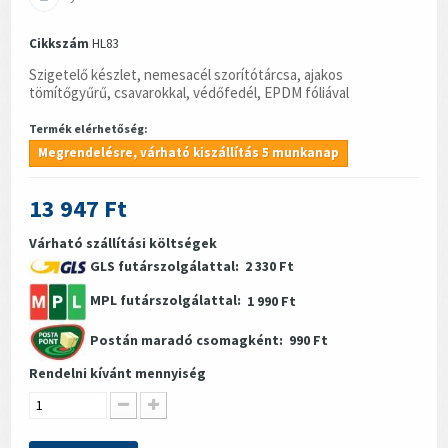
Cikkszám
HL83
Szigetelő készlet, nemesacél szorítótárcsa, ajakos
tömítőgyűrű, csavarokkal, védőfedél, EPDM fóliával
Termék elérhetőség:
Megrendelésre, várható kiszállítás 5 munkanap
13 947 Ft
Várható szállítási költségek
GLS futárszolgálattal:
2 330 Ft
MPL futárszolgálattal:
1 990 Ft
Postán maradó csomagként:
990 Ft
Rendelni kívánt mennyiség