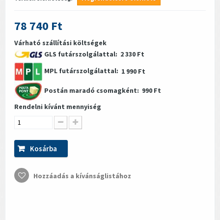
78 740 Ft
Várható szállítási költségek
GLS futárszolgálattal:
2 330 Ft
MPL futárszolgálattal:
1 990 Ft
Postán maradó csomagként:
990 Ft
Rendelni kívánt mennyiség
Kosárba
Hozzáadás a kívánságlistához