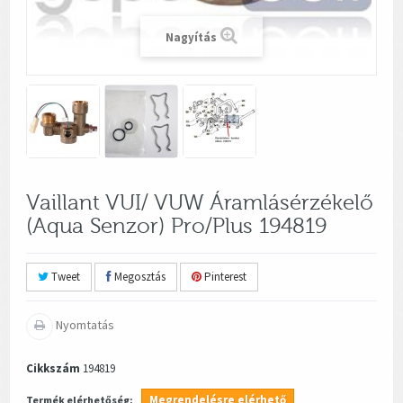
Nagyítás
Vaillant VUI/ VUW Áramlásérzékelő
(Aqua Senzor) Pro/Plus 194819
Tweet
Megosztás
Pinterest
Nyomtatás
Cikkszám
194819
Megrendelésre elérhető
Termék elérhetőség: