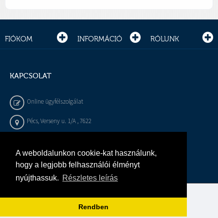
FIÓKOM
INFORMÁCIÓ
RÓLUNK
KAPCSOLAT
Online ügyfélszolgálat
Pécs, Verseny u. 1/A , 7622
+36 72 / 450 - 540
A weboldalunkon cookie-kat használunk,
info@gepeszbolt.hu
hogy a legjobb felhasználói élményt
nyújthassuk.
Részletes leírás
Árukereső, a hiteles vásárlási kalauz
Rendben
Murányi Épületgépészet Kft.
Minden jog fenntartva.