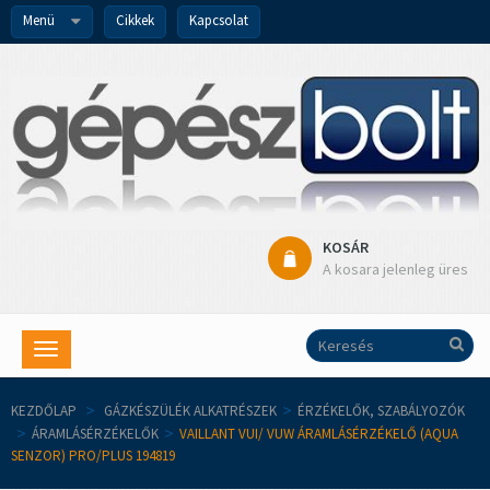
Menü
Cikkek
Kapcsolat
KOSÁR
A kosara jelenleg üres
Toggle
navigation
KEZDŐLAP
>
GÁZKÉSZÜLÉK ALKATRÉSZEK
>
ÉRZÉKELŐK, SZABÁLYOZÓK
>
ÁRAMLÁSÉRZÉKELŐK
>
VAILLANT VUI/ VUW ÁRAMLÁSÉRZÉKELŐ (AQUA
SENZOR) PRO/PLUS 194819