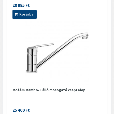
20 995 Ft
Kosárba
Mofém Mambo-5 álló mosogató csaptelep
25 400 Ft