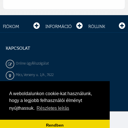
FIÓKOM
INFORMÁCIÓ
RÓLUNK
KAPCSOLAT
Online ügyfélszolgálat
Pécs, Verseny u. 1/A , 7622
+36 72 / 450 - 540
A weboldalunkon cookie-kat használunk,
info@gepeszbolt.hu
hogy a legjobb felhasználói élményt
nyújthassuk.
Részletes leírás
Árukereső, a hiteles vásárlási kalauz
Rendben
Murányi Épületgépészet Kft.
Minden jog fenntartva.