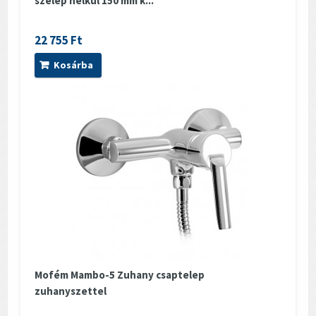
szelep nélkül 150 mm k...
22 755 Ft
Kosárba
Mofém Mambo-5 Zuhany csaptelep
zuhanyszettel