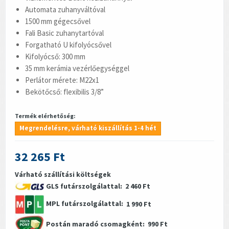
Automata zuhanyváltóval
1500 mm gégecsővel
Fali Basic zuhanytartóval
Forgatható U kifolyócsővel
Kifolyócső: 300 mm
35 mm kerámia vezérlőegységgel
Perlátor mérete: M22x1
Bekötőcső: flexibilis 3/8”
Termék elérhetőség:
Megrendelésre, várható kiszállítás 1-4 hét
32 265 Ft
Várható szállítási költségek
GLS futárszolgálattal:
2 460 Ft
MPL futárszolgálattal:
1 990 Ft
Postán maradó csomagként:
990 Ft