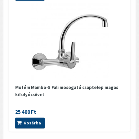
Mofém Mambo-5 Fali mosogató csaptelep magas
kifolyócsővel
25 400 Ft
Kosárba