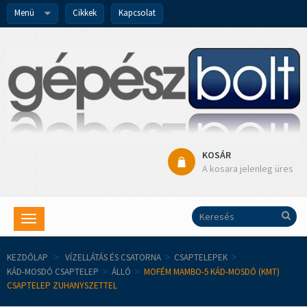
Menü
Cikkek
Kapcsolat
KOSÁR
A kosara jelenleg üres
Toggle
navigation
KEZDŐLAP
>
VÍZELLÁTÁS ÉS CSATORNA
>
CSAPTELEPEK
>
KÁD-MOSDÓ CSAPTELEP
>
ÁLLÓ
>
MOFÉM MAMBO-5 KÁD-MOSDÓ (KMT)
CSAPTELEP ZUHANYSZETTEL