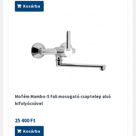
Kosárba
Mofém Mambo-5 Fali mosogató csaptelep alsó
kifolyócsővel
25 400 Ft
Kosárba