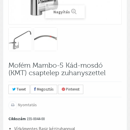
Nagyítás
Mofém Mambo-5 Kád-mosdó
(KMT) csaptelep zuhanyszettel
Tweet
Megosztás
Pinterest
Nyomtatás
Cikkszám
155-0044-00
Vízkőmentes Basic kézizuhannyal