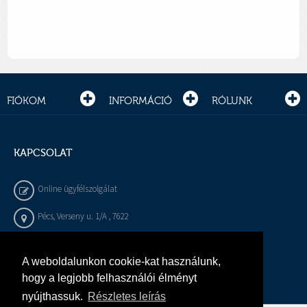
FIÓKOM
INFORMÁCIÓ
RÓLUNK
KAPCSOLAT
Online ügyfélszolgálat
Pécs, Verseny u. 1/A , 7622
+36 72 / 450 - 540
A weboldalunkon cookie-kat használunk,
info@gepeszbolt.hu
hogy a legjobb felhasználói élményt
nyújthassuk.
Részletes leírás