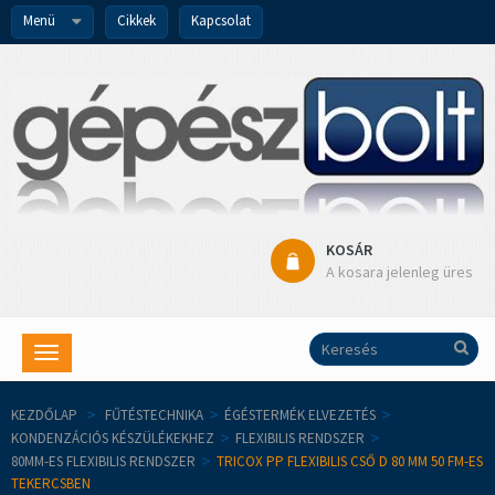
Menü
Cikkek
Kapcsolat
KOSÁR
A kosara jelenleg üres
Toggle
navigation
KEZDŐLAP
>
FŰTÉSTECHNIKA
>
ÉGÉSTERMÉK ELVEZETÉS
>
KONDENZÁCIÓS KÉSZÜLÉKEKHEZ
>
FLEXIBILIS RENDSZER
>
80MM-ES FLEXIBILIS RENDSZER
>
TRICOX PP FLEXIBILIS CSŐ D 80 MM 50 FM-ES
TEKERCSBEN