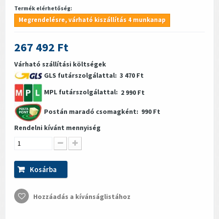
Termék elérhetőség:
Megrendelésre, várható kiszállítás 4 munkanap
267 492 Ft
Várható szállítási költségek
GLS futárszolgálattal:
3 470 Ft
MPL futárszolgálattal:
2 990 Ft
Postán maradó csomagként:
990 Ft
Rendelni kívánt mennyiség
Kosárba
Hozzáadás a kívánságlistához