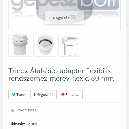
Nagyítás
Tricox Átalakító adapter flexibilis
rendszerhez merev-flex d 80 mm
Tweet
Megosztás
Pinterest
Nyomtatás
Cikkszám
FA20MF