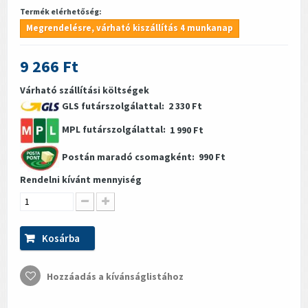
Termék elérhetőség:
Megrendelésre, várható kiszállítás 4 munkanap
9 266 Ft
Várható szállítási költségek
GLS futárszolgálattal:
2 330 Ft
MPL futárszolgálattal:
1 990 Ft
Postán maradó csomagként:
990 Ft
Rendelni kívánt mennyiség
Kosárba
Hozzáadás a kívánságlistához