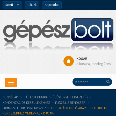
Menü
Cikkek
Kapcsolat
KOSÁR
A kosara jelenleg üres
Toggle
navigation
KEZDŐLAP
>
FŰTÉSTECHNIKA
>
ÉGÉSTERMÉK ELVEZETÉS
>
KONDENZÁCIÓS KÉSZÜLÉKEKHEZ
>
FLEXIBILIS RENDSZER
>
80MM-ES FLEXIBILIS RENDSZER
>
TRICOX ÁTALAKÍTÓ ADAPTER FLEXIBILIS
RENDSZERHEZ MEREV-FLEX D 80 MM