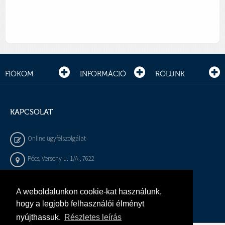
FIÓKOM
INFORMÁCIÓ
RÓLUNK
KAPCSOLAT
Online ügyfélszolgálat
Pécs, Verseny u. 1/A , 7622
+36 72 / 450 - 540
A weboldalunkon cookie-kat használunk,
info@gepeszbolt.hu
hogy a legjobb felhasználói élményt
nyújthassuk.
Részletes leírás