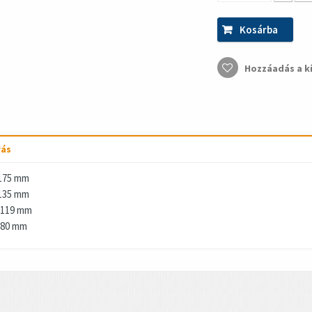
Kosárba
Hozzáadás a k
rás
175 mm
135 mm
 119 mm
 80 mm