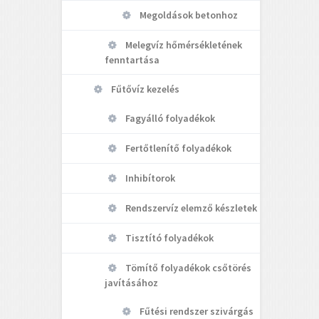
Megoldások betonhoz
Melegvíz hőmérsékletének
fenntartása
Fűtővíz kezelés
Fagyálló folyadékok
Fertőtlenítő folyadékok
Inhibítorok
Rendszervíz elemző készletek
Tisztító folyadékok
Tömítő folyadékok csőtörés
javításához
Fűtési rendszer szivárgás