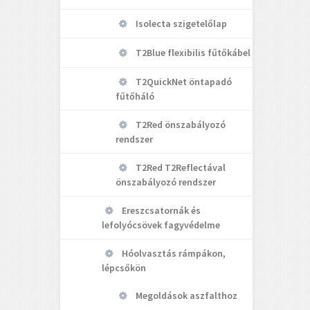
Isolecta szigetelőlap
T2Blue flexibilis fűtőkábel
T2QuickNet öntapadó
fűtőháló
T2Red önszabályozó
rendszer
T2Red T2Reflectával
önszabályozó rendszer
Ereszcsatornák és
lefolyócsövek fagyvédelme
Hóolvasztás rámpákon,
lépcsőkön
Megoldások aszfalthoz