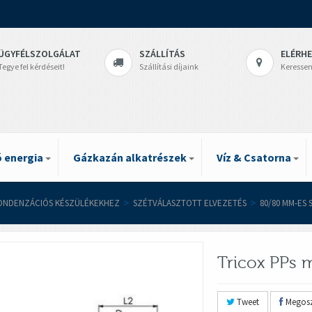
ÜGYFÉLSZOLGÁLAT
SZÁLLÍTÁS
ELÉRH
Tegye fel kérdéseit!
Szállítási díjaink
Keressen
 energia
Gázkazán alkatrészek
Víz & Csatorna
ONDENZÁCIÓS KÉSZÜLÉKEKHEZ
>
SZÉTVÁLASZTOTT ELVEZETÉS
>
80/80 MM-ES
Tricox PPs
Tweet
Megosz