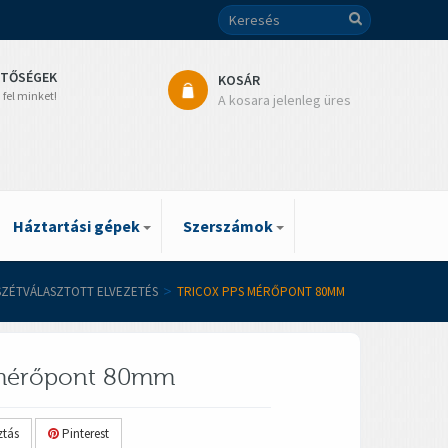
ETŐSÉGEK
KOSÁR
 fel minket!
A kosara jelenleg üres
Háztartási gépek
Szerszámok
 SZÉTVÁLASZTOTT ELVEZETÉS
>
TRICOX PPS MÉRŐPONT 80MM
 mérőpont 80mm
tás
Pinterest