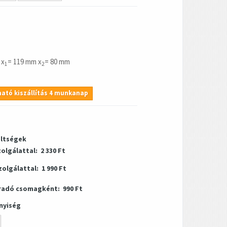
 x
= 119 mm x
= 80 mm
1
2
ató kiszállítás 4 munkanap
öltségek
zolgálattal:
2 330 Ft
zolgálattal:
1 990 Ft
radó csomagként:
990 Ft
nyiség