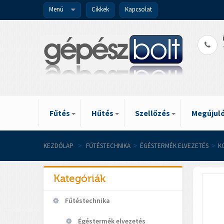
Menü
Cikkek
Kapcsolat
Fűtés
Hűtés
Szellőzés
Megújuló
KEZDŐLAP
>
FŰTÉSTECHNIKA
>
ÉGÉSTERMÉK ELVEZETÉS
>
K
Kategóriák
Fűtéstechnika
Égéstermék elvezetés