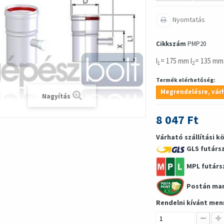
Nyomtatás
Cikkszám
PMP20
l
= 175 mm l
= 135 mm
1
2
Termék elérhetőség:
Megrendelésre, várh
Nagyítás
8 047 Ft
Várható szállítási k
GLS futárs
MPL futárs
Postán ma
Rendelni kívánt men