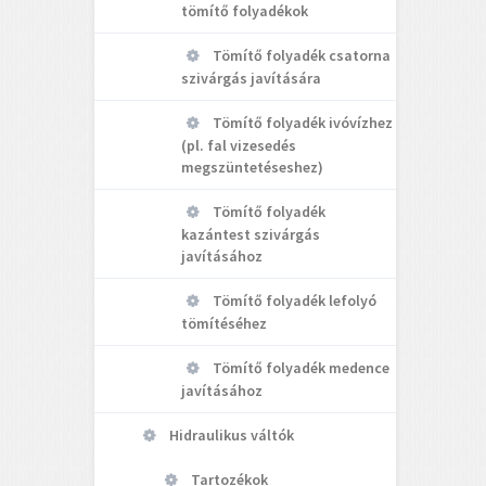
tömítő folyadékok
Tömítő folyadék csatorna
szivárgás javítására
Tömítő folyadék ivóvízhez
(pl. fal vizesedés
megszüntetéseshez)
Tömítő folyadék
kazántest szivárgás
javításához
Tömítő folyadék lefolyó
tömítéséhez
Tömítő folyadék medence
javításához
Hidraulikus váltók
Tartozékok