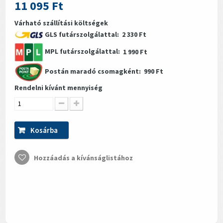
11 095 Ft
Várható szállítási költségek
GLS futárszolgálattal:
2 330 Ft
MPL futárszolgálattal:
1 990 Ft
Postán maradó csomagként:
990 Ft
Rendelni kívánt mennyiség
Kosárba
Hozzáadás a kívánságlistához