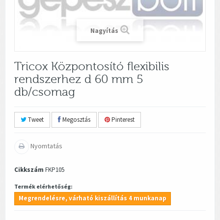
Nagyítás
Tricox Központosító flexibilis
rendszerhez d 60 mm 5
db/csomag
Tweet
Megosztás
Pinterest
Nyomtatás
Cikkszám
FKP105
Termék elérhetőség:
Megrendelésre, várható kiszállítás 4 munkanap