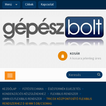
Menü
Cikkek
Kapcsolat
KOSÁR
A kosara jelenleg üres
Toggle
navigation
KEZDŐLAP
>
FŰTÉSTECHNIKA
>
ÉGÉSTERMÉK ELVEZETÉS
>
KONDENZÁCIÓS KÉSZÜLÉKEKHEZ
>
FLEXIBILIS RENDSZER
>
60MM-ES FLEXIBILIS RENDSZER
>
TRICOX KÖZPONTOSÍTÓ FLEXIBILIS
RENDSZERHEZ D 60 MM 5 DB/CSOMAG