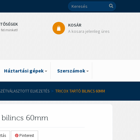
ETŐSÉGEK
KOSÁR
 fel minket!
A kosara jelenleg üres
Háztartási gépek
Szerszámok
 SZÉTVÁLASZTOTT ELVEZETÉS
>
TRICOX TARTÓ BILINCS 60MM
ó bilincs 60mm
tás
Pinterest