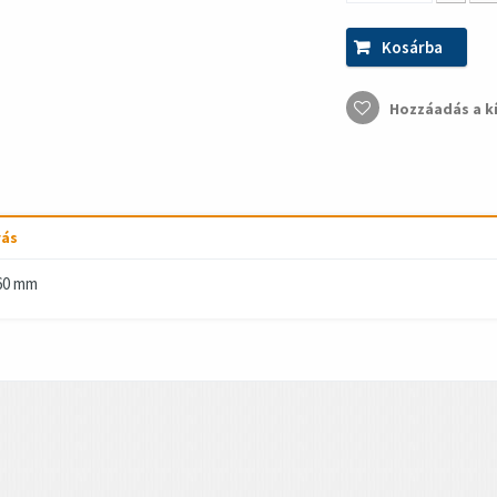
Kosárba
Hozzáadás a k
rás
60 mm