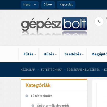
Menü
Cikkek
Kapcsolat
Fűtés
Hűtés
Szellőzés
Megújuló
KEZDŐLAP
>
FŰTÉSTECHNIKA
>
ÉGÉSTERMÉK ELVEZETÉS
>
K
Kategóriák
Fűtéstechnika
Égéstermék elvezetés