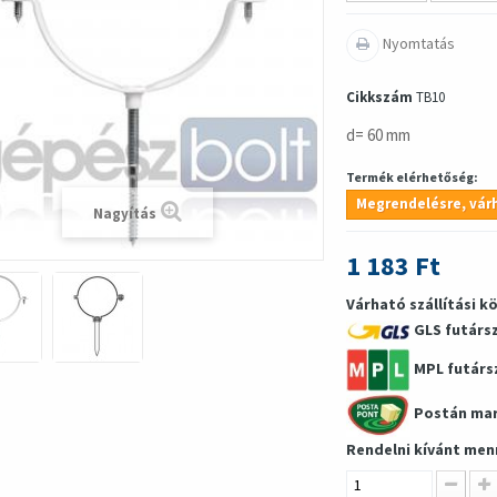
Nyomtatás
Cikkszám
TB10
d= 60 mm
Termék elérhetőség:
Megrendelésre, várh
Nagyítás
1 183 Ft
Várható szállítási k
GLS futárs
MPL futárs
Postán ma
Rendelni kívánt men