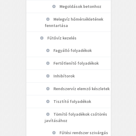
Megoldások betonhoz
Melegvíz hőmérsékletének
fenntartása
Fűtővíz kezelés
Fagyálló folyadékok
Fertőtlenítő folyadékok
Inhibítorok
Rendszervíz elemző készletek
Tisztító folyadékok
Tömítő folyadékok csőtörés
javításához
Fűtési rendszer szivárgás