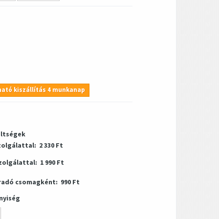
ató kiszállítás 4 munkanap
öltségek
zolgálattal:
2 330 Ft
zolgálattal:
1 990 Ft
radó csomagként:
990 Ft
nyiség