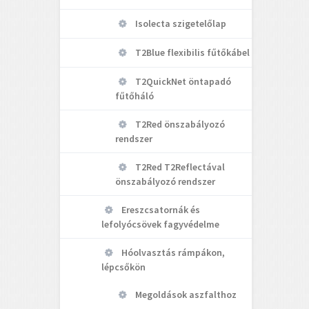
Isolecta szigetelőlap
T2Blue flexibilis fűtőkábel
T2QuickNet öntapadó
fűtőháló
T2Red önszabályozó
rendszer
T2Red T2Reflectával
önszabályozó rendszer
Ereszcsatornák és
lefolyócsövek fagyvédelme
Hóolvasztás rámpákon,
lépcsőkön
Megoldások aszfalthoz