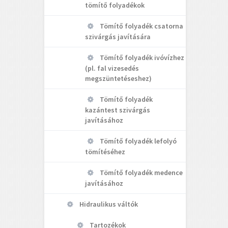
tömítő folyadékok
Tömítő folyadék csatorna
szivárgás javítására
Tömítő folyadék ivóvízhez
(pl. fal vizesedés
megszüntetéseshez)
Tömítő folyadék
kazántest szivárgás
javításához
Tömítő folyadék lefolyó
tömítéséhez
Tömítő folyadék medence
javításához
Hidraulikus váltók
Tartozékok