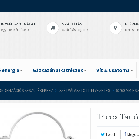
ÜGYFÉLSZOLGÁLAT
SZÁLLÍTÁS
ELÉRH
Tegye fel kérdéseit!
Szállítási díjaink
Keressen
 energia
Gázkazán alkatrészek
Víz & Csatorna
ONDENZÁCIÓS KÉSZÜLÉKEKHEZ
>
SZÉTVÁLASZTOTT ELVEZETÉS
>
60/60 MM-ES
Tricox Tart
Tweet
Megosz