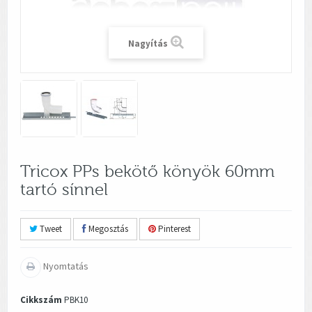
Nagyítás
Tricox PPs bekötő könyök 60mm
tartó sínnel
Tweet
Megosztás
Pinterest
Nyomtatás
Cikkszám
PBK10