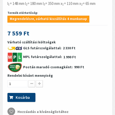
l
= 148 mm l
= 180 mm l
= 350 mm x
= 110 mm x
= 65 mm
1
2
3
1
2
Termék elérhetőség:
Megrendelésre, várható kiszállítás 4 munkanap
7 559 Ft
Várható szállítási költségek
GLS futárszolgálattal:
2 330 Ft
MPL futárszolgálattal:
1 990 Ft
Postán maradó csomagként:
990 Ft
Rendelni kívánt mennyiség
Kosárba
Hozzáadás a kívánságlistához