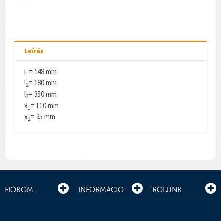
Leírás
l
= 148 mm
1
l
= 180 mm
2
l
= 350 mm
3
x
= 110 mm
1
x
= 65 mm
2
FIÓKOM
INFORMÁCIÓ
RÓLUNK