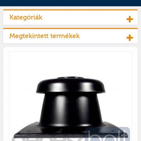
Kategóriák
Megtekintett termékek