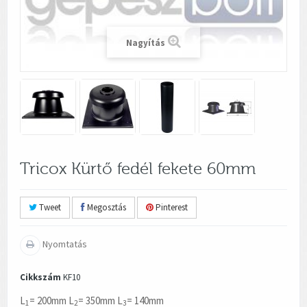
Nagyítás
Tricox Kürtő fedél fekete 60mm
Tweet
Megosztás
Pinterest
Nyomtatás
Cikkszám
KF10
L
= 200mm L
= 350mm L
= 140mm
1
2
3