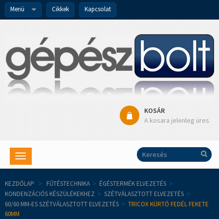
Menü
Cikkek
Kapcsolat
KOSÁR
A kosara jelenleg üres
Toggle
navigation
KEZDŐLAP
>
FŰTÉSTECHNIKA
>
ÉGÉSTERMÉK ELVEZETÉS
>
KONDENZÁCIÓS KÉSZÜLÉKEKHEZ
>
SZÉTVÁLASZTOTT ELVEZETÉS
>
60/60 MM-ES SZÉTVÁLASZTOTT ELVEZETÉS
>
TRICOX KÜRTŐ FEDÉL FEKETE
60MM