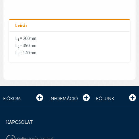
Leírás
L
= 200mm
1
L
= 350mm
2
L
= 140mm
3
FIÓKOM
INFORMÁCIÓ
RÓLUNK
KAPCSOLAT
Online ügyfélszolgálat