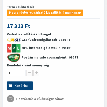
Termék elérhetőség:
Megrendelésre, várható kiszállítás 4 munkanap
17 313 Ft
Várható szállítási költségek
GLS futárszolgálattal:
2 330 Ft
MPL futárszolgálattal:
1 990 Ft
Postán maradó csomagként:
990 Ft
Rendelni kívánt mennyiség
Kosárba
Hozzáadás a kívánságlistához