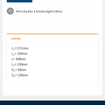
Hozzáadás a kívánságlistához
Leírás
L
=1151mm
1
L
= 243mm
2
x= 608mm
L
= 190mm
3
D
= 60mm
1
D
= 100mm
2