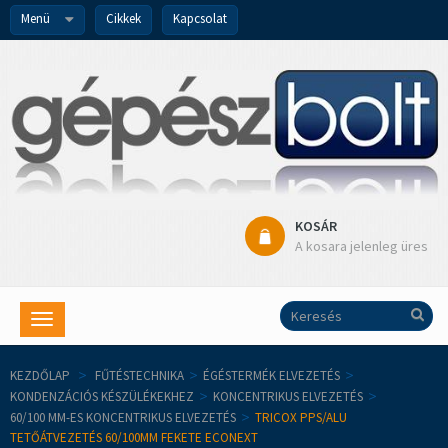
Menü
Cikkek
Kapcsolat
KOSÁR
A kosara jelenleg üres
Toggle
navigation
KEZDŐLAP
>
FŰTÉSTECHNIKA
>
ÉGÉSTERMÉK ELVEZETÉS
>
KONDENZÁCIÓS KÉSZÜLÉKEKHEZ
>
KONCENTRIKUS ELVEZETÉS
>
60/100 MM-ES KONCENTRIKUS ELVEZETÉS
>
TRICOX PPS/ALU
TETŐÁTVEZETÉS 60/100MM FEKETE ECONEXT