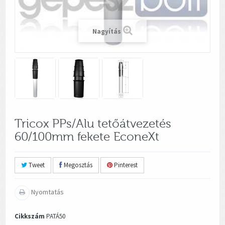
Nagyítás
Tricox PPs/Alu tetőátvezetés
60/100mm fekete EconeXt
Tweet
Megosztás
Pinterest
Nyomtatás
Cikkszám
PATÁ50