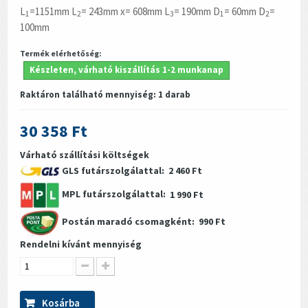
L
=1151mm L
= 243mm x= 608mm L
= 190mm D
= 60mm D
=
1
2
3
1
2
100mm
Termék elérhetőség:
Készleten, várható kiszállítás 1-2 munkanap
Raktáron található mennyiség:
1
darab
30 358 Ft
Várható szállítási költségek
GLS futárszolgálattal:
2 460 Ft
MPL futárszolgálattal:
1 990 Ft
Postán maradó csomagként:
990 Ft
Rendelni kívánt mennyiség
Kosárba