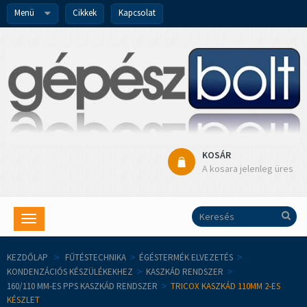
Menü
Cikkek
Kapcsolat
KOSÁR
A kosara jelenleg üres
Toggle
navigation
KEZDŐLAP
>
FŰTÉSTECHNIKA
>
ÉGÉSTERMÉK ELVEZETÉS
>
KONDENZÁCIÓS KÉSZÜLÉKEKHEZ
>
KASZKÁD RENDSZER
>
160/110 MM-ES PPS KASZKÁD RENDSZER
>
TRICOX KASZKÁD 110MM 2-ES
KÉSZLET