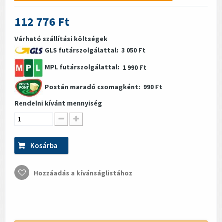
112 776 Ft
Várható szállítási költségek
GLS futárszolgálattal:
3 050 Ft
MPL futárszolgálattal:
1 990 Ft
Postán maradó csomagként:
990 Ft
Rendelni kívánt mennyiség
Kosárba
Hozzáadás a kívánságlistához