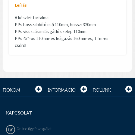
Leírás
A készlet tartalma:
PPs hosszabbító cső 110mm, hossz: 320mm
PPs visszaáramlás gátló szelep 110mm
PPs 45°-os 110mm-es leágazás 160mm-es, 1 fm-es
csőről
FIÓKOM
INFORMÁCIÓ
RÓLUNK
KAPCSOLAT
Online ügyfélszolgálat