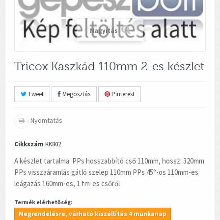
Nagyítás
Tricox Kaszkád 110mm 2-es készlet
Tweet
Megosztás
Pinterest
Nyomtatás
Cikkszám
KK802
A készlet tartalma: PPs hosszabbító cső 110mm, hossz: 320mm
PPs visszaáramlás gátló szelep 110mm PPs 45°-os 110mm-es
leágazás 160mm-es, 1 fm-es csőről
Termék elérhetőség:
Megrendelésre, várható kiszállítás 4 munkanap