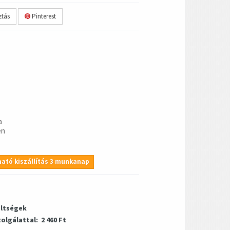
tás
Pinterest
a
en
ató kiszállítás 3 munkanap
öltségek
zolgálattal:
2 460 Ft