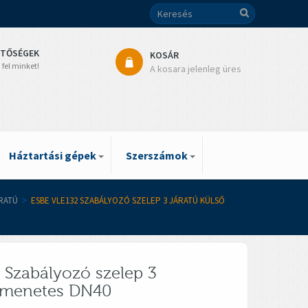
ETŐSÉGEK
KOSÁR
 fel minket!
A kosara jelenleg üres
Háztartási gépek
Szerszámok
ÁRATÚ
>
ESBE VLE132 SZABÁLYOZÓ SZELEP 3 JÁRATÚ KÜLSŐ
 Szabályozó szelep 3
ő menetes DN40