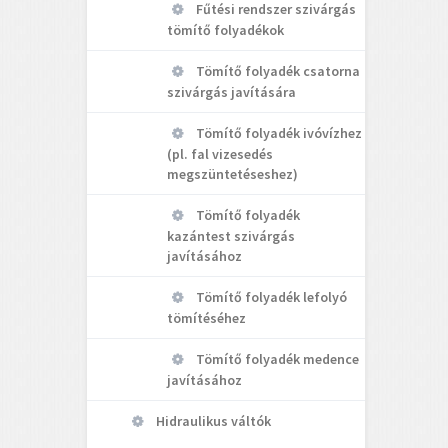
Fűtési rendszer szivárgás
tömítő folyadékok
Tömítő folyadék csatorna
szivárgás javítására
Tömítő folyadék ivóvízhez
(pl. fal vizesedés
megszüntetéseshez)
Tömítő folyadék
kazántest szivárgás
javításához
Tömítő folyadék lefolyó
tömítéséhez
Tömítő folyadék medence
javításához
Hidraulikus váltók