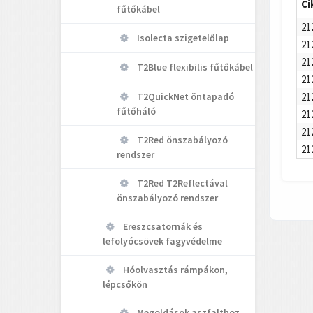
Ci
fűtőkábel
21
Isolecta szigetelőlap
21
21
T2Blue flexibilis fűtőkábel
21
21
T2QuickNet öntapadó
fűtőháló
21
21
T2Red önszabályozó
21
rendszer
T2Red T2Reflectával
önszabályozó rendszer
Ereszcsatornák és
lefolyócsövek fagyvédelme
Hóolvasztás rámpákon,
lépcsőkön
Megoldások aszfalthoz