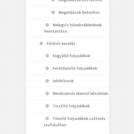
Megoldások betonhoz
Melegvíz hőmérsékletének
fenntartása
Fűtővíz kezelés
Fagyálló folyadékok
Fertőtlenítő folyadékok
Inhibítorok
Rendszervíz elemző készletek
Tisztító folyadékok
Tömítő folyadékok csőtörés
javításához