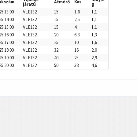
kkszám
Átmérő
Kvs
járatú
g
25 13 00
VLE132
15
1,6
1,1
25 14 00
VLE132
15
2,5
1,1
25 15 00
VLE132
15
4
1,1
25 16 00
VLE132
20
6,3
1,3
25 17 00
VLE132
25
10
1,6
25 18 00
VLE132
32
16
2,0
25 19 00
VLE132
40
25
2,9
25 20 00
VLE132
50
38
4,6