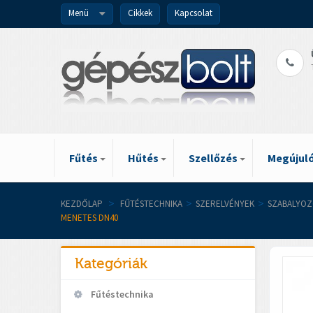
Menü
Cikkek
Kapcsolat
Fűtés
Hűtés
Szellőzés
Megújuló
KEZDŐLAP
>
FŰTÉSTECHNIKA
>
SZERELVÉNYEK
>
SZABALYOZ
MENETES DN40
Kategóriák
Fűtéstechnika