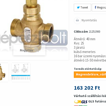
Tweet
Megosz
Nyomtatás
Cikkszám
21251900
Átmérő: 40 mm
Kvs: 25
3 járatú
Nagyítás
külső menetes
16 bar üzemi nyomásr
átmérő 15-50 méretb
Termék elérhetőség:
Megrendelésre, várh
163 202 Ft
Várható szállítási k
GLS futárs