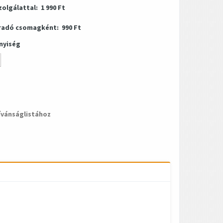
zolgálattal:
1 990 Ft
radó csomagként:
990 Ft
nyiség
ívánságlistához