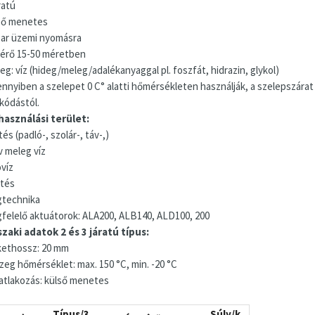
ratú
ső menetes
bar üzemi nyomásra
érő 15-50 méretben
g: víz (hideg/meleg/adalékanyaggal pl. foszfát, hidrazin, glykol)
nnyiben a szelepet 0 C° alatti hőmérsékleten használják, a szelepszárat 
akódástól.
használási terület:
tés (padló-, szolár-, táv-,)
v meleg víz
óvíz
űtés
égtechnika
felelő aktuátorok: ALA200, ALB140, ALD100, 200
zaki adatok 2 és 3 járatú típus:
ökethossz: 20 mm
özeg hőmérséklet: max. 150 °C, min. -20 °C
satlakozás: külső menetes
Típus/3
Súly/k