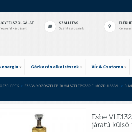
ÜGYFÉLSZOLGÁLAT
SZÁLLÍTÁS
ELÉRH
Tegye fel kérdéseit!
Szállítási díjaink
Keressen
 energia
Gázkazán alkatrészek
Víz & Csatorna
ÓSZELEPEK
>
SZABÁLYOZÓSZELEP 20 MM SZELEPSZÁR ELMOZDULÁSSAL
>
3 J
Esbe VLE132
járatú küls