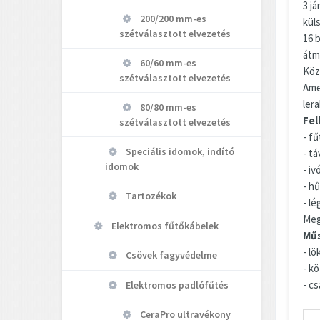
3 já
200/200 mm-es
kül
szétválasztott elvezetés
16 
átm
60/60 mm-es
Köze
szétválasztott elvezetés
Ame
ler
80/80 mm-es
Fel
szétválasztott elvezetés
- fű
Speciális idomok, indító
- tá
idomok
- iv
- h
Tartozékok
- l
Meg
Elektromos fűtőkábelek
Műs
- l
Csövek fagyvédelme
- k
- c
Elektromos padlófűtés
CeraPro ultravékony