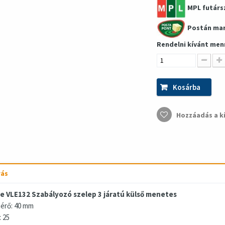
MPL futárs
Postán ma
Rendelni kívánt men
Kosárba
Hozzáadás a k
rás
e VLE132 Szabályozó szelep 3 járatú külső menetes
érő: 40 mm
: 25