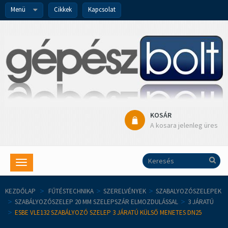
Menü
Cikkek
Kapcsolat
KOSÁR
A kosara jelenleg üres
Toggle
navigation
KEZDŐLAP
>
FŰTÉSTECHNIKA
>
SZERELVÉNYEK
>
SZABALYOZÓSZELEPEK
>
SZABÁLYOZÓSZELEP 20 MM SZELEPSZÁR ELMOZDULÁSSAL
>
3 JÁRATÚ
>
ESBE VLE132 SZABÁLYOZÓ SZELEP 3 JÁRATÚ KÜLSŐ MENETES DN25