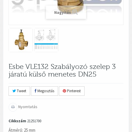
Nagyítás
Esbe VLE132 Szabályozó szelep 3
járatú külső menetes DN25
Tweet
Megosztás
Pinterest
Nyomtatás
Cikkszám
21251700
Átmérő: 25 mm