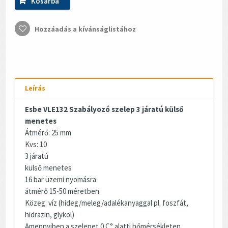
Kosárba
Hozzáadás a kívánságlistához
Leírás
Esbe VLE132 Szabályozó szelep 3 járatú külső
menetes
Átmérő: 25 mm
Kvs: 10
3 járatú
külső menetes
16 bar üzemi nyomásra
átmérő 15-50 méretben
Közeg: víz (hideg/meleg/adalékanyaggal pl. foszfát,
hidrazin, glykol)
Amennyiben a szelepet 0 C° alatti hőmérsékleten