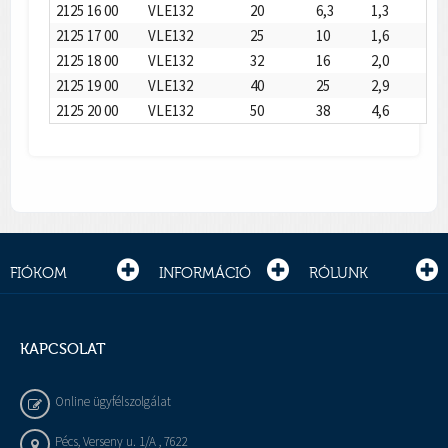
2125 16 00
VLE132
20
6,3
1,3
2125 17 00
VLE132
25
10
1,6
2125 18 00
VLE132
32
16
2,0
2125 19 00
VLE132
40
25
2,9
2125 20 00
VLE132
50
38
4,6
FIÓKOM
INFORMÁCIÓ
RÓLUNK
KAPCSOLAT
Online ügyfélszolgálat
Pécs, Verseny u. 1/A , 7622