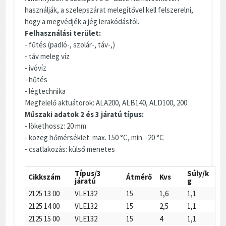
használják, a szelepszárat melegítővel kell felszerelni,
hogy a megvédjék a jég lerakódástól.
Felhasználási terület:
- fűtés (padló-, szolár-, táv-,)
- táv meleg víz
- ivóvíz
- hűtés
- légtechnika
Megfelelő aktuátorok: ALA200, ALB140, ALD100, 200
Műszaki adatok 2 és 3 járatú típus:
- lökethossz: 20 mm
- közeg hőmérséklet: max. 150 °C, min. -20 °C
- csatlakozás: külső menetes
Típus/3
Súly/k
Cikkszám
Átmérő
Kvs
járatú
g
2125 13 00
VLE132
15
1,6
1,1
2125 14 00
VLE132
15
2,5
1,1
2125 15 00
VLE132
15
4
1,1