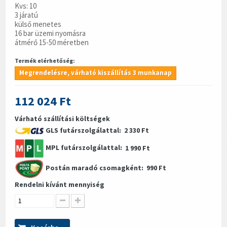
Kvs: 10
3 járatú
külső menetes
16 bar üzemi nyomásra
átmérő 15-50 méretben
Termék elérhetőség:
Megrendelésre, várható kiszállítás 3 munkanap
112 024 Ft
Várható szállítási költségek
GLS futárszolgálattal:
2 330 Ft
MPL futárszolgálattal:
1 990 Ft
Postán maradó csomagként:
990 Ft
Rendelni kívánt mennyiség