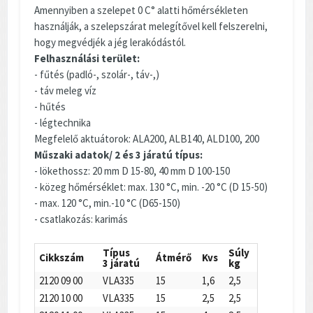
Amennyiben a szelepet 0 C° alatti hőmérsékleten
használják, a szelepszárat melegítővel kell felszerelni,
hogy megvédjék a jég lerakódástól.
Felhasználási terület:
- fűtés (padló-, szolár-, táv-,)
- táv meleg víz
- hűtés
- légtechnika
Megfelelő aktuátorok: ALA200, ALB140, ALD100, 200
Műszaki adatok/ 2 és 3 járatú típus:
- lökethossz: 20 mm D 15-80, 40 mm D 100-150
- közeg hőmérséklet: max. 130 °C, min. -20 °C (D 15-50)
- max. 120 °C, min.-10 °C (D65-150)
- csatlakozás: karimás
Típus
Súly
Cikkszám
Átmérő
Kvs
3 járatú
kg
2120 09 00
VLA335
15
1,6
2,5
2120 10 00
VLA335
15
2,5
2,5