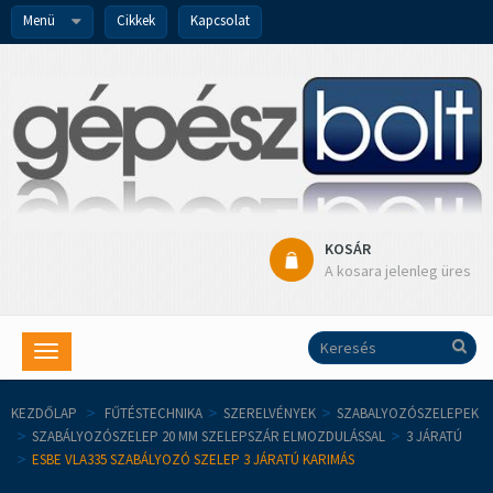
Menü
Cikkek
Kapcsolat
KOSÁR
A kosara jelenleg üres
Toggle
navigation
KEZDŐLAP
>
FŰTÉSTECHNIKA
>
SZERELVÉNYEK
>
SZABALYOZÓSZELEPEK
>
SZABÁLYOZÓSZELEP 20 MM SZELEPSZÁR ELMOZDULÁSSAL
>
3 JÁRATÚ
>
ESBE VLA335 SZABÁLYOZÓ SZELEP 3 JÁRATÚ KARIMÁS