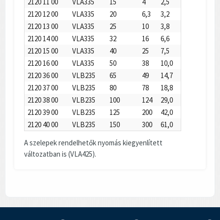
2120 11 00
VLA335
15
4
2,5
2120 12 00
VLA335
20
6,3
3,2
2120 13 00
VLA335
25
10
3,8
2120 14 00
VLA335
32
16
6,6
2120 15 00
VLA335
40
25
7,5
2120 16 00
VLA335
50
38
10,0
2120 36 00
VLB235
65
49
14,7
2120 37 00
VLB235
80
78
18,8
2120 38 00
VLB235
100
124
29,0
2120 39 00
VLB235
125
200
42,0
2120 40 00
VLB235
150
300
61,0
A szelepek rendelhetők nyomás kiegyenlített
változatban is (VLA425).