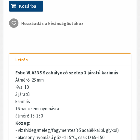
Kosárba
Hozzáadás a kívánságlistához
Leírás
Esbe VLA335 Szabályozó szelep 3 járatú karimás
Átmérő: 25 mm
Kvs: 10
3 járatú
karimás
16 bar üzemi nyomásra
átmérő 15-150
Közeg:
- víz (hideg/meleg/fagymentesítő adalékkal pl. glykol)
- alacsony nyomású gőz <115°C, csak D 65-150