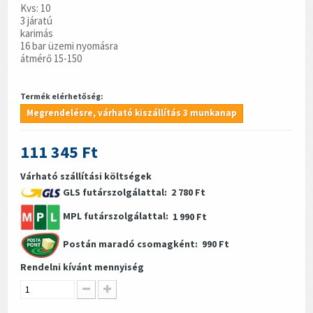
Kvs: 10
3 járatú
karimás
16 bar üzemi nyomásra
átmérő 15-150
Termék elérhetőség:
Megrendelésre, várható kiszállítás 3 munkanap
111 345 Ft
Várható szállítási költségek
GLS futárszolgálattal:
2 780 Ft
MPL futárszolgálattal:
1 990 Ft
Postán maradó csomagként:
990 Ft
Rendelni kívánt mennyiség