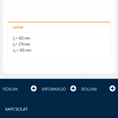
Leírás
l
= 425 mm
1
l
= 270 mm
2
x
= 305 mm
1
FIÓKOM
INFORMÁCIÓ
RÓLUNK
KAPCSOLAT