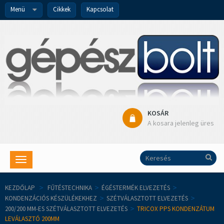
Menü
Cikkek
Kapcsolat
KOSÁR
A kosara jelenleg üres
Toggle
navigation
KEZDŐLAP
>
FŰTÉSTECHNIKA
>
ÉGÉSTERMÉK ELVEZETÉS
>
KONDENZÁCIÓS KÉSZÜLÉKEKHEZ
>
SZÉTVÁLASZTOTT ELVEZETÉS
>
200/200 MM-ES SZÉTVÁLASZTOTT ELVEZETÉS
>
TRICOX PPS KONDENZÁTUM
LEVÁLASZTÓ 200MM