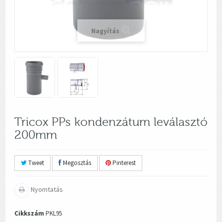
Nagyítás
Tricox PPs kondenzátum leválasztó
200mm
Tweet
Megosztás
Pinterest
Nyomtatás
Cikkszám
PKL95