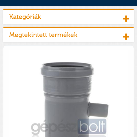
Kategóriák
Megtekintett termékek