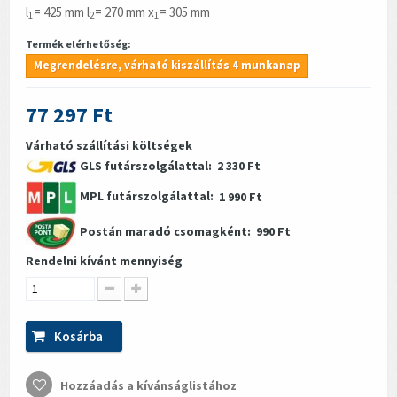
l
= 425 mm l
= 270 mm x
= 305 mm
1
2
1
Termék elérhetőség:
Megrendelésre, várható kiszállítás 4 munkanap
77 297 Ft
Várható szállítási költségek
GLS futárszolgálattal:
2 330 Ft
MPL futárszolgálattal:
1 990 Ft
Postán maradó csomagként:
990 Ft
Rendelni kívánt mennyiség
Kosárba
Hozzáadás a kívánságlistához