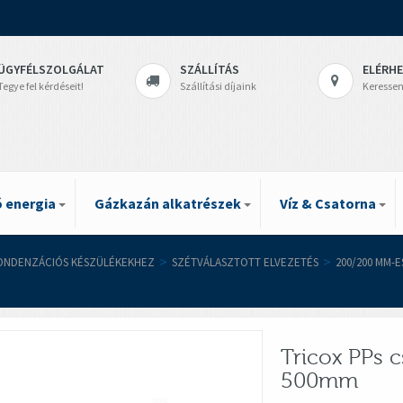
ÜGYFÉLSZOLGÁLAT
SZÁLLÍTÁS
ELÉRH
Tegye fel kérdéseit!
Szállítási díjaink
Keressen
 energia
Gázkazán alkatrészek
Víz & Csatorna
ONDENZÁCIÓS KÉSZÜLÉKEKHEZ
>
SZÉTVÁLASZTOTT ELVEZETÉS
>
200/200 MM-
Tricox PPs
500mm