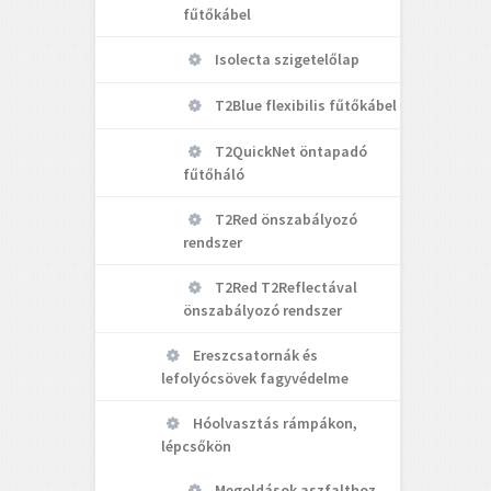
fűtőkábel
Isolecta szigetelőlap
T2Blue flexibilis fűtőkábel
T2QuickNet öntapadó
fűtőháló
T2Red önszabályozó
rendszer
T2Red T2Reflectával
önszabályozó rendszer
Ereszcsatornák és
lefolyócsövek fagyvédelme
Hóolvasztás rámpákon,
lépcsőkön
Megoldások aszfalthoz