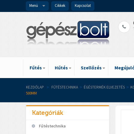
Menü
Cikkek
Kapcsolat
Fűtés
Hűtés
Szellőzés
Megújuló
KEZDŐLAP
>
FŰTÉSTECHNIKA
>
ÉGÉSTERMÉK ELVEZETÉS
>
K
500MM
Kategóriák
Fűtéstechnika