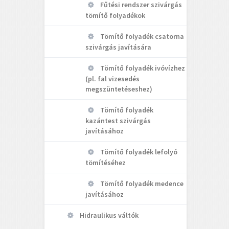
Fűtési rendszer szivárgás
tömítő folyadékok
Tömítő folyadék csatorna
szivárgás javítására
Tömítő folyadék ivóvízhez
(pl. fal vizesedés
megszüntetéseshez)
Tömítő folyadék
kazántest szivárgás
javításához
Tömítő folyadék lefolyó
tömítéséhez
Tömítő folyadék medence
javításához
Hidraulikus váltók