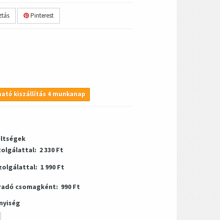
tás
Pinterest
ató kiszállítás 4 munkanap
öltségek
zolgálattal:
2 330 Ft
zolgálattal:
1 990 Ft
radó csomagként:
990 Ft
nyiség