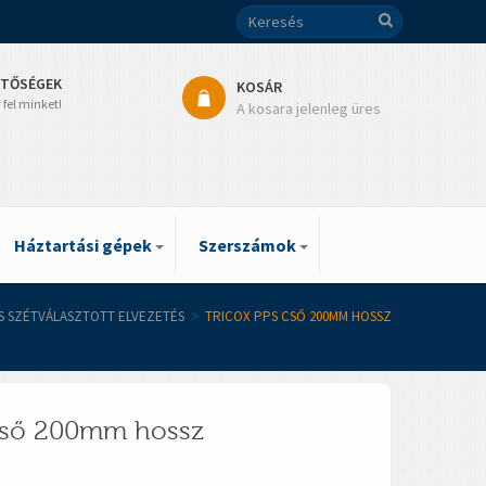
ETŐSÉGEK
KOSÁR
 fel minket!
A kosara jelenleg üres
Háztartási gépek
Szerszámok
ES SZÉTVÁLASZTOTT ELVEZETÉS
>
TRICOX PPS CSŐ 200MM HOSSZ
 cső 200mm hossz