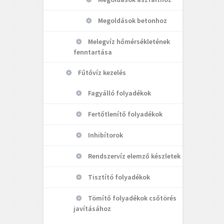
Megoldások betonhoz
Melegvíz hőmérsékletének
fenntartása
Fűtővíz kezelés
Fagyálló folyadékok
Fertőtlenítő folyadékok
Inhibítorok
Rendszervíz elemző készletek
Tisztító folyadékok
Tömítő folyadékok csőtörés
javításához