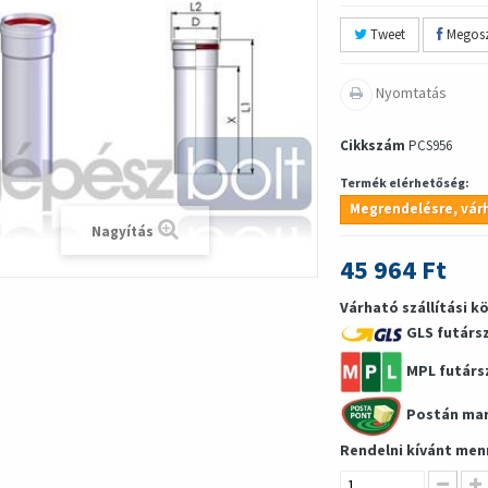
Tweet
Megosz
Nyomtatás
Cikkszám
PCS956
Termék elérhetőség:
Megrendelésre, várh
Nagyítás
45 964 Ft
Várható szállítási k
GLS futárs
MPL futárs
Postán ma
Rendelni kívánt men