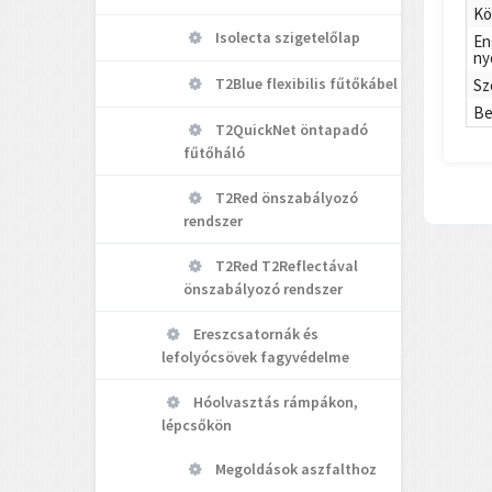
Kö
Isolecta szigetelőlap
En
ny
T2Blue flexibilis fűtőkábel
Sz
Be
T2QuickNet öntapadó
fűtőháló
T2Red önszabályozó
rendszer
T2Red T2Reflectával
önszabályozó rendszer
Ereszcsatornák és
lefolyócsövek fagyvédelme
Hóolvasztás rámpákon,
lépcsőkön
Megoldások aszfalthoz