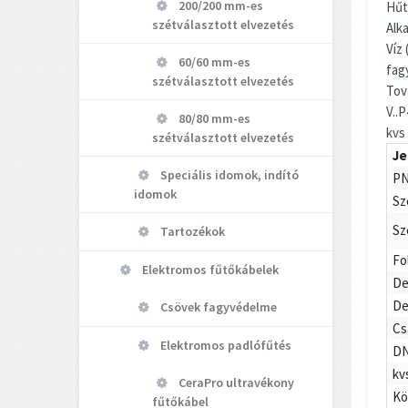
200/200 mm-es
Hűt
szétválasztott elvezetés
Alk
Víz 
60/60 mm-es
fagy
szétválasztott elvezetés
Tov
V..
80/80 mm-es
kvs 
szétválasztott elvezetés
Je
Speciális idomok, indító
PN
idomok
Sz
Sz
Tartozékok
Fo
Elektromos fűtőkábelek
De
De
Csövek fagyvédelme
Cs
Elektromos padlófűtés
D
kv
CeraPro ultravékony
Kö
fűtőkábel