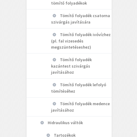
tömítő folyadékok
Tömítő folyadék csatorna
szivárgás javítására
Tömítő folyadék ivóvízhez
(pl. fal vizesedés
megszüntetéseshez)
Tömítő folyadék
kazántest szivárgás
javításához
Tömítő folyadék lefolyó
tömítéséhez
Tömítő folyadék medence
javításához
Hidraulikus váltók
Tartozékok