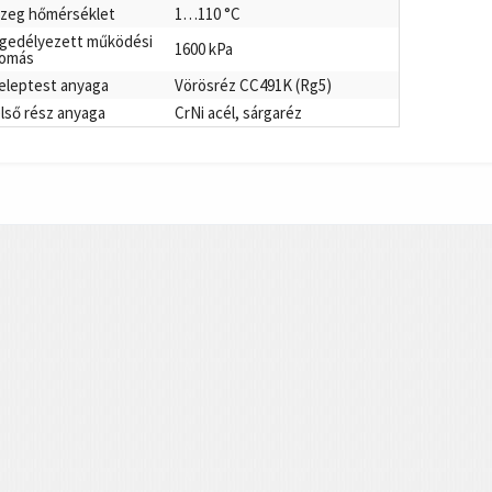
zeg hőmérséklet
1…110 °C
gedélyezett működési
1600 kPa
omás
eleptest anyaga
Vörösréz CC491K (Rg5)
lső rész anyaga
CrNi acél, sárgaréz