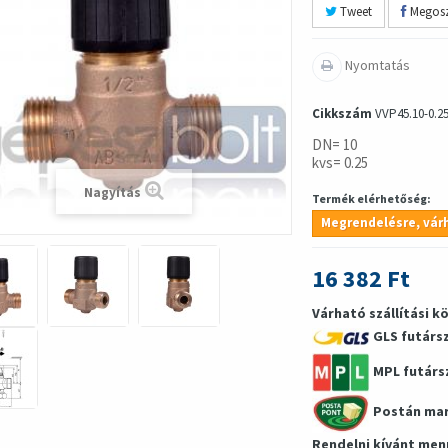
Tweet
Megosz
Nyomtatás
Cikkszám
VVP45.10-0.2
DN= 10
kvs= 0.25
Nagyítás
Termék elérhetőség:
Megrendelésre, várh
16 382 Ft
Várható szállítási k
GLS futárs
MPL futárs
Postán ma
Rendelni kívánt men