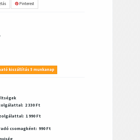
tás
Pinterest
5
ató kiszállítás 5 munkanap
öltségek
zolgálattal:
2 330 Ft
zolgálattal:
1 990 Ft
radó csomagként:
990 Ft
nyiség