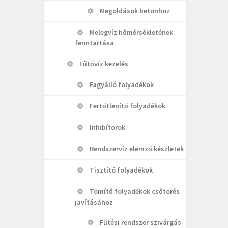
Megoldások betonhoz
Melegvíz hőmérsékletének
fenntartása
Fűtővíz kezelés
Fagyálló folyadékok
Fertőtlenítő folyadékok
Inhibítorok
Rendszervíz elemző készletek
Tisztító folyadékok
Tömítő folyadékok csőtörés
javításához
Fűtési rendszer szivárgás