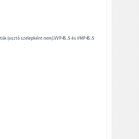
atók (osztó szelepként nem).VVP45..S és VMP45..S