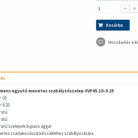
Kosárba
Hozzáadás a k
rás
mens egyutú menetes szabályzószelep VVP45.10-0.25
 10
= 0.25
ratú
ratú
áratú szelepek bypass ággal
etes csatlakozással készülékhez szabályozására