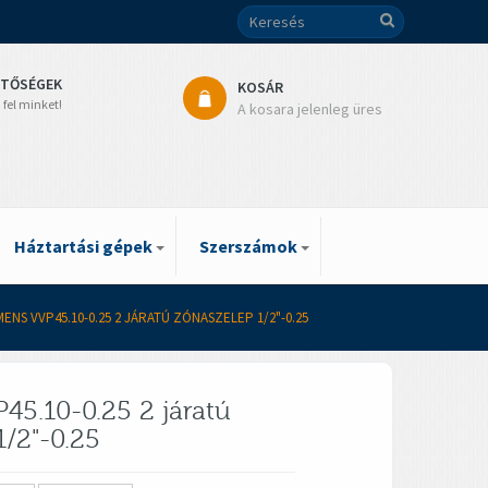
ETŐSÉGEK
KOSÁR
 fel minket!
A kosara jelenleg üres
Háztartási gépek
Szerszámok
MENS VVP45.10-0.25 2 JÁRATÚ ZÓNASZELEP 1/2"-0.25
45.10-0.25 2 járatú
1/2"-0.25