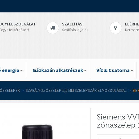
ÜGYFÉLSZOLGÁLAT
SZÁLLÍTÁS
ELÉRH
Tegye fel kérdéseit!
Szállítási díjaink
Keressen
 energia
Gázkazán alkatrészek
Víz & Csatorna
ÓSZELEPEK
>
SZABÁLYOZÓSZELEP 5,5 MM SZELEPSZÁR ELMOZDULÁSSAL
>
SIE
Siemens VVP
zónaszelep 