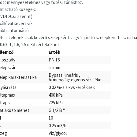
ött mennyezetekhez vagy fűtési zónákhoz.
almazható közegek:
(VDI 2035 szerint)
állóval kevert víz.
ábbi információ
P45.. szelepek csak keverő szelepként vagy 2-járatú szelepként használh
0.63, 1, 1.6, 2.5 m3/h értékekhez.
llemző
Érték
 osztály
PN 16
elepszár
5.5 mm
Bypass: lineáris ,
elep karakterisztika
Átmenő ág: egyenszázalékos
lyási ráta
0.02 %-a a kvs -értéknek
ltapmax
400 kPa
ltaps
725 kPa
atlakozó menet
G 1/2 B "
N
10
s
0.25 m3/h
zeg
Víz/glycol