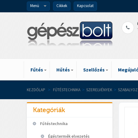
Menü
Cikkek
Kapcsolat
Fűtés
Hűtés
Szellőzés
Megújuló
KEZDŐLAP
>
FŰTÉSTECHNIKA
>
SZERELVÉNYEK
>
SZABALYOZ
Kategóriák
Fűtéstechnika
Égéstermék elvezetés