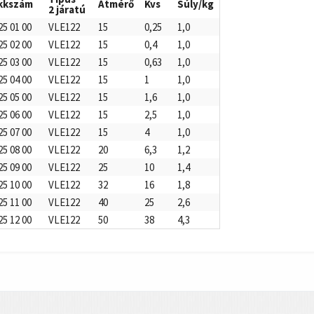
kkszám
Átmérő
Kvs
Súly/kg
2 járatú
25 01 00
VLE122
15
0,25
1,0
25 02 00
VLE122
15
0,4
1,0
25 03 00
VLE122
15
0,63
1,0
25 04 00
VLE122
15
1
1,0
25 05 00
VLE122
15
1,6
1,0
25 06 00
VLE122
15
2,5
1,0
25 07 00
VLE122
15
4
1,0
25 08 00
VLE122
20
6,3
1,2
25 09 00
VLE122
25
10
1,4
25 10 00
VLE122
32
16
1,8
25 11 00
VLE122
40
25
2,6
25 12 00
VLE122
50
38
4,3