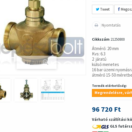
Tweet
Megosz
Nyomtatás
Cikkszám
21250800
Átmérő: 20 mm
Kvs: 6.3
2 járatú
Nagyítás
külső menetes
16 bar üzemi nyomásr
átmérő 15-50 méretb
Termék elérhetőség:
Megrendelésre, várh
96 720 Ft
Várható szállítási k
GLS futárs