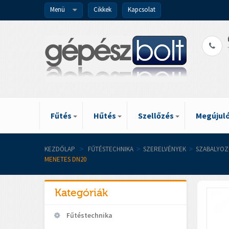
Menü
Cikkek
Kapcsolat
Fűtés
Hűtés
Szellőzés
Megújuló
KEZDŐLAP
>
FŰTÉSTECHNIKA
>
SZERELVÉNYEK
>
SZABALYOZ
MENETES DN20
Kategóriák
Fűtéstechnika