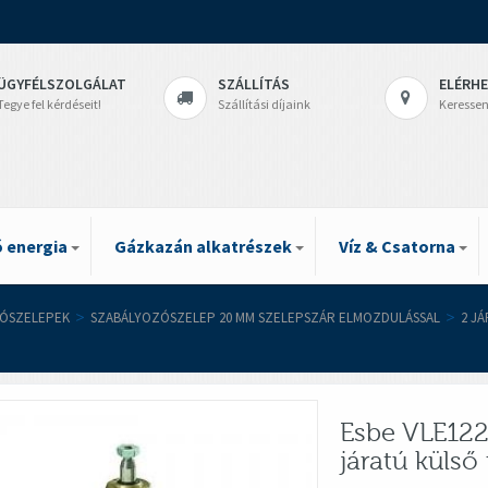
ÜGYFÉLSZOLGÁLAT
SZÁLLÍTÁS
ELÉRH
Tegye fel kérdéseit!
Szállítási díjaink
Keressen
 energia
Gázkazán alkatrészek
Víz & Csatorna
ÓSZELEPEK
>
SZABÁLYOZÓSZELEP 20 MM SZELEPSZÁR ELMOZDULÁSSAL
>
2 J
Esbe VLE122
járatú küls