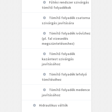
Fűtési rendszer szivárgás
tömítő folyadékok
Tömítő folyadék csatorna
szivárgás javítására
Tömítő folyadék ivóvízhez
(pl. fal vizesedés
megszüntetéseshez)
Tömítő folyadék
kazántest szivárgás
javításához
Tömítő folyadék lefolyó
tömítéséhez
Tömítő folyadék medence
javításához
Hidraulikus váltók