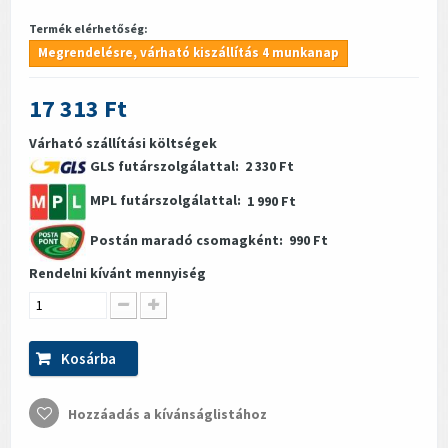
Termék elérhetőség:
Megrendelésre, várható kiszállítás 4 munkanap
17 313 Ft
Várható szállítási költségek
GLS futárszolgálattal:
2 330 Ft
MPL futárszolgálattal:
1 990 Ft
Postán maradó csomagként:
990 Ft
Rendelni kívánt mennyiség
Kosárba
Hozzáadás a kívánságlistához