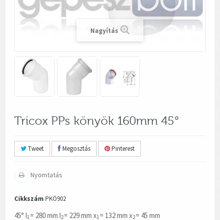
Nagyítás
Tricox PPs könyök 160mm 45°
Tweet
Megosztás
Pinterest
Nyomtatás
Cikkszám
PKÖ902
45° l
= 280 mm l
= 229 mm x
= 132 mm x
= 45 mm
1
2
1
2