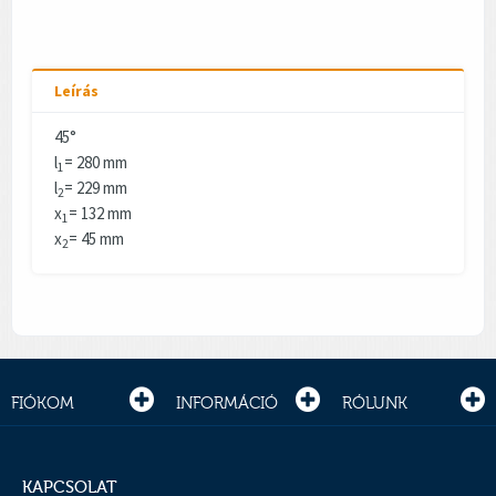
Leírás
45°
l
= 280 mm
1
l
= 229 mm
2
x
= 132 mm
1
x
= 45 mm
2
FIÓKOM
INFORMÁCIÓ
RÓLUNK
KAPCSOLAT