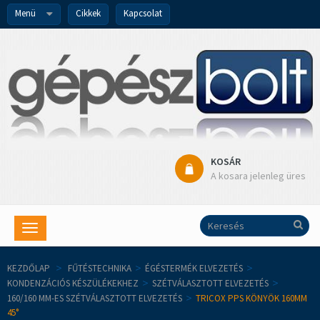
Menü
Cikkek
Kapcsolat
KOSÁR
A kosara jelenleg üres
Toggle
navigation
KEZDŐLAP
>
FŰTÉSTECHNIKA
>
ÉGÉSTERMÉK ELVEZETÉS
>
KONDENZÁCIÓS KÉSZÜLÉKEKHEZ
>
SZÉTVÁLASZTOTT ELVEZETÉS
>
160/160 MM-ES SZÉTVÁLASZTOTT ELVEZETÉS
>
TRICOX PPS KÖNYÖK 160MM
45°