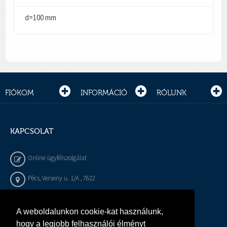
d=100 mm
FIÓKOM
INFORMÁCIÓ
RÓLUNK
KAPCSOLAT
Online ügyfélszolgálat
Pécs, Verseny u. 1/A , 7622
+36 72 / 450 - 540
A weboldalunkon cookie-kat használunk,
info@gepeszbolt.hu
hogy a legjobb felhasználói élményt