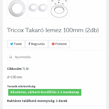
Tricox Takaró lemez 100mm (2db)
Tweet
Megosztás
Pinterest
Nyomtatás
Cikkszám
TL30
d=100 mm
Termék elérhetőség:
Készleten, várható kiszállítás 1-2 munkanap
Raktáron található mennyiség:
1
darab