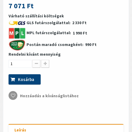
7 071 Ft
Várható szállítási költségek
GLS futárszolgálattal:
2 330 Ft
MPL futárszolgálattal:
1 990 Ft
Postán maradó csomagként:
990 Ft
Rendelni kívánt mennyiség
Kosárba
Hozzáadás a kívánságlistához
Leírás