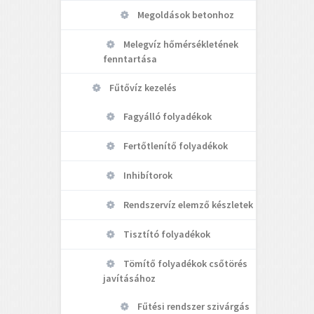
Megoldások betonhoz
Melegvíz hőmérsékletének
fenntartása
Fűtővíz kezelés
Fagyálló folyadékok
Fertőtlenítő folyadékok
Inhibítorok
Rendszervíz elemző készletek
Tisztító folyadékok
Tömítő folyadékok csőtörés
javításához
Fűtési rendszer szivárgás