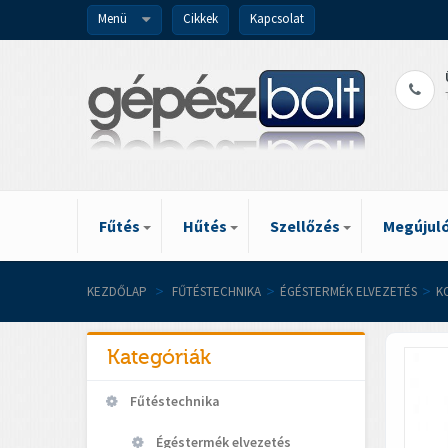
Menü
Cikkek
Kapcsolat
Fűtés
Hűtés
Szellőzés
Megújuló
KEZDŐLAP
>
FŰTÉSTECHNIKA
>
ÉGÉSTERMÉK ELVEZETÉS
>
K
Kategóriák
Fűtéstechnika
Égéstermék elvezetés