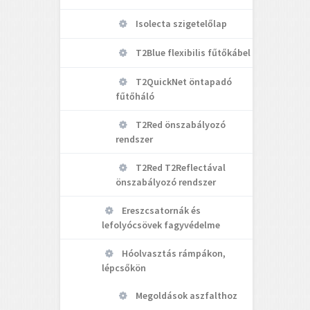
Isolecta szigetelőlap
T2Blue flexibilis fűtőkábel
T2QuickNet öntapadó
fűtőháló
T2Red önszabályozó
rendszer
T2Red T2Reflectával
önszabályozó rendszer
Ereszcsatornák és
lefolyócsövek fagyvédelme
Hóolvasztás rámpákon,
lépcsőkön
Megoldások aszfalthoz