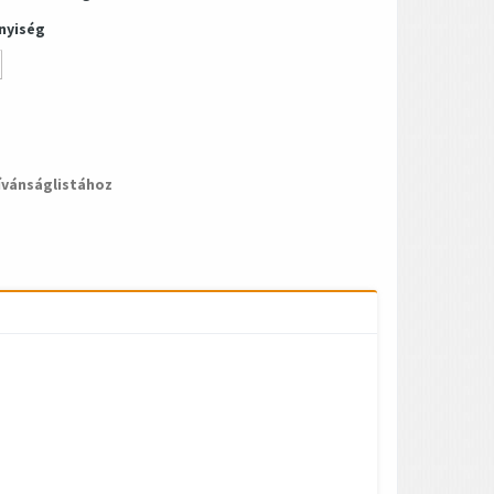
nyiség
ívánságlistához