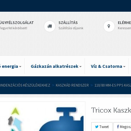
ÜGYFÉLSZOLGÁLAT
SZÁLLÍTÁS
ELÉRH
Tegye fel kérdéseit!
Szállítási díjaink
Keressen
 energia
Gázkazán alkatrészek
Víz & Csatorna
ONDENZÁCIÓS KÉSZÜLÉKEKHEZ
>
KASZKÁD RENDSZER
>
110/80 MM-ES PPS KA
Tricox Kasz
Tweet
Megosz