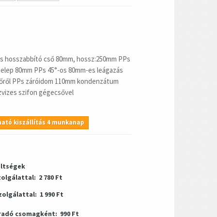
PPs hosszabbító cső 80mm, hossz:250mm PPs
szelep 80mm PPs 45°-os 80mm-es leágazás
sőről PPs záróidom 110mm kondenzátum
vizes szifon gégecsővel
ató kiszállítás 4 munkanap
öltségek
zolgálattal:
2 780 Ft
zolgálattal:
1 990 Ft
radó csomagként:
990 Ft