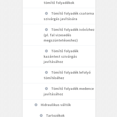
tömítő folyadékok
Tömítő folyadék csatorna
szivárgás javítására
Tömítő folyadék ivóvízhez
(pl. fal vizesedés
megszüntetéseshez)
Tömítő folyadék
kazántest szivárgás
javításához
Tömítő folyadék lefolyó
tömítéséhez
Tömítő folyadék medence
javításához
Hidraulikus váltók
Tartozékok