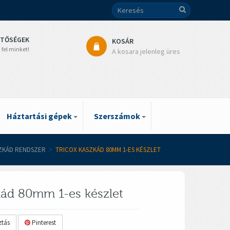
ETŐSÉGEK
KOSÁR
 fel minket!
A kosara jelenleg üres
Háztartási gépek
Szerszámok
SZKÁD RENDSZER
>
TRICOX KASZKÁD 80MM 1-ES KÉSZLET
kád 80mm 1-es készlet
tás
Pinterest