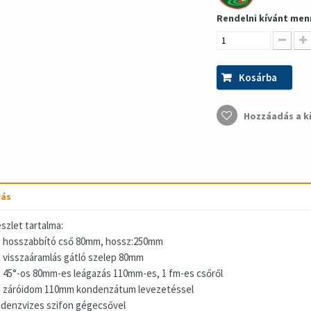
Rendelni kívánt men
Kosárba
Hozzáadás a k
rás
szlet tartalma:
 hosszabbító cső 80mm, hossz:250mm
 visszaáramlás gátló szelep 80mm
 45°-os 80mm-es leágazás 110mm-es, 1 fm-es csőről
 záróidom 110mm kondenzátum levezetéssel
denzvizes szifon gégecsővel