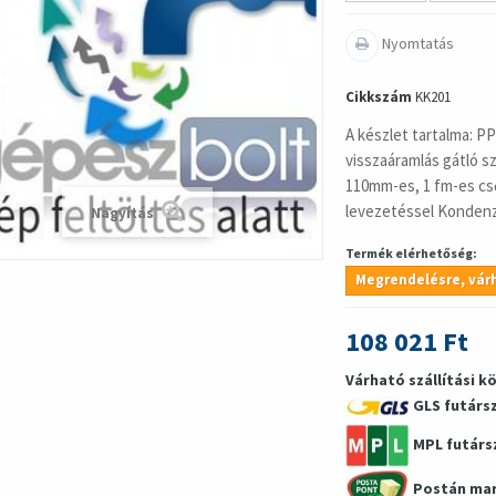
Nyomtatás
Cikkszám
KK201
A készlet tartalma: 
visszaáramlás gátló 
110mm-es, 1 fm-es c
levezetéssel Kondenz
Nagyítás
Termék elérhetőség:
Megrendelésre, várh
108 021 Ft
Várható szállítási k
GLS futárs
MPL futárs
Postán ma