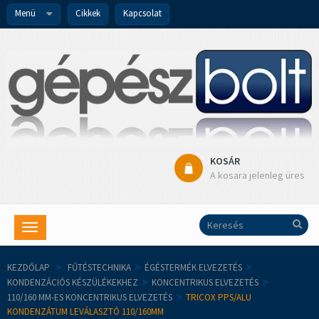
Menü
Cikkek
Kapcsolat
KOSÁR
A kosara jelenleg üres
Toggle
navigation
KEZDŐLAP
>
FŰTÉSTECHNIKA
>
ÉGÉSTERMÉK ELVEZETÉS
>
KONDENZÁCIÓS KÉSZÜLÉKEKHEZ
>
KONCENTRIKUS ELVEZETÉS
>
110/160 MM-ES KONCENTRIKUS ELVEZETÉS
>
TRICOX PPS/ALU
KONDENZÁTUM LEVÁLASZTÓ 110/160MM