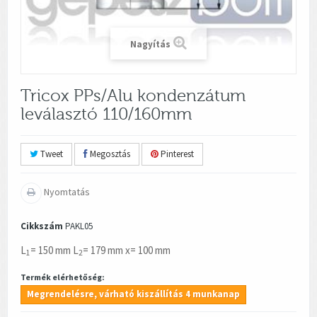
Nagyítás
Tricox PPs/Alu kondenzátum
leválasztó 110/160mm
Tweet
Megosztás
Pinterest
Nyomtatás
Cikkszám
PAKL05
L
= 150 mm L
= 179 mm x= 100 mm
1
2
Termék elérhetőség:
Megrendelésre, várható kiszállítás 4 munkanap