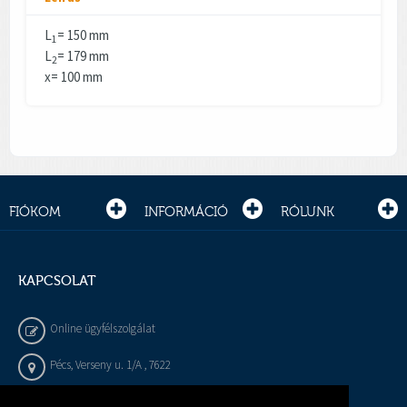
L
= 150 mm
1
L
= 179 mm
2
x= 100 mm
FIÓKOM
INFORMÁCIÓ
RÓLUNK
KAPCSOLAT
Online ügyfélszolgálat
Pécs, Verseny u. 1/A , 7622
+36 72 / 450 - 540