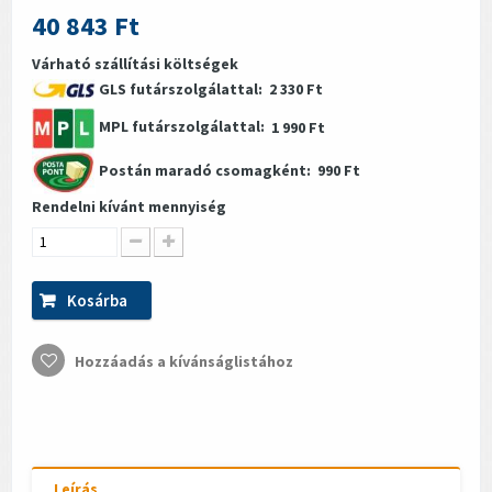
40 843 Ft
Várható szállítási költségek
GLS futárszolgálattal:
2 330 Ft
MPL futárszolgálattal:
1 990 Ft
Postán maradó csomagként:
990 Ft
Rendelni kívánt mennyiség
Kosárba
Hozzáadás a kívánságlistához
Leírás