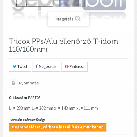
Nagyítás
Tricox PPs/Alu ellenőrző T-idom
110/160mm
Tweet
Megosztás
Pinterest
Nyomtatás
Cikkszám
PAET05
L
= 233 mm L
= 302 mm x
= 143 mm x
= 111 mm
1
2
1
2
Termék elérhetőség:
Megrendelésre, várható kiszállítás 4 munkanap