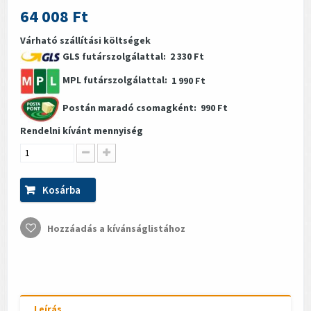
64 008 Ft
Várható szállítási költségek
GLS futárszolgálattal:
2 330 Ft
MPL futárszolgálattal:
1 990 Ft
Postán maradó csomagként:
990 Ft
Rendelni kívánt mennyiség
Kosárba
Hozzáadás a kívánságlistához
Leírás