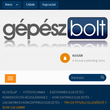
Menü
Cikkek
Kapcsolat
KOSÁR
A kosara jelenleg üres
Toggle
navigation
KEZDŐLAP
>
FŰTÉSTECHNIKA
>
ÉGÉSTERMÉK ELVEZETÉS
>
KONDENZÁCIÓS KÉSZÜLÉKEKHEZ
>
KONCENTRIKUS ELVEZETÉS
>
110/160 MM-ES KONCENTRIKUS ELVEZETÉS
>
TRICOX PPS/ALU ELLENŐRZŐ T-
IDOM 110/160MM