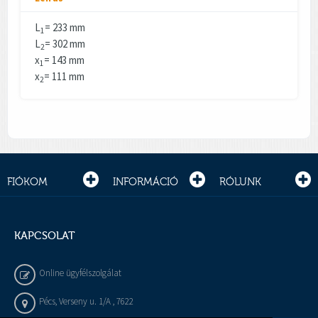
L
= 233 mm
1
L
= 302 mm
2
x
= 143 mm
1
x
= 111 mm
2
FIÓKOM
INFORMÁCIÓ
RÓLUNK
KAPCSOLAT
Online ügyfélszolgálat
Pécs, Verseny u. 1/A , 7622