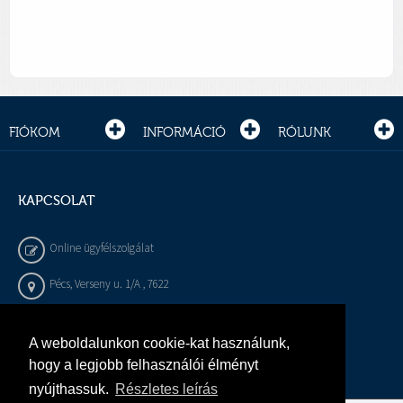
FIÓKOM
INFORMÁCIÓ
RÓLUNK
KAPCSOLAT
Online ügyfélszolgálat
Pécs, Verseny u. 1/A , 7622
+36 72 / 450 - 540
A weboldalunkon cookie-kat használunk,
info@gepeszbolt.hu
hogy a legjobb felhasználói élményt
nyújthassuk.
Részletes leírás