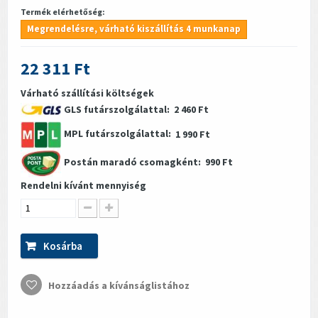
Termék elérhetőség:
Megrendelésre, várható kiszállítás 4 munkanap
22 311 Ft
Várható szállítási költségek
GLS futárszolgálattal:
2 460 Ft
MPL futárszolgálattal:
1 990 Ft
Postán maradó csomagként:
990 Ft
Rendelni kívánt mennyiség
Kosárba
Hozzáadás a kívánságlistához