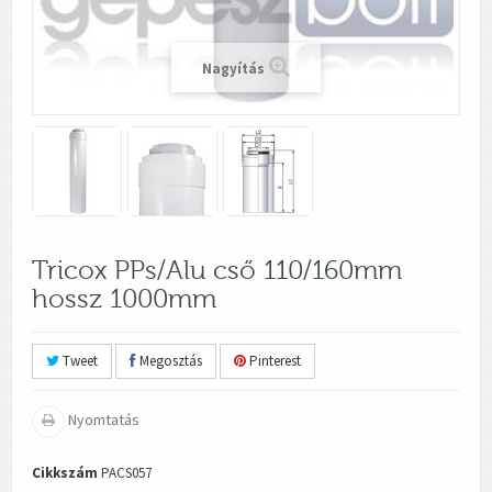
Nagyítás
Tricox PPs/Alu cső 110/160mm
hossz 1000mm
Tweet
Megosztás
Pinterest
Nyomtatás
Cikkszám
PACS057