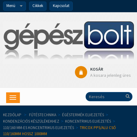
Menü
Cikkek
Kapcsolat
KOSÁR
A kosara jelenleg üres
Toggle
navigation
KEZDŐLAP
>
FŰTÉSTECHNIKA
>
ÉGÉSTERMÉK ELVEZETÉS
>
KONDENZÁCIÓS KÉSZÜLÉKEKHEZ
>
KONCENTRIKUS ELVEZETÉS
>
110/160 MM-ES KONCENTRIKUS ELVEZETÉS
>
TRICOX PPS/ALU CSŐ
110/160MM HOSSZ 1000MM