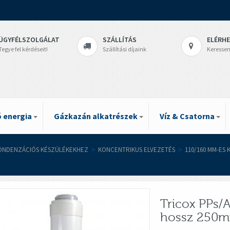
ÜGYFÉLSZOLGÁLAT
SZÁLLÍTÁS
ELÉRH
Tegye fel kérdéseit!
Szállítási díjaink
Keressen
 energia
Gázkazán alkatrészek
Víz & Csatorna
ONDENZÁCIÓS KÉSZÜLÉKEKHEZ
>
KONCENTRIKUS ELVEZETÉS
>
110/160 MM-ES
Tricox PPs/
hossz 250