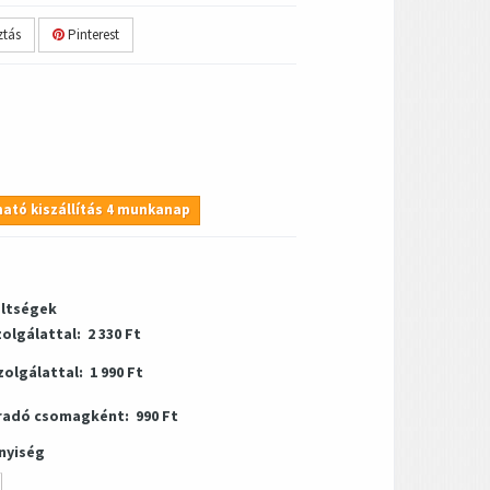
tás
Pinterest
ató kiszállítás 4 munkanap
öltségek
zolgálattal:
2 330 Ft
zolgálattal:
1 990 Ft
radó csomagként:
990 Ft
nyiség