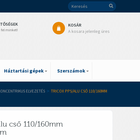
ETŐSÉGEK
KOSÁR
 fel minket!
A kosara jelenleg üres
Háztartási gépek
Szerszámok
 KONCENTRIKUS ELVEZETÉS
>
TRICOX PPS/ALU CSŐ 110/160MM
Alu cső 110/160mm
mm