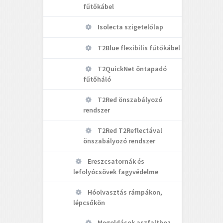
fűtőkábel
Isolecta szigetelőlap
T2Blue flexibilis fűtőkábel
T2QuickNet öntapadó
fűtőháló
T2Red önszabályozó
rendszer
T2Red T2Reflectával
önszabályozó rendszer
Ereszcsatornák és
lefolyócsövek fagyvédelme
Hóolvasztás rámpákon,
lépcsőkön
Megoldások aszfalthoz