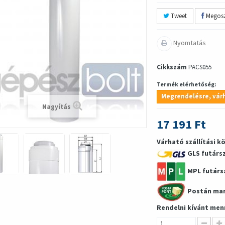
Tweet
Megosz
Nyomtatás
Cikkszám
PACS055
Termék elérhetőség:
Megrendelésre, várh
Nagyítás
17 191 Ft
Várható szállítási k
GLS futárs
MPL futárs
Postán ma
Rendelni kívánt men