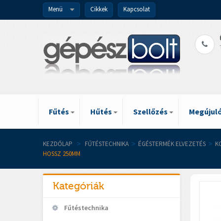
Menü
Cikkek
Kapcsolat
Fűtés
Hűtés
Szellőzés
Megújuló
KEZDŐLAP
>
FŰTÉSTECHNIKA
>
ÉGÉSTERMÉK ELVEZETÉS
>
K
HOSSZ 250MM
Kategóriák
Fűtéstechnika