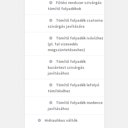
Fűtési rendszer szivárgás
tömítő folyadékok
Tömítő folyadék csatorna
szivárgás javítására
Tömítő folyadék ivóvízhez
(pl. fal vizesedés
megszüntetéseshez)
Tömítő folyadék
kazántest szivárgás
javításához
Tömítő folyadék lefolyó
tömítéséhez
Tömítő folyadék medence
javításához
Hidraulikus váltók