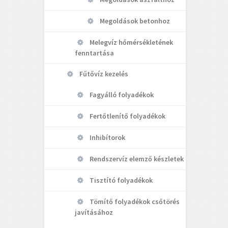
Megoldások betonhoz
Melegvíz hőmérsékletének
fenntartása
Fűtővíz kezelés
Fagyálló folyadékok
Fertőtlenítő folyadékok
Inhibítorok
Rendszervíz elemző készletek
Tisztító folyadékok
Tömítő folyadékok csőtörés
javításához